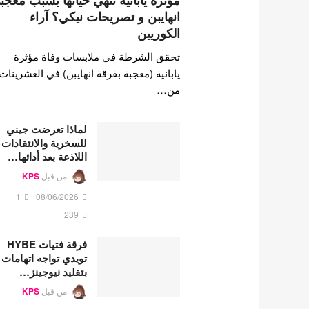
مؤثرة يابانية تنهي حياتها بسبب معجب
انهايبن و تصريحات نيكي؟ آراء
الكوريين
تحقق الشرطة في ملابسات وفاة مؤثرة
يابانية (معجبة بفرقة انهايبن) في العشرينات
من…
لماذا تعرضت جيني
للسخرية والانتقادات
اللاذعة بعد أدائها…
من قبل
KPS
1
08/06/2026
239
فرقة فتيات HYBE
تويدي تواجه اتهامات
بتقليد نيوجينز…
من قبل
KPS