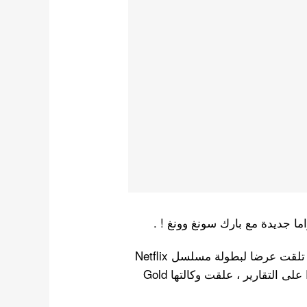
ما جديدة مع بارك سونغ وونغ ! .
قد تلقت عرضا لبطولة مسلسل Netflix
القادم Hunting Dogs . بصفتها الممثلة الرئيسية ٬ و ردًا على التقارير ، علقت وكالتها Gold