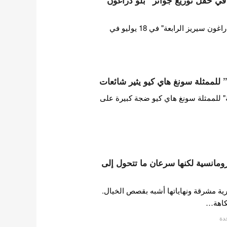
أقيم حفل توزيع جوائز "بلو دراغون سيريز الرابعة" في 18 يوليو في
لممثلة سونغ هاي كيو يثير شائعات
" للممثلة سونغ هاي كيو ضجة كبيرة على
رومانسية لكنها سرعان ما تتحول إلى
ة مشرقة ونهاياتها أشبه بقصص الخيال.
فكاهة…
دة