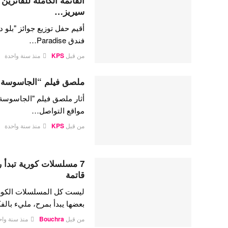
سيريز…
فندق Paradise…
من قبل
KPS
منذ سنة واحدة
ملصق فيلم “الجاسوسة” ل
أثار ملصق فيلم "الجاسوسة
مواقع التواصل…
من قبل
KPS
منذ سنة واحدة
7 مسلسلات كورية تبدأ 
قاتمة
ليست كل المسلسلات الكوري
بعضها يبدأ بمرح، مليء بال
من قبل
Bouchra
منذ سنة واح