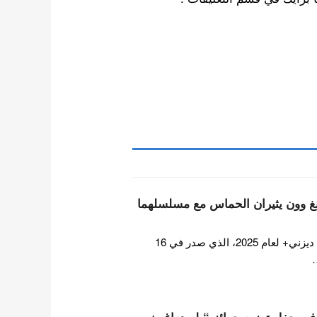
غ وون يثيران الحماس مع مسلسلهما
اثار فيديو ترويجي على قناة ديزني+ لعام 2025، الذي صدر في 16
…
ن في حفل توزيع جوائز “بلو دراغون