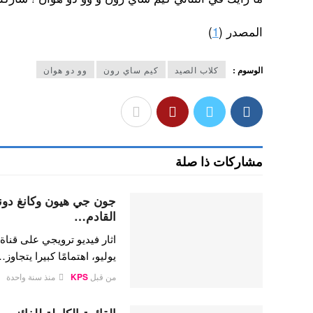
المصدر (
1
)
الوسوم :
كلاب الصيد
كيم ساي رون
وو دو هوان
مشاركات ذا صلة
جون جي هيون وكانغ دون
القادم…
يوليو، اهتمامًا كبيرا يتجاوز
من قبل
KPS
منذ سنة واحدة
القائمة الكاملة للفائزي