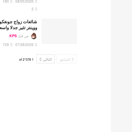
180
08/05/2026
2
شائعات زواج جونغكو
ووينتر تثير جدلا واسع
من قبل
KPS
729
07/28/2026
السابق
التالي
2٬078
of
1