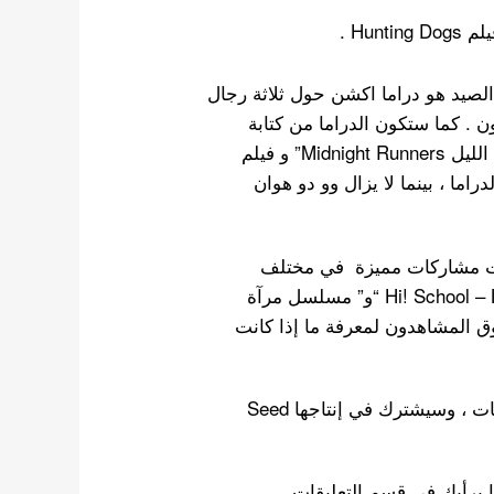
Hu .
الصيد هو دراما اكشن حول ثلاثة رجال
 . كما ستكون الدراما من كتابة
وإخراج المخرج كيم جو هوان من فيلمي عداؤو منتصف الليل Midnight Runners” و فيلم
اما ، بينما لا يزال وو دو هوان
ت مشاركات مميزة في مختلف
الأنواع بمشاريع مثل فيلم رجل من لا مكان و “Hi! School – Love On “و” مسلسل مرآة
وق المشاهدون لمعرفة ما إذا كانت
سيكون مسلسل Hunting Dogs سلسلة من ثماني حلقات ، وسيشترك في إنتاجها Seed
ا برأيك في قسم التعليقات .