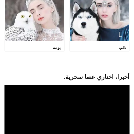
ذئب
بومة
أخيرا، اختاري عصا سحرية.