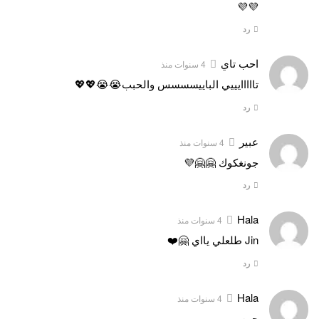
💜💜
رد
احب تاي
4 سنوات منذ
تااااايييي الباييسسسس والحبب😭😭💖💖
رد
عبير
4 سنوات منذ
جونغكوك 🤗🤗💜
رد
Hala
4 سنوات منذ
Jin طلعلي يااي 🤗❤️
رد
Hala
4 سنوات منذ
جين