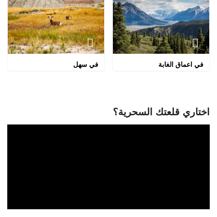
في اعماق الغابة
في سهل
اختاري قلعتك السحرية؟