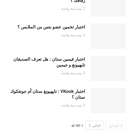
زفافك ؟
منذ سنة واحدة
اختبار تخمين عضو بتس من الملابس ؟
منذ سنة واحدة
اختبار فيمين ستان : هل تعرف الصديقان
تايهيونغ و جيمين
منذ سنة واحدة
اختبار VKook : تايهيونغ ستان أم جونغكوك
ستان ؟
منذ سنة واحدة
السابق
التالي
157
of
1