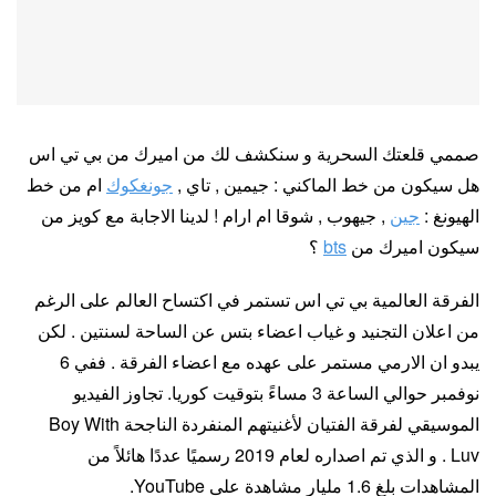
صممي قلعتك السحرية و سنكشف لك من اميرك من بي تي اس
هل سيكون من خط الماكني : جيمين , تاي ,
جونغكوك
ام من خط
الهيونغ :
جين
, جيهوب , شوقا ام ارام ! لدينا الاجابة مع كويز من
سيكون اميرك من
bts
؟
الفرقة العالمية بي تي اس تستمر في اكتساح العالم على الرغم
من اعلان التجنيد و غياب اعضاء بتس عن الساحة لسنتين . لكن
يبدو ان الارمي مستمر على عهده مع اعضاء الفرقة . ففي 6
نوفمبر حوالي الساعة 3 مساءً بتوقيت كوريا. تجاوز الفيديو
الموسيقي لفرقة الفتيان لأغنيتهم ​​المنفردة الناجحة Boy With
Luv . و الذي تم اصداره لعام 2019 رسميًا عددًا هائلاً من
المشاهدات بلغ 1.6 مليار مشاهدة على YouTube.