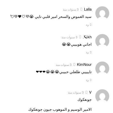
Lalla
3 سنوات منذ
سيد الغموض والسحر امير قلبي تايي 😭💜🤍🖤💚💘
رد
kh🪐.
3 سنوات منذ
اجاني هوبييي😭😭
رد
KimNour
3 سنوات منذ
تاييييي طلعلي حبيبي😭😭😭❤❤❤
رد
V
3 سنوات منذ
جونغكوك
الامير الوسيم و الموهوب جيون جونغكوك