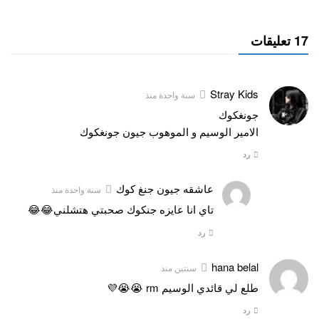
17 تعليقات
Stray Kids
سنة واحدة منذ
جونغكوك
الامير الوسيم و الموهوب جيون جونغكوك
رد
عاشقه جيون جنغ كوك
سنة واحدة منذ
تاي انا عايزه جنكوك صحبتي هتشلني😂😂
رد
hana belal
سنتين منذ
طلع لي قائدي الوسيم rm 😭😭💜
رد