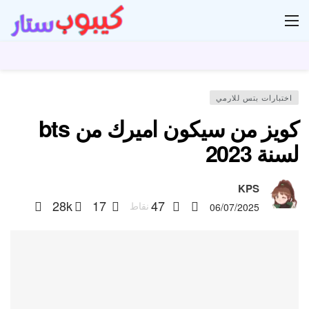
ار
اختبارات بتس للارمي
كويز من سيكون اميرك من bts
لسنة 2023
KPS
28k
17
47
نقاط
06/07/2025