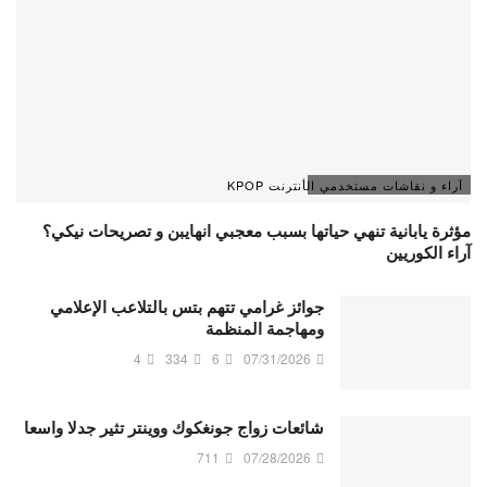
آراء و نقاشات مستخدمي الأنترنت KPOP
مؤثرة يابانية تنهي حياتها بسبب معجبي انهايبن و تصريحات نيكي؟
آراء الكوريين
جوائز غرامي تتهم بتس بالتلاعب الإعلامي
ومهاجمة المنظمة
4
334
6
07/31/2026
شائعات زواج جونغكوك ووينتر تثير جدلا واسعا
711
07/28/2026