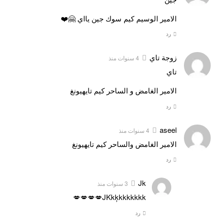
الامير الوسيم كيم سوك جين يااي 🤗❤️
رد
زوجة تاي
4 سنوات منذ
تاي
الامير الغامض و الساحر كيم تايهيونغ
رد
aseel
4 سنوات منذ
الامير الغامض والساحر كيم تايهيونغ
رد
Jk
3 سنوات منذ
JKkķkkkkkkk💋💋💋💋
رد