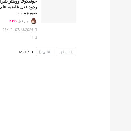
جونغكوك ووينتر يُثيرا
ردود فعل غاضبة على
صورهما…
من قبل
KPS
984
07/18/2026
1
السابق
التالي
2٬077
of
1