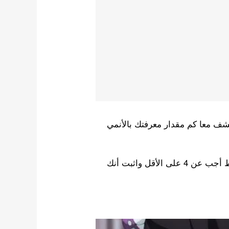
ف معا كم مقدار معرفتك بالأنمي
تحدي كم تعرف عن ديمون سلاير؟ يتضمن 8 أسئلة فقط أجب عن 4 على الأقل واثبت أنك