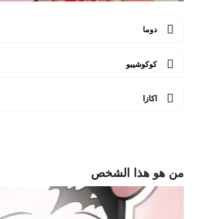
دوما
كوكوشيبو
اكازا
من هو هذا الشخص