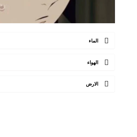
الماء
الهواء
الارض