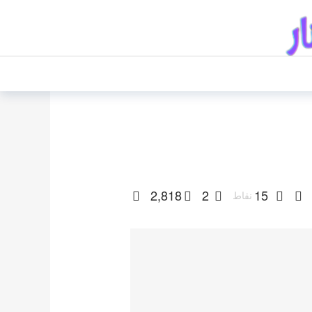
2,818
2
15
نقاط