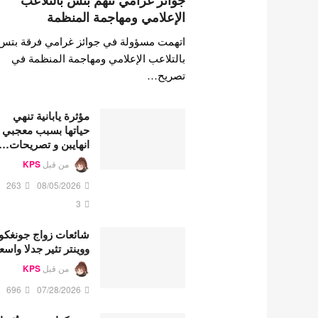
جوائز غرامي تتهم بتس بالتلاعب
الإعلامي ومهاجمة المنظمة
اتهمت مسؤولة في جوائز غرامي فرقة بتس
بالتلاعب الإعلامي ومهاجمة المنظمة في
تصريح…
مؤثرة يابانية تنهي
حياتها بسبب معجبي
انهايبن و تصريحات…
من قبل
KPS
263
08/05/2026
3
شائعات زواج جونغكو
ووينتر تثير جدلا واسع
من قبل
KPS
696
07/28/2026