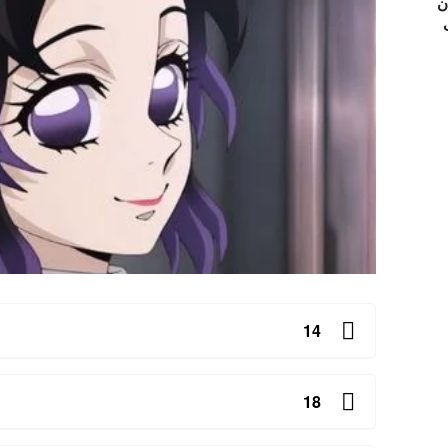
ن
14
18