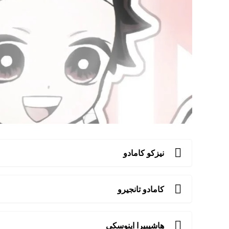
نيزكو كامادو
كامادو تانجيرو
هاشيبيرا اينوسكي