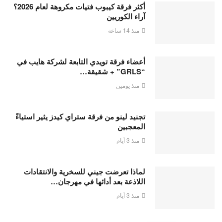
أكثر فرقة كيبوب فتيات مكروهة لعام 2026؟
آراء الكوريين
منذ 14 ساعة
أعضاء فرقة تويدي التابعة لشركة هايب في
“GRLS” + شقيقة…
منذ يومين
تجنيد لينو من فرقة ستراي كيدز يثير استياءً
المعجبين
منذ 3 أيام
لماذا تعرضت جيني للسخرية والانتقادات
اللاذعة بعد أدائها في مهرجان…
منذ 3 أيام