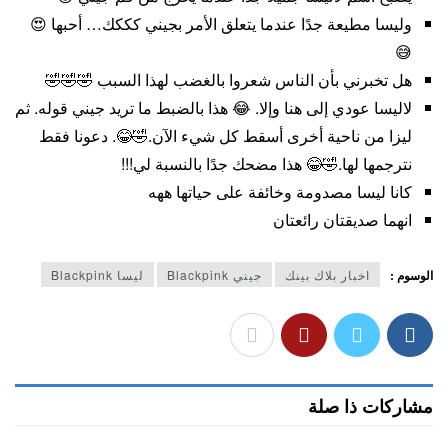
وليسا مطيعة جدًا عندما يتعلق الأمر بجيني كككك… أحبها 😍
😅
هل تخبرني بأن الناس شعروا بالغضب لهذا السبب 🤣🤣🤣
لاليسا عودي إلى هنا وإلا. 😂 هذا بالضبط ما تريد جيني قوله. ثم
ليزا من ناحية أخرى أسقط كل شيء الآن.🤣😂. دعونا فقط
نترجمها لها.🤣😂 هذا مضحك جدًا بالنسبة لي!!!
كانا ليسا مصدومة وخائفة على حياتها ههه
انهما صديقتان رائعتان
الوسوم :
اخبار بلاك بينك
جيني Blackpink
ليسا Blackpink
مشاركات ذا صلة