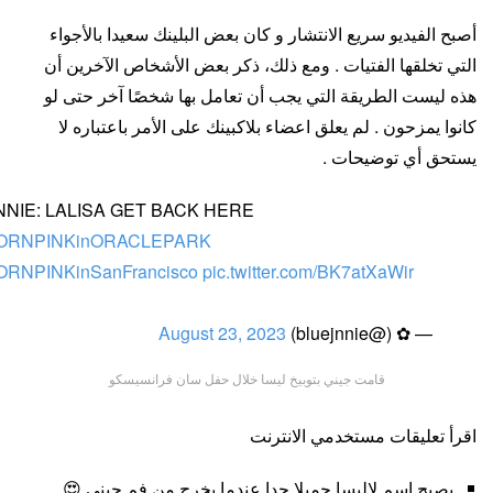
أصبح الفيديو سريع الانتشار و كان بعض البلينك سعيدا بالأجواء
التي تخلقها الفتيات . ومع ذلك، ذكر بعض الأشخاص الآخرين أن
هذه ليست الطريقة التي يجب أن تعامل بها شخصًا آخر حتى لو
كانوا يمزحون . لم يعلق اعضاء بلاكبينك على الأمر باعتباره لا
يستحق أي توضيحات .
NNIE: LALISA GET BACK HERE
ORNPINKinORACLEPARK
ORNPINKinSanFrancisco
pic.twitter.com/BK7atXaWir
August 23, 2023
— ✿ (@bluejnnie)
قامت جيني بتوبيخ ليسا خلال حفل سان فرانسيسكو
اقرأ تعليقات مستخدمي الانترنت
يصبح اسم لاليسا جميلا جدا عندما يخرج من فم جيني 😍