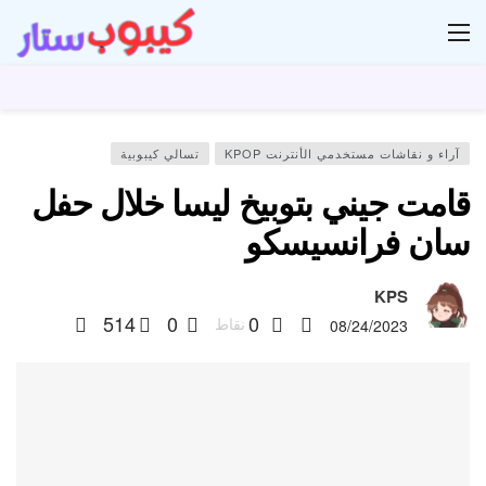
ار
آراء و نقاشات مستخدمي الأنترنت KPOP
تسالي كيبوبية
قامت جيني بتوبيخ ليسا خلال حفل
سان فرانسيسكو
KPS
514
0
0
نقاط
08/24/2023