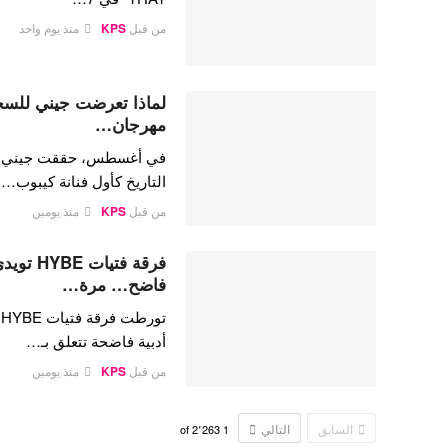
من قبل
KPS
منذ يوم واحد
لماذا تعرضت جيني للسخري
مهرجان…
في أغسطس، حققت جيني كيم،
التاريخ كأول فنانة كيبوب…
من قبل
KPS
منذ يومين
فرقة فتي
فاضح… مرة…
ت
أدبية فاضحة تتعلق بـ…
من قبل
KPS
منذ يومين
السابق
التالي
2٬263
of
1