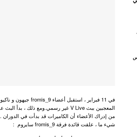
ي
تس
في 11 فبراير ، استقبل أعضا
المعجبين ببث V Live غير رسمي.ومع ذلك ، ب
من إدراك الأعضاء أن الكاميرات قد بدأت في الدوران 
شيء ما ، علقت قائدة فرقة fromis_9 سايروم :