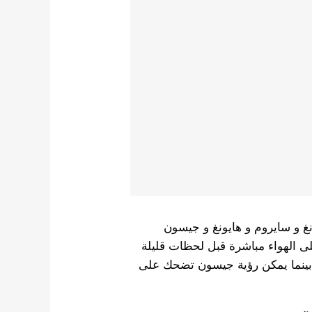
ء fromis_9 جيهون و ناكيونغ و سايروم و هايونغ و جيسون
دأ البث على الهواء مباشرة قبل لحظات قليلة
.بينما يمكن رؤية جيسون تضحك على