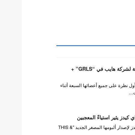
أعضاء فرقة تويدي التابعة لشركة هايب في “GRLS” +
ول نظرة على جميع أعضائها السبعة أثناء
ت…
 كيدز يثير استياءً المعجبين
بينما تستعد فرقة ستراي كيدز لإصدار ألبومها المصغر الجديد "THIS &