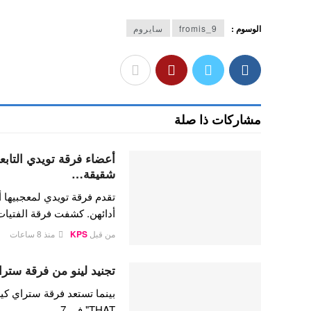
الوسوم :
fromis_9
سايروم
مشاركات ذا صلة
شقيقة…
تقدم فرقة تويدي لمعجبيها أ
أدائهن. كشفت فرقة الفتيا
من قبل
KPS
منذ 8 ساعات
تجنيد لينو من فرقة ستراي
THAT" في 7…