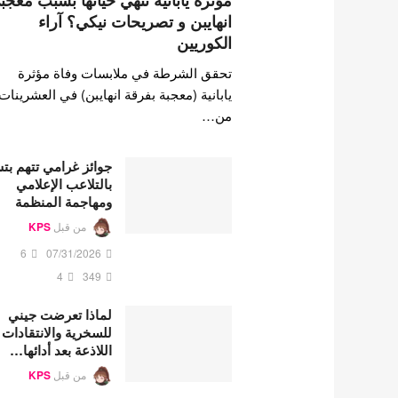
مؤثرة يابانية تنهي حياتها بسبب معجب
انهايبن و تصريحات نيكي؟ آراء
الكوريين
تحقق الشرطة في ملابسات وفاة مؤثرة
يابانية (معجبة بفرقة انهايبن) في العشرينات
من…
جوائز غرامي تتهم ب
بالتلاعب الإعلامي
ومهاجمة المنظمة
من قبل
KPS
6
07/31/2026
4
349
لماذا تعرضت جيني
للسخرية والانتقادات
اللاذعة بعد أدائها…
من قبل
KPS