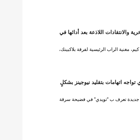
ة والانتقادات اللاذعة بعد أدائها في
 مغنية الراب الرئيسية لفرقة بلاكبينك،
ات HYBE تويدي تواجه اتهامات بتقليد نيوجينز بشكلٍ
ورطت فرقة فتيات HYBE جديدة تعرف ب "تويدي" في فضيحة سرقة