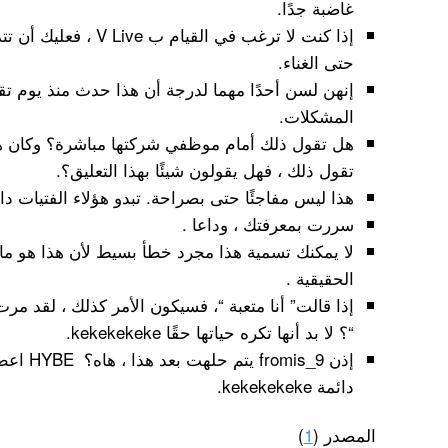
غاضبة جدًا.
إذا كنت لا ترغب في القي
حتى الغناء.
إنهن لسن أحدًا مهما لدرجة أن هذا حدث منذ يوم تقري
المشكلات.
هل تقول ذلك أمام موظفي شركتها مباشرة؟ وكان ه
تقول ذلك ، فهل يقولون شيئًا بهذا التعليق؟.
هذا ليس مفاجئًا حتى بصراحة. تبدو هؤلاء الفتيات دائ
سررت بمعرفتك ، وداعا .
لا يمكنك تسمية هذا مجرد خطأ بسيط لأن هذا هو ما
الحقيقية .
إذا قالت” أنا متعبة “، فسيكون الأمر كذلك ، لقد 
“؟ لا بد أنها تكره حياتها حقًا kekekekeke.
إذن mis_9
دائمة kekekekeke.
المصدر (
1
)