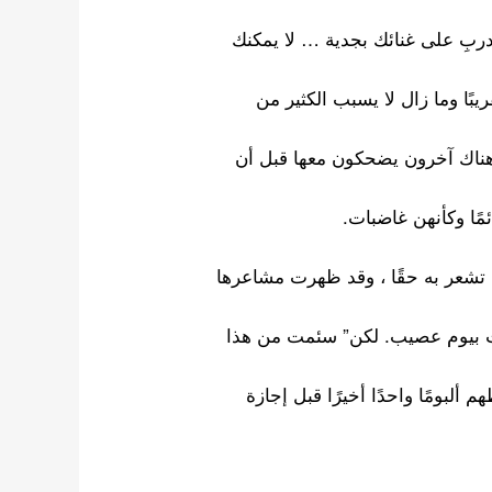
ام ب V Live ، فعليك أن تتدربِ على غنائك بجدية … لا يمكنك
بًا وما زال لا يسبب الكثير من
ناك آخرون يضحكون معها قبل أن
مًا وكأنهن غاضبات.
 تشعر به حقًا ، وقد ظهرت مشاعرها
مرت بيوم عصيب. لكن” سئمت من هذا
fro يتم حلهت بعد هذا ، هاه؟ HYBE اعطهم ألبومًا واحدًا أخيرًا قبل إجازة