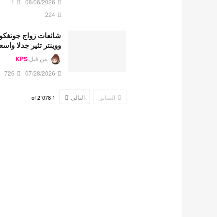
1
08/06/2026
224
شائعات زواج جونغكو
ووينتر تثير جدلا واسع
من قبل
KPS
726
07/28/2026
السابق
التالي
2٬078
of
1