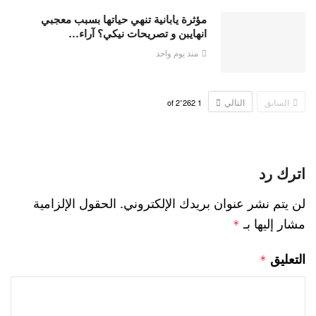
مؤثرة يابانية تنهي حياتها بسبب معجبي
انهايبن و تصريحات نيكي؟ آراء…
منذ يوم واحد
السابق
التالي
2٬262
of
1
اترك رد
لن يتم نشر عنوان بريدك الإلكتروني.
الحقول الإلزامية
مشار إليها بـ
*
التعليق
*