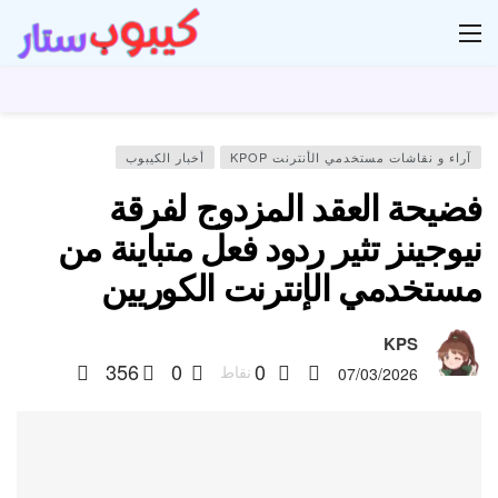
ار
آراء و نقاشات مستخدمي الأنترنت KPOP
أخبار الكيبوب
فضيحة العقد المزدوج لفرقة
نيوجينز تثير ردود فعل متباينة من
مستخدمي الإنترنت الكوريين
KPS
356
0
0
نقاط
07/03/2026