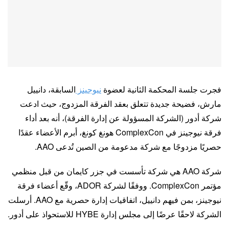
فجرت جلسة المحكمة الثانية لعضوة
نيوجينز
السابقة، دانييل
مارش، فضيحة جديدة تتعلق بعقد الفرقة المزدوج، حيث ادعت
شركة أدور (الشركة المسؤولة عن إدارة الفرقة)، أنه بعد أداء
فرقة نيوجينز في ComplexCon هونغ كونغ، أبرم الأعضاء عقدًا
حصريًا مزدوجًا مع شركة مدعومة من الصين تُدعى AAO.
شركة AAO هي شركة تأسست في جزر كايمان من قبل منظمي
مؤتمر ComplexCon. ووفقًا لشركة ADOR، وقّع أعضاء فرقة
نيوجينز، بمن فيهم دانييل، اتفاقيات إدارة حصرية مع AAO. أرسلت
الشركة لاحقًا عرضًا إلى مجلس إدارة HYBE للاستحواذ على أدور.