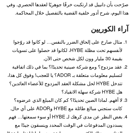
صرّحت بأن دانييل قد ارتكبت خرقًا جوهريًا لعقدها الحصري. وفي
هذا اليوم، شرح أدور خلفية القضية بالتفصيل خلال المحاكمة.
آراء الكوريين
مثال صارخ على إلحاق الضرر بالنفس… لو كانوا قد روّجوا
لأنفسهم تحت مظلة HYBE، لكانوا قد حصلوا على تسويات
بقيمة 30 مليار وون لكل شخص حتى الآن.
عقد مزدوج؟ ومع شركة صينية تحديدًا؟ بما في ذلك اتفاقية
لتسليم معلومات متعلقة بـ ADOR؟ يا للعجب! وفوق كل هذا،
تتدخل HYBE لحل مشكلة العقد المزدوج للأعضاء العائدين؟
هل HYBE شركة سهلة الانقياد؟
لا أفهم. لماذا الصين تحديدًا؟ كم كان المبلغ الذي عرضوه؟
كانت ستجني مبالغ طائلة مع HYBE وADOR على أي حال.
بغض النظر عن مدى كرهك لـ HYBE أو سوء سمعتها… فهم
يسددون المدفوعات في الوقت المحدد وينسقون جيدًا مع