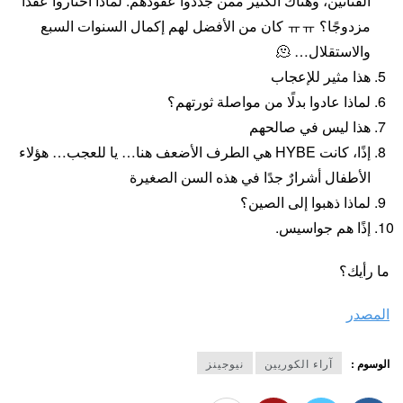
الفنانين، وهناك الكثير ممن جددوا عقودهم. لماذا اختاروا عقدًا
مزدوجًا؟ ㅠㅠ كان من الأفضل لهم إكمال السنوات السبع
والاستقلال… 🫠
هذا مثير للإعجاب
لماذا عادوا بدلًا من مواصلة ثورتهم؟
هذا ليس في صالحهم
إذًا، كانت HYBE هي الطرف الأضعف هنا… يا للعجب… هؤلاء
الأطفال أشرارٌ جدًا في هذه السن الصغيرة
لماذا ذهبوا إلى الصين؟
إذًا هم جواسيس.
ما رأيك؟
المصدر
الوسوم :
آراء الكوريين
نيوجينز