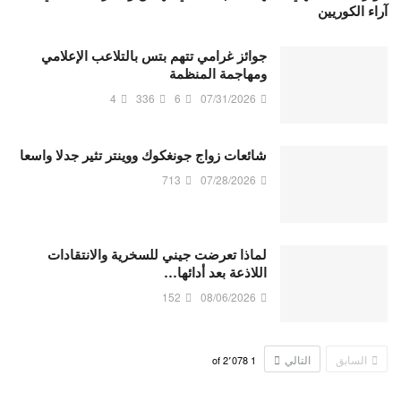
آراء الكوريين
جوائز غرامي تتهم بتس بالتلاعب الإعلامي
ومهاجمة المنظمة
4
336
6
07/31/2026
شائعات زواج جونغكوك ووينتر تثير جدلا واسعا
713
07/28/2026
لماذا تعرضت جيني للسخرية والانتقادات
اللاذعة بعد أدائها…
152
08/06/2026
السابق
التالي
2٬078
of
1