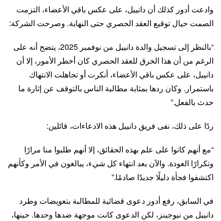
وادعت أدور كذلك أن دانييل، على عكس باقي الأعضاء، التزمت
الصمت حيال توقيع العقد الحصري حتى النهاية. وصرحت الشركة:
“بالنظر إلى تسجيل والدة دانييل من نوفمبر 2025، يتضح أنه على
الرغم من أن هذا الخرق للعقد الحصري كان أخطر الأمور، إلا أن
دانييل، على عكس باقي الأعضاء، أنكرت أو تجاهلت الانتهاك
باستمرار. وكان ردها بمثابة مطالبة الناس بالتوقف عن إثارة ما
حدث بالفعل.”
ردًا على ذلك، نفى فريق دانييل هذه الادعاءات، قائلين:
“مع أنهم كانوا على علم بهذه الحقائق، إلا أنهم طلبوا منا مرارًا
وتكرارًا العودة. والآن بعد انتهاء كل شيء، يبالغون في الأمر وكأنهم
اكتشفوا فجأة دليلًا جديدًا صادمًا.”
في السابق، رفع أدور دعوى قضائية للمطالبة بتعويضات وطرد
دانييل من نيوجينز، لكن الدعوى كانت موجهة ضدها وحدها. حينها،