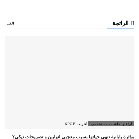
الرائجة
الكل
آراء و نقاشات مستخدمي الأنترنت KPOP
مؤثرة يابانية تنهي حياتها بسبب معجبي انهايبن و تصريحات نيكي؟