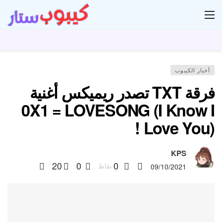
ار
أخبار الكيبوب
فرقة TXT تصدر ريميكس أغنية
0X1 = LOVESONG (I Know I
Love You) !
KPS
20
0
0
نقاط
09/10/2021