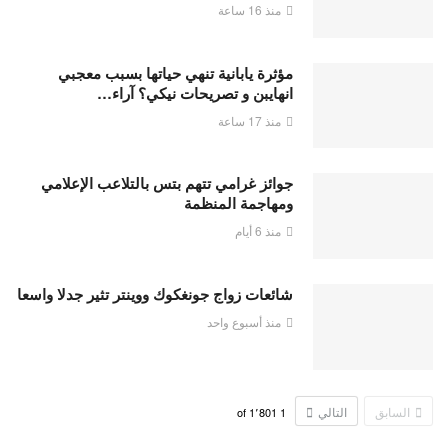
منذ 16 ساعة
مؤثرة يابانية تنهي حياتها بسبب معجبي
انهايبن و تصريحات نيكي؟ آراء…
منذ 17 ساعة
جوائز غرامي تتهم بتس بالتلاعب الإعلامي
ومهاجمة المنظمة
منذ 6 أيام
شائعات زواج جونغكوك ووينتر تثير جدلا واسعا
منذ أسبوع واحد
السابق
التالي
1٬801
of
1