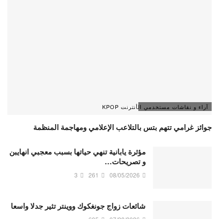
آراء و نقاشات مستخدمي الأنترنت KPOP
جوائز غرامي تتهم بتس بالتلاعب الإعلامي ومهاجمة المنظمة
مؤثرة يابانية تنهي حياتها بسبب معجبي انهايبن
و تصريحات…
3
261
08/05/2026
شائعات زواج جونغكوك ووينتر تثير جدلا واسعا