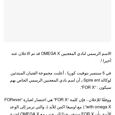
الاسم الرسمي لنادي المعجبين OMEGA X قد تم الاعلان عنه
أخيرا !.
في 5 سبتمبر بتوقيت كوريا ، أعلنت مجموعة الفتيان المبتدئين
لوكالة Spire ent ٫ أن اسم نادي المعجبين الرسمي الخاص بهم
سيكون : “FOR X”.
ووفقًا للإعلان ، فإن كلمة “FOR X” هي اختصار لعبارة “FORever
with omega X”.( مع اوميغا اكس للأبد )، والتي ترمز إلى الوعد
الأبدي بأن FOR X ستبقى جنبًا إلى جنب مع OMEGA X لفترة