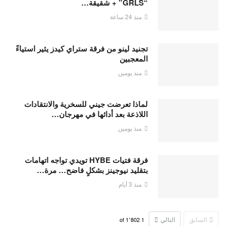
“GRLS” + شقيقة…
منذ 24 ساعة
تجنيد لينو من فرقة ستراي كيدز يثير استياءً
المعجبين
منذ يومين
لماذا تعرضت جيني للسخرية والانتقادات
اللاذعة بعد أدائها في مهرجان…
منذ يومين
فرقة فتيات HYBE تويدي تواجه اتهامات
بتقليد نيوجينز بشكلٍ فاضح… مرة…
منذ 3 أيام
السابق
التالي
1٬802
of
1