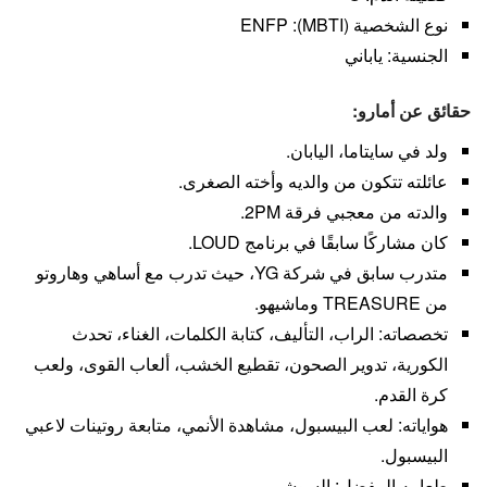
نوع الشخصية (MBTI): ENFP
الجنسية: ياباني
حقائق عن أمارو:
ولد في سايتاما، اليابان.
عائلته تتكون من والديه وأخته الصغرى.
والدته من معجبي فرقة 2PM.
كان مشاركًا سابقًا في برنامج LOUD.
متدرب سابق في شركة YG، حيث تدرب مع أساهي وهاروتو
من TREASURE وماشيهو.
تخصصاته: الراب، التأليف، كتابة الكلمات، الغناء، تحدث
الكورية، تدوير الصحون، تقطيع الخشب، ألعاب القوى، ولعب
كرة القدم.
هواياته: لعب البيسبول، مشاهدة الأنمي، متابعة روتينات لاعبي
البيسبول.
طعامه المفضل: السوشي.