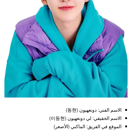
الاسم الفني: دونغهيون (동현)
الاسم الحقيقي: لي دونغهيون (이동현)
الموقع في الفريق: الماكني (الأصغر)