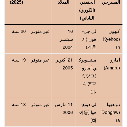
المسرحي
الحقيقي
الميلاد
(2025)
(الكوري/
الياباني)
كيهون
لي جي-
16
غير متوفر
20 سنة
(Kyehoo
هون (이
سبتمبر
2004
계훈)
n)
أمارو
ميتسويوك
21 أكتوبر
غير متوفر
19 سنة
(Amaru)
ي أمارو
2005
(ミツユ
キアマ
ル)
دونغهوا
لي دونغ-
11 مارس
غير متوفر
18 سنة
(Donghw
هوا (이동
2006
화)
a)