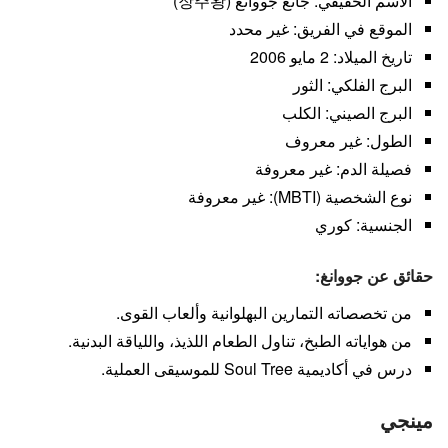
الاسم الحقيقي: جانغ جووانغ (장주왕)
الموقع في الفريق: غير محدد
تاريخ الميلاد: 2 مايو 2006
البرج الفلكي: الثور
البرج الصيني: الكلب
الطول: غير معروف
فصيلة الدم: غير معروفة
نوع الشخصية (MBTI): غير معروفة
الجنسية: كوري
حقائق عن جووانغ:
من تخصصاته التمارين البهلوانية وألعاب القوى.
من هواياته الطبخ، تناول الطعام اللذيذ، واللياقة البدنية.
درس في أكاديمية Soul Tree للموسيقى العملية.
مينجي