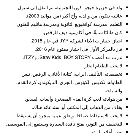
ولد في جزيرة جيجو، كوريا الجنوبية، ثم انتقل إلى سيول.
عائلته تتكون من والديه وأخ أكبر (من مواليد 2003).
التعليم: مدرسة كوانغيونغ الثانوية ومدرسة هانليم للفنون.
كان طالبًا سابقًا في أكاديمية ديف للرقص.
اجتاز اختبارات الأداء لشركة JYP في عام 2015.
فاز بالمركز الأول في اختبار مفتوح عام 2016.
تدرب مع أعضاء Stray Kids، BOY STORY، وITZY.
لا يحب الطعام الحار.
تخصصاته: التأليف، الراب، كتابة الأغاني، الرقص، تنس
الطاولة، تكديس الكؤوس، الجري، التايكوندو، كرة القدم،
والسباحة.
من هواياته لعب كرة القدم المصغرة وألعاب الفيديو.
يخاف من الذهاب إلى المكتب أو استدعائه هناك.
لا يحب الاستيقاظ صباحًا، ويغلق عينيه بمجرد أن يستيقظ.
للتخفيف من التوتر، يفتح نافذة السيارة ويستمع إلى الموسيقى.
يحب أفلام الرعب.