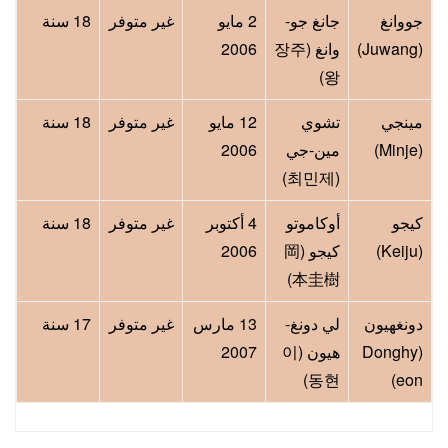
جووانغ
جانغ جو-
2 مايو
غير متوفر
18 سنة
(Juwang)
وانغ (장주
2006
왕)
مينجي
تشوي
12 مايو
غير متوفر
18 سنة
(Minje)
مين-جي
2006
(최민제)
كيجو
أوكاموتو
4 أكتوبر
غير متوفر
18 سنة
(Keiju)
كيجو (岡
2006
本圭樹)
دونغهيون
لي دونغ-
13 مارس
غير متوفر
17 سنة
(Donghy
هيون (이
2007
동현)
eon)