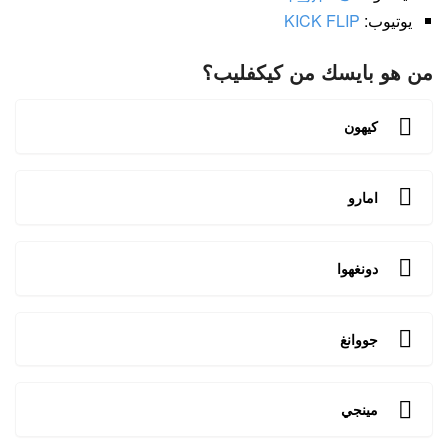
يوتيوب:
KICK FLIP
من هو بايسك من كيكفليب؟
كيهون
امارو
دونغهوا
جووانغ
مينجي