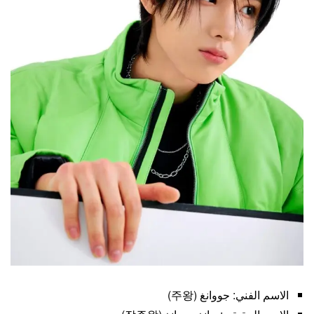
الاسم الفني: جووانغ (주왕)