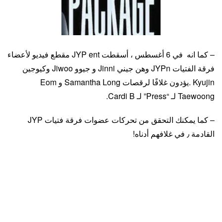
– كما انه في 6 أغسطس ، أسقطت JYP ent مقطع فيديو لأعضاء
فرقة الفتيات JYPn وهن جيني Jinni و جيوو Jiwoo وكيوجين
Kyujin .يؤدون غلافًا لرقصات Samantha Long و Eom
Taewoong لـ “Press” لـ Cardi B.
– كما يمكنك التحقق من تحركات عضوات فرقة فتيات JYP
القادمة ٫ في غلافهم أدناه!