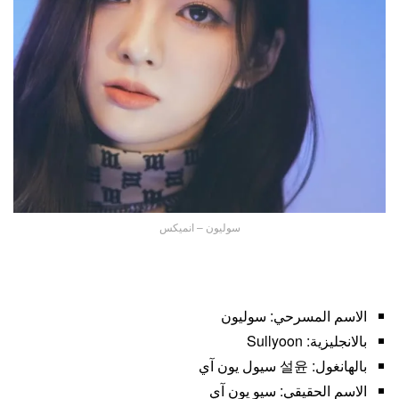
سوليون – انميكس
الاسم المسرحي: سوليون
بالانجليزية: Sullyoon
بالهانغول: 설윤 سيول يون آي
الاسم الحقيقي: سيو يون آي