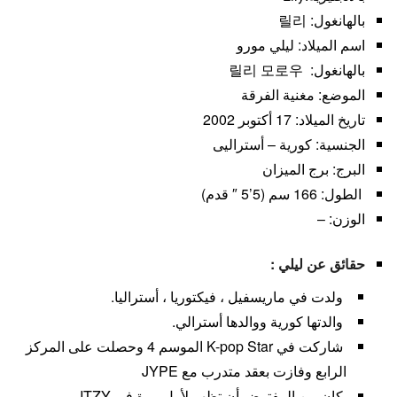
بالهانغول: 릴리
اسم الميلاد: ليلي مورو
بالهانغول: 릴리 모로우
الموضع: مغنية الفرقة
تاريخ الميلاد: 17 أكتوبر 2002
الجنسية: كورية – أستراليى
البرج: برج الميزان
الطول: 166 سم (5’5 ″ قدم)
الوزن: –
حقائق عن ليلي :
ولدت في ماريسفيل ، فيكتوريا ، أستراليا.
والدتها كورية ووالدها أسترالي.
شاركت في K-pop Star الموسم 4 وحصلت على المركز
الرابع وفازت بعقد متدرب مع JYPE
كان من المفترض أن تظهر لأول مرة في ITZY.