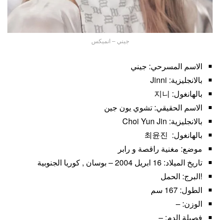
جيني – انميكس
الاسم المسرحي: جيني
بالانجليزية: Jinni
بالهانغول: 지니
الاسم الحقيقي: تشوي يون جين
بالانجليزية: Choi Yun Jin
بالهانغول: 최윤진
موضع: مغنية راقصة و رابر
تاريخ الميلاد: 16 ابريل 2004 – بوسان , كوريا الجنوبية
!البرج: الحمل
الطول: 167 سم
الوزن: –
فصيلة الدم: –