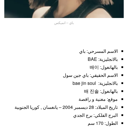
باي – انميكس
الاسم المسرحي: باي
بالانجليزية: BAE
بالهانغول: 배이
الاسم الحقيقي: باي جين سول
بالانجليزية: bae jin soul
بالهانغول: 배 진솔
موقع: مغنية و راقصة
تاريخ الميلاد: 28 ديسمبر 2004 – يانغسان , كوريا الجنوبية
البرج الفلكي: برج الجدي
الطول: 170 سم