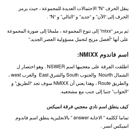
ينقل الحرف “N” الاحتمالات العديدة للمجموعة ، حيث يرمز
الحرف إلى “الآن” و “جديد” و “التالي” و “N” .
ثم يرمز “mixx” إلى تنوع المجموعة ، ملمحًا إلى صورة المجموعة
على أنها “أفضل مزيج لتحمل مسؤولية العصر الجديد.”
اسم فاندوم NMIXX:
اطلقت الفرقة على معجبيها اسم NSWER . وهو اختصار ل
الشمال Nourth والجنوب South والشرق East والغرب west ،
والطريق Route ، وهذا يعني أن NMIXX سوف تجد “الطريق” و
“الجواب” جنبا إلى جنب مع مشجعيه.
كيف ينطق اسم نادي معجبي فرقة انميكس
تماما ككلمة ” الاجابة answer ” بالانجليزية ينطق اسم فاندوم
انميكس انسر .