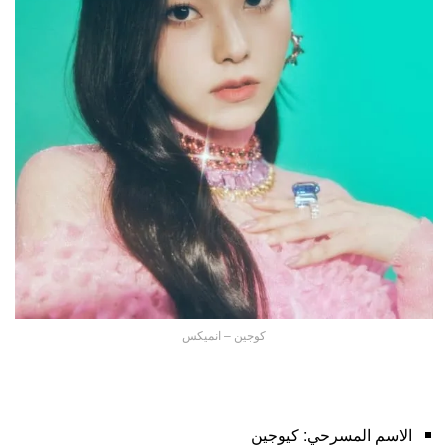
كوجين – انميكس
الاسم المسرحي: كيوجين