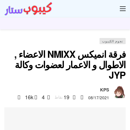
ار
نجوم الكيبوب
فرقة انميكس NMIXX الاعضاء ,
الاطوال و الاعمار لعضوات وكالة
JYP
KPS
16k
4
19
نقاط
08/17/2021