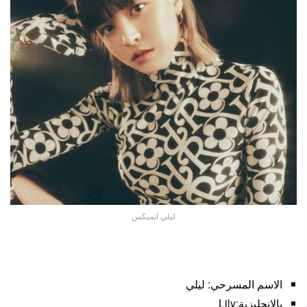
ليلي انميكس
الاسم المسرحي: ليلي
بالانجليزية:Lily