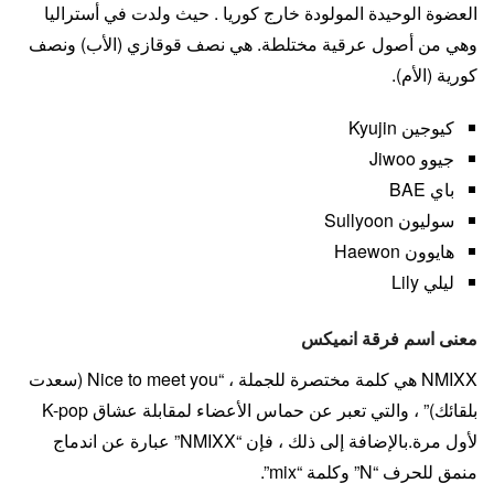
العضوة الوحيدة المولودة خارج كوريا . حيث ولدت في أستراليا
وهي من أصول عرقية مختلطة. هي نصف قوقازي (الأب) ونصف
كورية (الأم).
كيوجين Kyujin
جيوو Jiwoo
باي BAE
سوليون Sullyoon
هايوون Haewon
ليلي Lily
معنى اسم فرقة انميكس
NMIXX هي كلمة مختصرة للجملة ، “Nice to meet you (سعدت
بلقائك)” ، والتي تعبر عن حماس الأعضاء لمقابلة عشاق K-pop
لأول مرة.بالإضافة إلى ذلك ، فإن “NMIXX” عبارة عن اندماج
منمق للحرف “N” وكلمة “mix”.