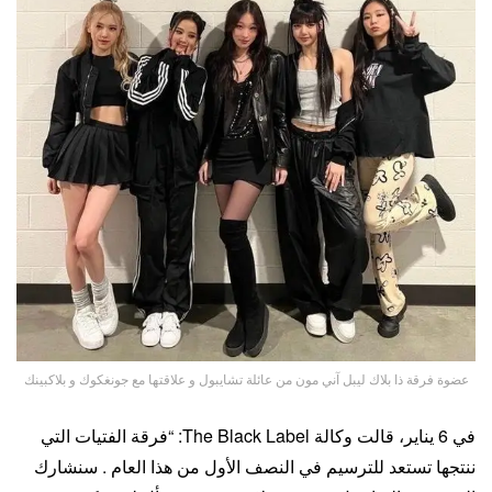
عضوة فرقة ذا بلاك ليبل آني مون من عائلة تشايبول و علاقتها مع جونغكوك و بلاكبينك
في 6 يناير، قالت وكالة The Black Label: “فرقة الفتيات التي
ننتجها تستعد للترسيم في النصف الأول من هذا العام . سنشارك