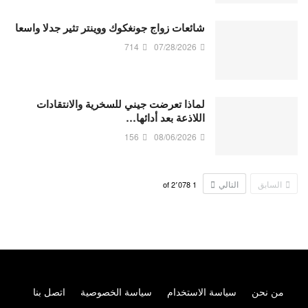
شائعات زواج جونغكوك ووينتر تثير جدلا واسعا
714
07/28/2026
لماذا تعرضت جيني للسخرية والانتقادات
اللاذعة بعد أدائها…
156
08/06/2026
السابق
التالي
2٬078
of
1
من نحن
سياسة الاستخدام
سياسة الخصوصية
اتصل بنا