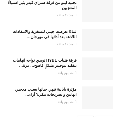
تجنيد لينو من فرقة ستراي كيدز يثير استياءً
المعجبين
منذ 12 ساعة
لماذا تعرضت جيني للسخرية والانتقادات
اللاذعة بعد أدائها في مهرجان…
منذ 17 ساعة
فرقة فتيات HYBE تويدي تواجه اتهامات
بتقليد نيوجينز بشكلٍ فاضح… مرة…
منذ يوم واحد
مؤثرة يابانية تنهي حياتها بسبب معجبي
انهايبن و تصريحات نيكي؟ آراء…
منذ يوم واحد