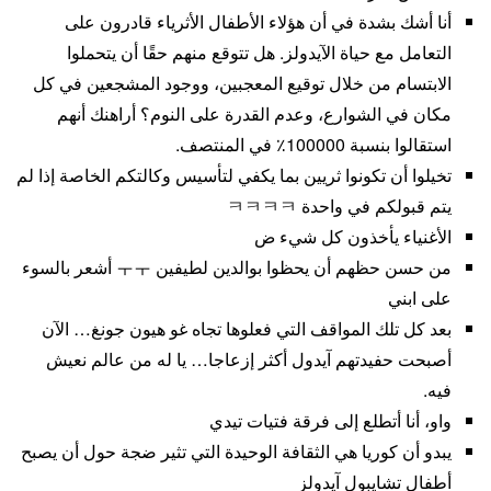
أنا أشك بشدة في أن هؤلاء الأطفال الأثرياء قادرون على
التعامل مع حياة الآيدولز. هل تتوقع منهم حقًا أن يتحملوا
الابتسام من خلال توقيع المعجبين، ووجود المشجعين في كل
مكان في الشوارع، وعدم القدرة على النوم؟ أراهنك أنهم
استقالوا بنسبة 100000٪ في المنتصف.
تخيلوا أن تكونوا ثريين بما يكفي لتأسيس وكالتكم الخاصة إذا لم
يتم قبولكم في واحدة ㅋㅋㅋㅋ
الأغنياء يأخذون كل شيء ض
من حسن حظهم أن يحظوا بوالدين لطيفين ㅜㅜ أشعر بالسوء
على ابني
بعد كل تلك المواقف التي فعلوها تجاه غو هيون جونغ… الآن
أصبحت حفيدتهم آيدول أكثر إزعاجا… يا له من عالم نعيش
فيه.
واو، أنا أتطلع إلى فرقة فتيات تيدي
يبدو أن كوريا هي الثقافة الوحيدة التي تثير ضجة حول أن يصبح
أطفال تشايبول آيدولز