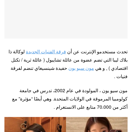
تحدث مستخدمو الإنترنت عن أن
فرقة الفتيات الجديدة
لوكالة ذا
بلاك ليبا التي تضم عضوة من عائلة تشايبول ( عائلة ثرية / تكتل
اقتصادي ) , و هي
مون سيو يون
حفيدة شينسيغاي تنضم لفرقة
فتيات .
مون سيو يون ، المولودة في عام 2002، تدرس في جامعة
كولومبيا المرموقة في الولايات المتحدة. وهي أيضًا “مؤثرة” مع
أكثر من 70.000 متابع على الانستغرام .