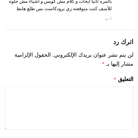
بالمره ثانيا ايحأت و كلام مش كويس و أشياء مش حلوه
للأسف كنت متوقعته زي برودكاست بس طلع هابط
رد
اترك رد
لن يتم نشر عنوان بريدك الإلكتروني.
الحقول الإلزامية
مشار إليها بـ
*
التعليق
*