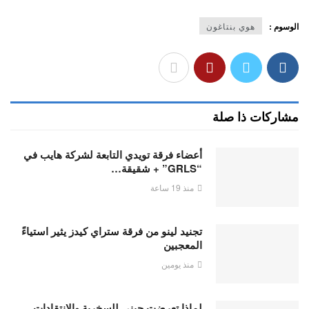
الوسوم :
هوي بنتاغون
مشاركات ذا صلة
أعضاء فرقة تويدي التابعة لشركة هايب في
“GRLS” + شقيقة…
منذ 19 ساعة
تجنيد لينو من فرقة ستراي كيدز يثير استياءً
المعجبين
منذ يومين
لماذا تعرضت جيني للسخرية والانتقادات