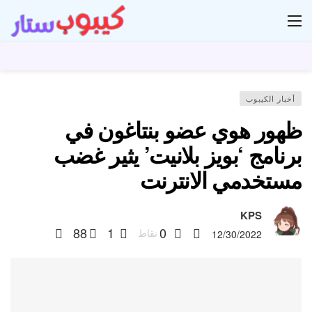
ار
أخبار الكيبوب
ظهور هوي عضو بنتاغون في
برنامج ‘بويز بلانيت’ يثير غضب
مستخدمي الانترنت
KPS
88
1
0
نقاط
12/30/2022