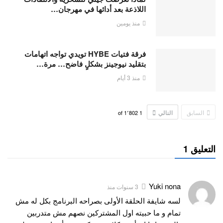
اللاذعة بعد أدائها في مهرجان…
منذ يومين
فرقة فتيات HYBE تويدي تواجه اتهامات
بتقليد نيوجينز بشكلٍ فاضح… مرة…
منذ 3 أيام
السابق
التالي
1٬802
of
1
التعليق 1
Yuki nona
3 سنوات منذ
لسه شايفة الحلقة الأولى بصراحه البرنامج بكل له مش
تمام و ما حبيته اول المشتركين نصهم مش متدربين