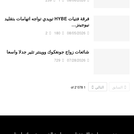
فرقة فتيات HYBE تويدي تواجه اتهامات بتقليد
نيوجينز…
2
180
08/05/2026
شائعات زواج جونغكوك ووينتر تثير جدلا واسعا
729
07/28/2026
السابق
التالي
2٬078
of
1
من نحن
سياسة الاستخدام
سياسة الخصوصية
اتصل بنا