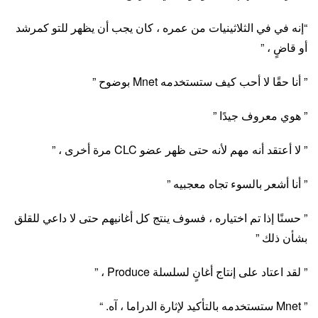
“إنه في في الثلاثينيات من عمره ، كان يجب أن يظهر للتو كمرشد
أو قاضٍ ، ”
” أنا حقًا لا أحب كيف ستستخدمه Mnet بوضوح ”
” هوي معروف جيدًا ”
” لا أعتقد أنه مهم لأنه حتى ظهر عضو CLC مرة أخرى ، ”
” أنا أشعر بالسوء تجاه معجبيه ”
” حسنًا إذا تم اختياره ، فسوف ينتج كل أغانيهم حتى لا داعي للقلق
بشأن ذلك ”
” لقد اعتاد على إنتاج أغانٍ لسلسلة Produce ، ”
” Mnet ستستخدمه بالتأكيد لإثارة الدراما ، آه. “