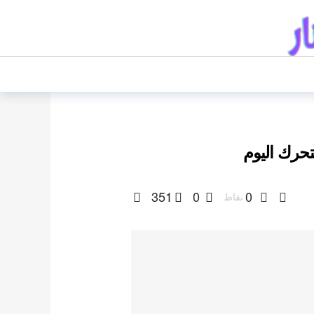
رك اليوم
351
0
0
نقاط