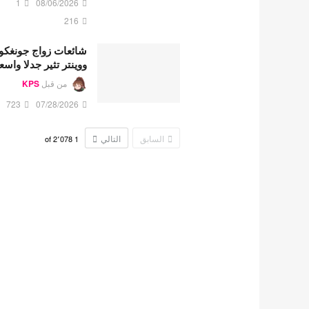
1
08/06/2026
216
شائعات زواج جونغكو
ووينتر تثير جدلا واسع
من قبل
KPS
723
07/28/2026
السابق
التالي
2٬078
of
1