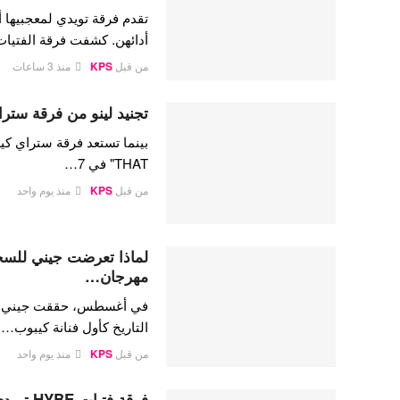
تقدم فرقة تويدي لمعجبيها أ
أدائهن. كشفت فرقة الفتيا
من قبل
KPS
منذ 3 ساعات
تجنيد لينو من فرقة ستراي
THAT" في 7…
من قبل
KPS
منذ يوم واحد
لماذا تعرضت جيني للسخري
مهرجان…
في أغسطس، حققت جيني كيم،
التاريخ كأول فنانة كيبوب…
من قبل
KPS
منذ يوم واحد
فرقة فتي