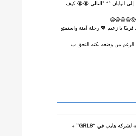
 إلى اليابان ^^ *التالي 😭😭 كيف
🥺😭😭😭😭
قريبًا يا زعيم 💖 رحلة آمنة واستمتع
 الرغم من وضعه لكنه التحق ب
أعضاء فرقة تويدي التابعة لشركة هايب في “GRLS” +