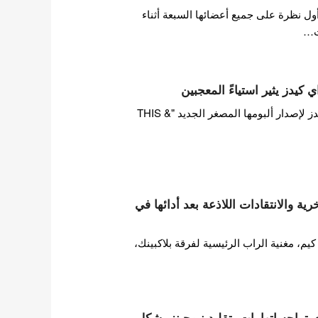
ول نظرة على جميع أعضائها السبعة أثناء
ت…
 كيدز يثير استياءً المعجبين
بينما تستعد فرقة ستراي كيدز لإصدار ألبومها المصغر الجديد "THIS &
ة والانتقادات اللاذعة بعد أدائها في
 مغنية الراب الرئيسية لفرقة بلاكبينك،
ات HYBE تويدي تواجه اتهامات بتقليد نيوجينز بشكلٍ