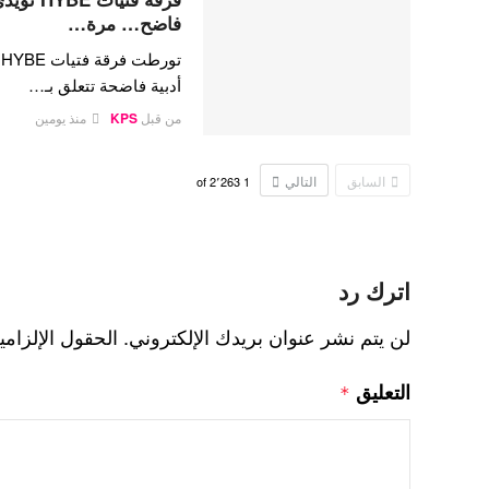
فاضح… مرة…
ت
أدبية فاضحة تتعلق بـ…
من قبل
KPS
منذ يومين
السابق
التالي
2٬263
of
1
اترك رد
لن يتم نشر عنوان بريدك الإلكتروني.
الحقول الإلزامي
التعليق
*