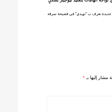
ورطت فرقة فتيات HYBE جديدة تعرف ب "تويدي" في فضيحة سرقة
ة مشار إليها بـ
*