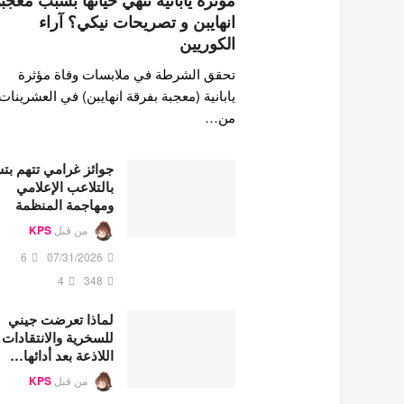
مؤثرة يابانية تنهي حياتها بسبب معجب
انهايبن و تصريحات نيكي؟ آراء
الكوريين
تحقق الشرطة في ملابسات وفاة مؤثرة
يابانية (معجبة بفرقة انهايبن) في العشرينات
من…
جوائز غرامي تتهم ب
بالتلاعب الإعلامي
ومهاجمة المنظمة
من قبل
KPS
6
07/31/2026
4
348
لماذا تعرضت جيني
للسخرية والانتقادات
اللاذعة بعد أدائها…
من قبل
KPS