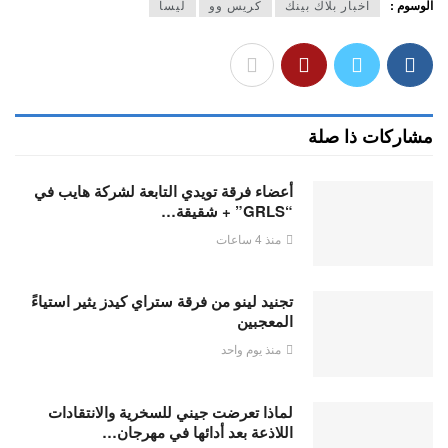
الوسوم :
اخبار بلاك بينك
كريس وو
ليسا
مشاركات ذا صلة
أعضاء فرقة تويدي التابعة لشركة هايب في
“GRLS” + شقيقة…
منذ 4 ساعات
تجنيد لينو من فرقة ستراي كيدز يثير استياءً
المعجبين
منذ يوم واحد
لماذا تعرضت جيني للسخرية والانتقادات
اللاذعة بعد أدائها في مهرجان…