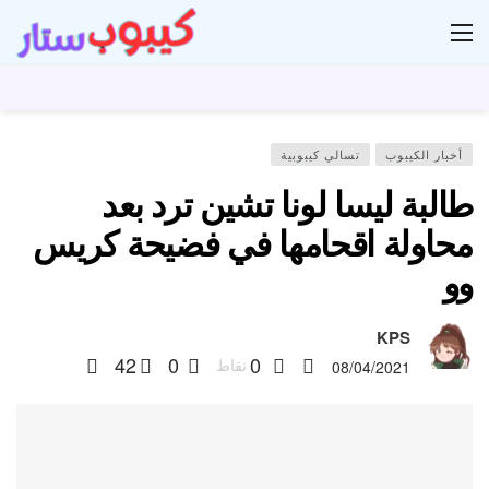
ار
أخبار الكيبوب
تسالي كيبوبية
طالبة ليسا لونا تشين ترد بعد
محاولة اقحامها في فضيحة كريس
وو
KPS
42
0
0
نقاط
08/04/2021