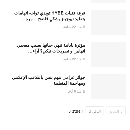
فرقة فتيات HYBE تويدي تواجه اتهامات
بتقليد نيوجينز بشكلٍ فاضح… مرة…
منذ 22 ساعة
مؤثرة يابانية تنهي حياتها بسبب معجبي
انهايبن و تصريحات نيكي؟ آراء…
منذ 22 ساعة
جوائز غرامي تتهم بتس بالتلاعب الإعلامي
ومهاجمة المنظمة
منذ 6 أيام
السابق
التالي
2٬262
of
1