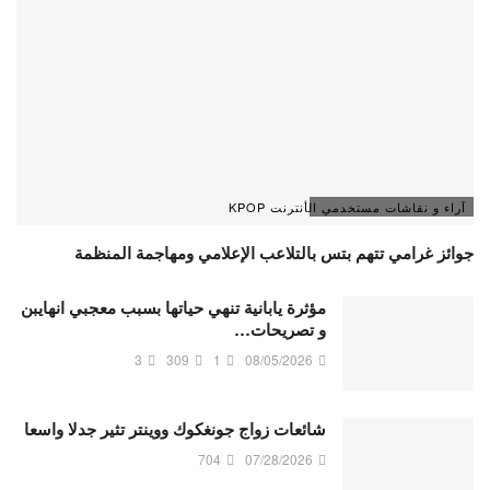
آراء و نقاشات مستخدمي الأنترنت KPOP
جوائز غرامي تتهم بتس بالتلاعب الإعلامي ومهاجمة المنظمة
مؤثرة يابانية تنهي حياتها بسبب معجبي انهايبن
و تصريحات…
3
309
1
08/05/2026
شائعات زواج جونغكوك ووينتر تثير جدلا واسعا
704
07/28/2026