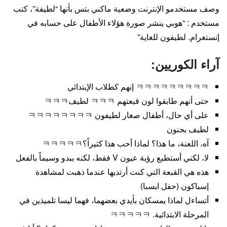
وصف مستخدمو الإنترنت وضعية ماكني بتس بأنها “لطيفة”، كتب
مستخدم : “هوبي ينشر صورة هؤلاء الأطفال على حسابه في
إنستغرام. لطيفون للغاية”
آراء الكوريين:
ㅋㅋㅋㅋㅋㅋㅋㅋㅋ إنهم كطلاب الإبتدائي
حتى أنهم طابقوا لون قبعتهم ㅋㅋㅋ لطيفㅋㅋㅋ
على أي حال، أطفال صغار لطيفون ㅋㅋㅋㅋㅋㅋㅋㅋ
لطيف بجنون
آه، اللعنة، ما هذا؟ لماذا أحب هذا كثيراً؟ㅋㅋㅋㅋㅋ
لا، لكني أستطيع رؤية عيون V فقط، لكنه يبدو وسيماً بالفعل
هذه هي القبعة التي كنت أرتديها عندما ذهبت لمشاهدة
إسباكون (حفل ايسبا)
أتساءل لماذا يمسكان بأيدي بعضهما، فهما ليسا تلميذين في
المرحلة الابتدائية. ㅋㅋㅋㅋㅋ