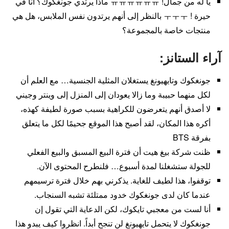
يا له من جمال! ㅠㅠㅠㅠㅠㅠ ماذا يرتدي جونغكوك؟ أنا في
حيرة ! ㅜㅜㅜ بالنظر إلى أنهم يرتدون نفس الملابس، هل هي
منتجات خاصة بالمجموعة؟
آراء الستانز:
جونغكوك وتايهيونغ يستغلان المثلية الجنسية… مع العلم أن
لكل منهما حبيبة وما زالا يعودان إلى المنزل إلى وينتر وجيني
لا أصدق أنهم يتعرضون للكراهية بسبب صورة لطيفة كهذه،
أكره هذا المكان، لقد أصبح هذا الموقع جحيمًا لكل ما يتعلق
بفرقة BTS
ظنت شركة بيغ هيت أن فترة البيع المسبق والبيع الفعلي
للجولة ستشغلنا لمدة أسبوع… فلنطرح المحتوى الآن.
توقفوا، هذا لطيف للغاية. يذكرني بهم خلال فترة ترسيمهم
عندما كان لدى جونغكوك خدود ممتلئة تشبه السنجاب.
أنا لست من معجبي تايكوك، لكن الدعاية التي تقول إن
جونغكوك لا يتحمل تايهيونغ لن تنجح أبداً. انظروا كيف يبدو هذا