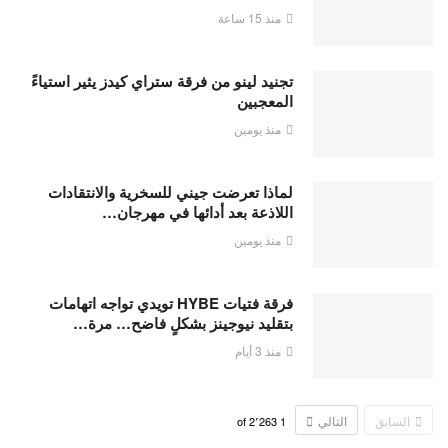
منذ 15 ساعة
تجنيد لينو من فرقة ستراي كيدز يثير استياءً
المعجبين
منذ يومين
لماذا تعرضت جيني للسخرية والانتقادات
اللاذعة بعد أدائها في مهرجان…
منذ يومين
فرقة فتيات HYBE تويدي تواجه اتهامات
بتقليد نيوجينز بشكلٍ فاضح… مرة…
منذ 3 أيام
السابق
التالي
2٬263
of
1