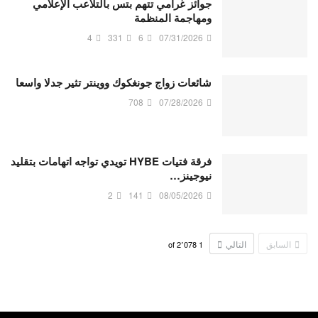
جوائز غرامي تتهم بتس بالتلاعب الإعلامي
ومهاجمة المنظمة
4
331
6
07/31/2026
شائعات زواج جونغكوك ووينتر تثير جدلا واسعا
708
07/28/2026
فرقة فتيات HYBE تويدي تواجه اتهامات بتقليد
نيوجينز…
2
141
08/05/2026
السابق
التالي
2٬078
of
1