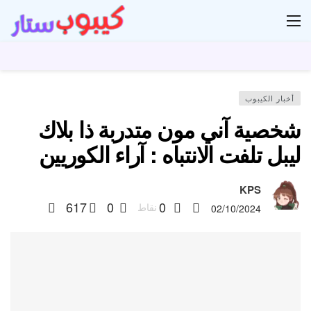
ار
أخبار الكيبوب
شخصية آني مون متدربة ذا بلاك
ليبل تلفت الانتباه : آراء الكوريين
KPS
617
0
0
نقاط
02/10/2024