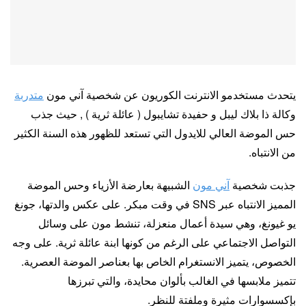
يتحدث مستخدمو الانترنت الكوريون عن شخصية آني مون
متدربة
وكالة ذا بلاك ليبل و حفيدة تشايبول ( عائلة ثرية ) , حيث جذب
حس الموضة العالي للايدول التي تستعد للظهور هذه السنة الكثير
من الانتباه.
جذبت شخصية
آني مون
الشبيهة بعارضة الأزياء وحس الموضة
المميز الانتباه عبر SNS في وقت مبكر. على عكس والدتها، جونغ
يو غيونغ، وهي سيدة أعمال منعزلة، تنشط مون على وسائل
التواصل الاجتماعي على الرغم من كونها ابنة عائلة ثرية. على وجه
الخصوص، يتميز الانستغرام الخاص بها بعناصر الموضة العصرية.
تتميز ملابسها في الغالب بألوان محايدة، والتي تبرزها
بإكسسوارات مثيرة وملفتة للنظر.