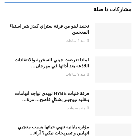
مشاركات ذا صلة
تجنيد لينو من فرقة ستراي كيدز يثير استياءً
المعجبين
منذ 4 ساعات
لماذا تعرضت جيني للسخرية والانتقادات
اللاذعة بعد أدائها في مهرجان…
منذ 9 ساعات
فرقة فتيات HYBE تويدي تواجه اتهامات
بتقليد نيوجينز بشكلٍ فاضح… مرة…
منذ يوم واحد
مؤثرة يابانية تنهي حياتها بسبب معجبي
انهايبن و تصريحات نيكي؟ آراء…