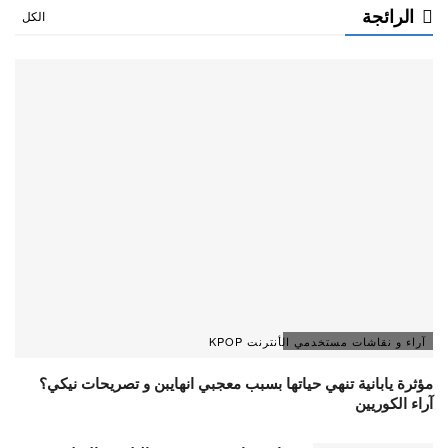
الرائجة
الكل
آراء و نقاشات مستخدمي الأنترنت KPOP
مؤثرة يابانية تنهي حياتها بسبب معجبي انهايبن و تصريحات نيكي؟
آراء الكوريين