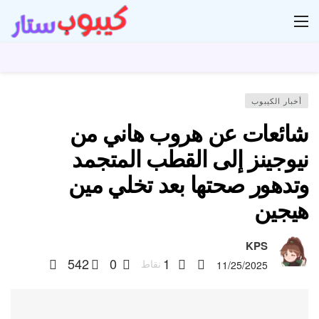
ار
أخبار الكيبوب
شائعات عن هروب هاني من
نيوجينز إلى القطب المتجمد
وتدهور صحتها بعد تخلي مين
هيجين
KPS
542
0
1
نقاط
11/25/2025