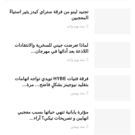
تجنيد لينو من فرقة ستراي كيدز يثير استياءً
المعجبين
منذ يوم واحد
لماذا تعرضت جيني للسخرية والانتقادات
اللاذعة بعد أدائها في مهرجان…
منذ يوم واحد
فرقة فتيات HYBE تويدي تواجه اتهامات
بتقليد نيوجينز بشكلٍ فاضح… مرة…
منذ يومين
مؤثرة يابانية تنهي حياتها بسبب معجبي
انهايبن و تصريحات نيكي؟ آراء…
منذ يومين