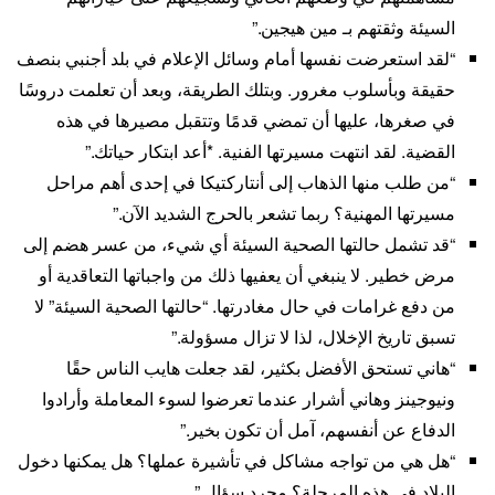
السيئة وثقتهم بـ مين هيجين.”
“لقد استعرضت نفسها أمام وسائل الإعلام في بلد أجنبي بنصف
حقيقة وبأسلوب مغرور. وبتلك الطريقة، وبعد أن تعلمت دروسًا
في صغرها، عليها أن تمضي قدمًا وتتقبل مصيرها في هذه
القضية. لقد انتهت مسيرتها الفنية. *أعد ابتكار حياتك.”
“من طلب منها الذهاب إلى أنتاركتيكا في إحدى أهم مراحل
مسيرتها المهنية؟ ربما تشعر بالحرج الشديد الآن.”
“قد تشمل حالتها الصحية السيئة أي شيء، من عسر هضم إلى
مرض خطير. لا ينبغي أن يعفيها ذلك من واجباتها التعاقدية أو
من دفع غرامات في حال مغادرتها. “حالتها الصحية السيئة” لا
تسبق تاريخ الإخلال، لذا لا تزال مسؤولة.”
“هاني تستحق الأفضل بكثير، لقد جعلت هايب الناس حقًا
ونيوجينز وهاني أشرار عندما تعرضوا لسوء المعاملة وأرادوا
الدفاع عن أنفسهم، آمل أن تكون بخير.”
“هل هي من تواجه مشاكل في تأشيرة عملها؟ هل يمكنها دخول
البلاد في هذه المرحلة؟ مجرد سؤال.”