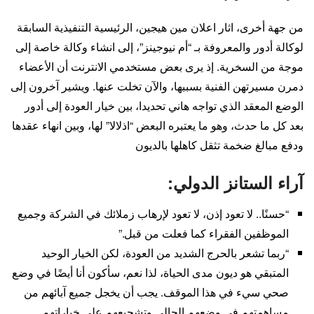
من جهة أخرى، اثار اعلان مين هيجين، الرئيسية التنفيذية السابقة
لوكالة أدور والمعروفة بـ “أم نيوجينز”، إلى انشاء وكالة خاصة إلى
موجة من السخرية. إذ يرى بعض مستخدمي الانترنت أن الأعضاء
دمرن مسيرتهن الفنية بسببها، والآن تخلت عنها. ويشير آخرون إلى
الوضع المعقد الذي تواجه هاني تحديدا، بين خيار العودة إلى أدور
بعد كل ما حدث، وهو ما يعتبره البعض “اذلالا” لها، وبين انهاء عقدها
ودفع مبالغ ضخمة تثقل كاهلها بالديون
آراء الستانز الدولي:
“حسنًا.. لا تعود إذن، لا تعود لإرهاب زملائك في الشركة وجميع
الموظفين الفقراء كما فعلت من قبل.”
“ربما تشعر بالحرج الشديد من العودة، لكن الخيار الوحيد
المتبقي هو ديون مدى الحياة، لذا نعم، سأكون أنا أيضًا في وضع
صحي سيء في هذا الموقف. يجب أن يخجل جميع آبائهم من
مساهمتهم في وضعهم الحالي وتشجيعهم على خياراتهم