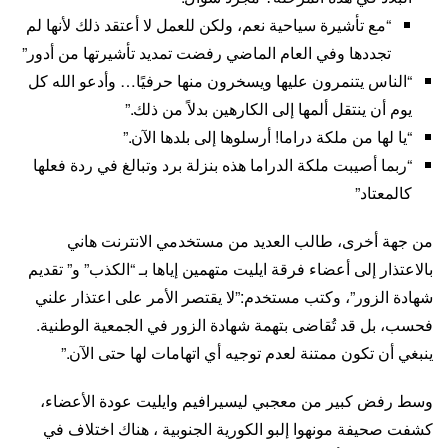
“مع تأشيرة سياحية نعم، ولكن للعمل لا أعتقد ذلك لأنها لم
تجددها وفي العام الماضي رفضت تمديد تأشيرتها من أدور”
“الناس يتنمرون عليها ويسخرون منها حرفيًا… وأدعو الله كل
يوم أن ينتقل ألمها إلى الكارهين بدلاً من ذلك.”
“يا لها من ملكة دراما! أرسلوها إلى بلدها الآن.”
“ربما أصيبت ملكة الدراما هذه بنزلة برد وتبالغ في ردة فعلها
كالمعتاد”
من جهة أخرى، طالب العديد من مستخدمي الانترنت هاني
بالاعتذار إلى أعضاء فرقة ايليت متهمين إياها بـ “الكذب” و” تقديم
شهادة الزور”، وكتب مستخدم:”لا يقتصر الأمر على اعتذار علني
فحسب، بل قد تُقاضى بتهمة شهادة الزور في الجمعية الوطنية.
ينبغي أن تكون ممتنة لعدم توجيه أي اتهامات لها حتى الآن.”
وسط رفض كبير من معجبي ليسيرافيم وايليت عودة الأعضاء،
كشفت صحيفة مونهوا إلبو الكورية الجنوبية ، هناك اختلاف في