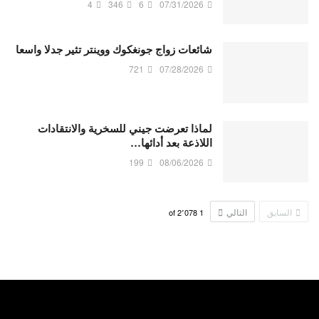
4
346
6
07/31/2026
شائعات زواج جونغكوك ووينتر تثير جدلا واسعا
721
07/28/2026
لماذا تعرضت جيني للسخرية والانتقادات
اللاذعة بعد أدائها…
199
08/06/2026
السابق
التالي
2٬078
of
1