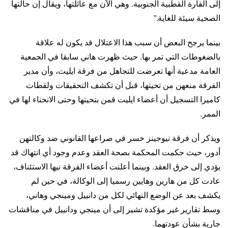
إلى القارة القطبية الجنوبية. وهي الآن مع عائلتها، ويقال إن حالتها
الصحية سيئة للغاية.”
بينما يرجح البعض أن سبب هذا الاعتلال قد يكون له علاقة
بالضغوطات التي تمر بها. حيث ظهرت هاني سابقا في الجمعية
العامة مدعية أنها تعرضت للتجاهل من فرقة ايليت، وأن مدير
الفرقة منعهن من تحيتها، قبل أن تكشف التحقيقات ولقطات
كاميرا التسجيل أن أعضاء ايليت قمن بتحيتها وحتى الانحناء لها في
الممر.
ويذكر أن فرقة نيوجينز خسر في صراعها القانوني ضد وكالتهن
أدور، حيث حكمت المحكمة بصحة العقد وعدم وجود أي انتهاك قد
يؤدي إلى خرق العقد. وبينما أعلنت أعضاء الفرقة نيها الاستئناف،
عادت كل من هارين وهايين رسميا إلى الوكالة، في حين لم
يكشف بعد عن الوضع النهائي لكل من دانييل ومينجي وهاني،
وسط تقارير غير مؤكدة تشير إلى أن مينجي ودانييل في مناقشات
جارية بشأن عودتهما.