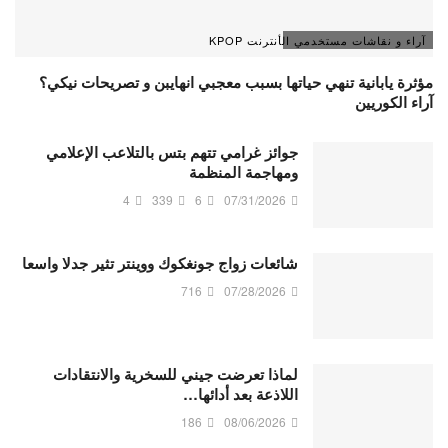
آراء و نقاشات مستخدمي الأنترنت KPOP
مؤثرة يابانية تنهي حياتها بسبب معجبي انهايبن و تصريحات نيكي؟
آراء الكوريين
جوائز غرامي تتهم بتس بالتلاعب الإعلامي
ومهاجمة المنظمة
4
339
6
07/31/2026
شائعات زواج جونغكوك ووينتر تثير جدلا واسعا
716
07/28/2026
لماذا تعرضت جيني للسخرية والانتقادات
اللاذعة بعد أدائها…
186
08/06/2026