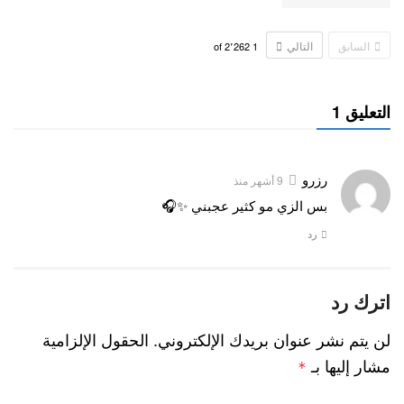
السابق
التالي
2٬262
of
1
التعليق 1
رزرو
9 أشهر منذ
بس الزي مو كثير عجبني ✨🎧
رد
اترك رد
لن يتم نشر عنوان بريدك الإلكتروني.
الحقول الإلزامية
مشار إليها بـ
*