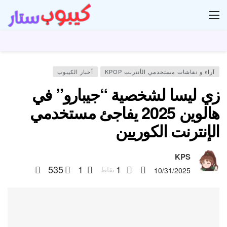
ار
آراء و نقاشات مستخدمي الأنترنت KPOP
أخبار الكيبوب
زي ليسا لشخصية “جيبارو” في
هالوين 2025 يفاجئ مستخدمي
الإنترنت الكوريين
KPS
535
1
1
نقاط
10/31/2025