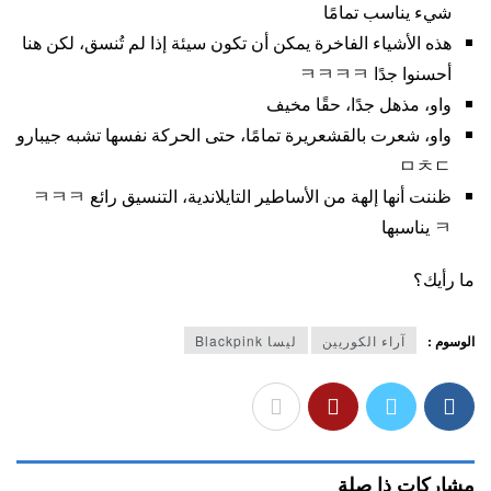
شيء يناسب تمامًا
هذه الأشياء الفاخرة يمكن أن تكون سيئة إذا لم تُنسق، لكن هنا
أحسنوا جدًا ㅋㅋㅋㅋ
واو، مذهل جدًا، حقًا مخيف
واو، شعرت بالقشعريرة تمامًا، حتى الحركة نفسها تشبه جيبارو
ㅁㅊㄷ
ظننت أنها إلهة من الأساطير التايلاندية، التنسيق رائع ㅋㅋㅋ
ㅋ يناسبها
ما رأيك؟
الوسوم :
آراء الكوريين
ليسا Blackpink
مشاركات ذا صلة