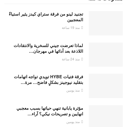
تجنيد لينو من فرقة ستراي كيدز يثير استياءً
المعجبين
منذ 19 ساعة
لماذا تعرضت جيني للسخرية والانتقادات
اللاذعة بعد أدائها في مهرجان…
منذ 24 ساعة
فرقة فتيات HYBE تويدي تواجه اتهامات
بتقليد نيوجينز بشكلٍ فاضح… مرة…
منذ يومين
مؤثرة يابانية تنهي حياتها بسبب معجبي
انهايبن و تصريحات نيكي؟ آراء…
منذ يومين