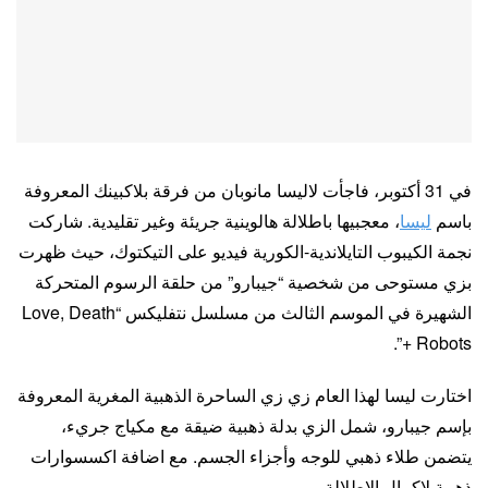
في 31 أكتوبر، فاجأت لاليسا مانوبان من فرقة بلاكبينك المعروفة
باسم
ليسا
، معجبيها باطلالة هالوينية جريئة وغير تقليدية. شاركت
نجمة الكيبوب التايلاندية-الكورية فيديو على التيكتوك، حيث ظهرت
بزي مستوحى من شخصية “جيبارو” من حلقة الرسوم المتحركة
الشهيرة في الموسم الثالث من مسلسل نتفليكس “Love, Death
+ Robots”.
اختارت ليسا لهذا العام زي زي الساحرة الذهبية المغرية المعروفة
بإسم جيبارو، شمل الزي بدلة ذهبية ضيقة مع مكياج جريء،
يتضمن طلاء ذهبي للوجه وأجزاء الجسم. مع اضافة اكسسوارات
ذهبية لاكمال الاطلالة.