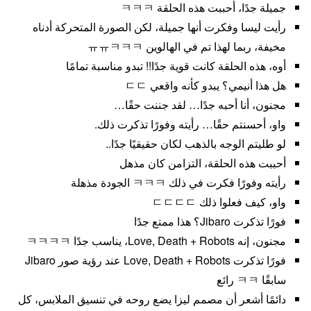
جميلة جدًا، أحببت هذه الحلقة ㅋㅋㅋ
رأيت ليسا وفكرت أنها جميلة، لكن الصورة المتحركة أدناه
مخيفة، ربما لهذا تم في الهالوين ㅠㅠㅋㅋㅋ
أوه، هذه الحلقة كانت قوية جدًا!! تبدو مناسبة تمامًا
هل هذا أنيمي؟ يبدو كأنه واقعي ㄷㄷ
مجنون، أنا أحبه جدًا… لقد جننت حقًا…
واو، أحسنتم حقًا… رأيته وفورًا تذكرت ذلك.
لو طليتم الوجه بالذهب لكان حقيقيًا جدًا..
أحببت هذه الحلقة، التزامن كان مذهل
رأيته وفورًا فكرت في ذلك ㅋㅋㅋ الجودة مذهلة
واو، كيف فعلوا ذلك ㄷㄷㄷㄷ
فورًا تذكرت Jibaro؟ هذا ممتع جدًا
مجنون، إنه Love, Death + Robots، يناسب جدًا ㅋㅋㅋㅋ
فورًا تذكرت Love, Death + Robots عند رؤية صور Jibaro
سابقًا ㅋㅋ رائع
دائمًا أشعر أن مصمم ليزا يضع روحه في تنسيق الملابس، كل