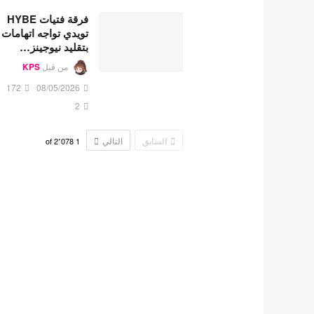
فرقة فتيات HYBE
تويدي تواجه اتهامات
بتقليد نيوجينز…
من قبل
KPS
172
08/05/2026
2
السابق
التالي
2٬078
of
1