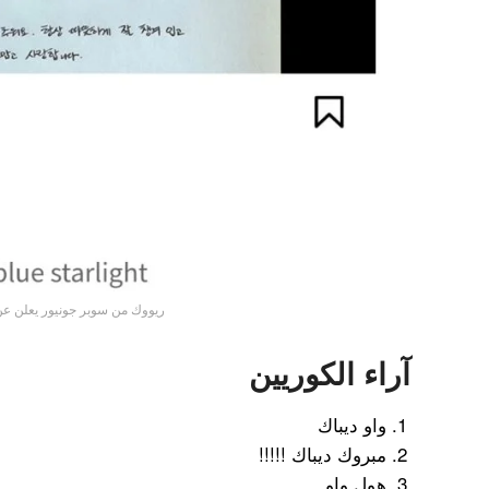
ريووك من سوبر جونيور يعلن عن
آراء الكوريين
واو ديباك
مبروك ديباك !!!!!
هول واو