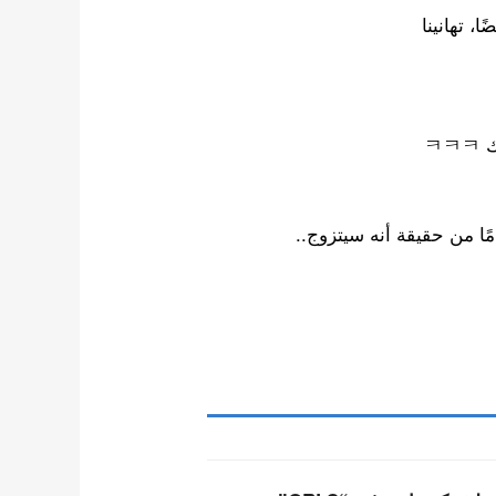
، تهانينا
ㅋ