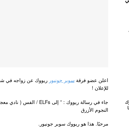
ي
اعلن عضو فرقة
سوبر جونيور
ريووك عن زواجه في شهر 
للإعلان !
جاء في رسالة ريووك : ” إلى Fs
ك
ا
النجوم الأزرق
مرحبًا. هذا هو ريووك سوبر جونيور.