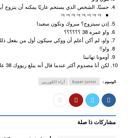
حسنًا، الشخص الذي يستحم عاريًا يمكنه أن يتزوج أيضًا
ㅋㅋㅋㅋㅋㅋㅋㅋ
إذن سيتزوج؟ مبروك وتكون سعيدا
واو عمره 38 ؟؟؟؟؟؟
واو، لم أكن أعلم أن ووكي سيكون أول من يفعل ذلك ㅋㅋ
واو!!
أومونا تهانينا
لكن أنا مصدوم أكثر عندما قال أنه يبلغ ريووك 38 عامًا من حقيقة أنه سيتزوج..
الوسوم :
Super junior
آراء الكوريين
مشاركات ذا صلة