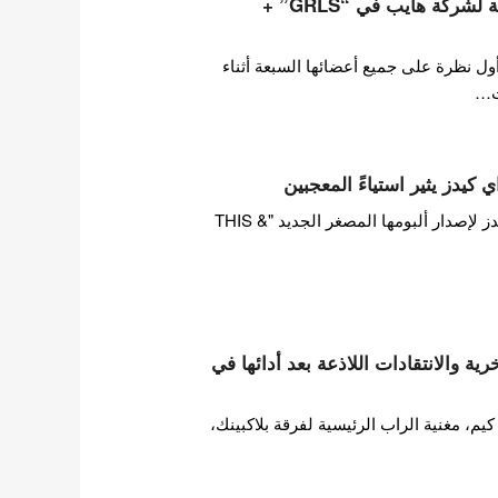
أعضاء فرقة تويدي التابعة لشركة هايب في “GRLS” +
ول نظرة على جميع أعضائها السبعة أثناء
ت…
 كيدز يثير استياءً المعجبين
بينما تستعد فرقة ستراي كيدز لإصدار ألبومها المصغر الجديد "THIS &
ة والانتقادات اللاذعة بعد أدائها في
 مغنية الراب الرئيسية لفرقة بلاكبينك،