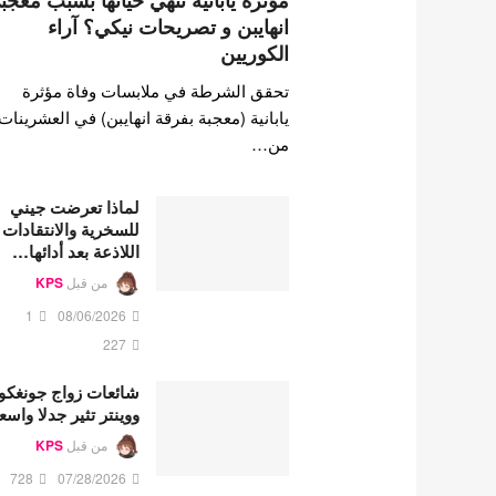
مؤثرة يابانية تنهي حياتها بسبب معجب
انهايبن و تصريحات نيكي؟ آراء
الكوريين
تحقق الشرطة في ملابسات وفاة مؤثرة
يابانية (معجبة بفرقة انهايبن) في العشرينات
من…
لماذا تعرضت جيني
للسخرية والانتقادات
اللاذعة بعد أدائها…
من قبل
KPS
1
08/06/2026
227
شائعات زواج جونغكو
ووينتر تثير جدلا واسع
من قبل
KPS
728
07/28/2026