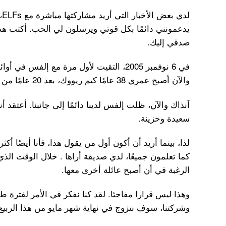
لد
يدعمونني دائمًا بكل قوتي ويرسلون لي الحب. أكتب هذ
صدقي إليك.
والآن أصبح عمري 38 عامًا كيم ريووك، بعد 20 عامًا من ظهوري لأول مرة.
آنذاك والآن، ظلت إلفس لدينا دائمًا إلى جانبنا. أعتقد أنن
سعيدة وحزينة.
لذا، بينما أريد أن أكون أول من يقول هذا، فأنا أيضًا أكثر
كما تعلمون جميعًا، لدي صديقة أراها . خلال الوقت الذي
الرغبة في أن أصبح عائلة أخرى معها.
وهذا ليس قرارا مفاجئا. لقد كنا نفكر في الأمر لفترة ط
وشركتنا، سوف نتزوج في نهاية شهر مايو من هذا الربيع