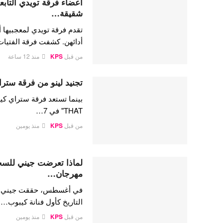
شقيقة…
تقدم فرقة تويدي لمعجبيها أ
أدائهن. كشفت فرقة الفتيا
من قبل
KPS
منذ 12 ساعة
تجنيد لينو من فرقة ستراي
THAT" في 7…
من قبل
KPS
منذ يومين
لماذا تعرضت جيني للسخري
مهرجان…
في أغسطس، حققت جيني كيم،
التاريخ كأول فنانة كيبوب…
من قبل
KPS
منذ يومين