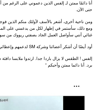
أنا دائمًا ممتن لـ إلفس الذين دعموني على الرغم من أن 
حتى الآن.
ومن ناحية أخرى، أشعر بالأسف لأولئك منكم الذين فوجئو
ومع ذلك، سأستمر في إظهار لكل من يدعمني على المسر
غنائي أنني سأواصل العمل الجاد بصفتي ريووك من سوبر
أود أيضًا أن أشكر أعضائنا وشركة SM لدعمهم وإعطائي القوة في قراري.
إلفس ! الطقس لا يزال باردا جدا. ارتدوا ملابسا دافئة د
برد. أنا دائما ممتن وأحبكم ”