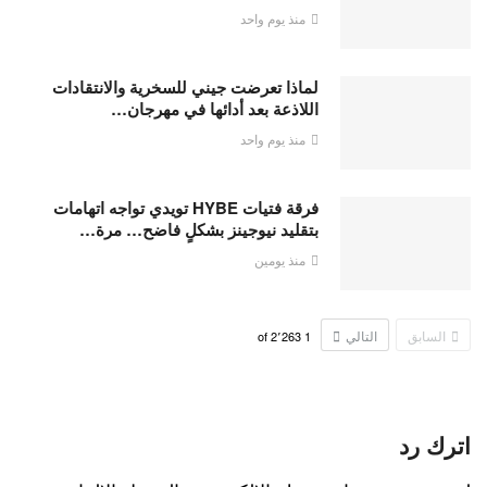
منذ يوم واحد
لماذا تعرضت جيني للسخرية والانتقادات
اللاذعة بعد أدائها في مهرجان…
منذ يوم واحد
فرقة فتيات HYBE تويدي تواجه اتهامات
بتقليد نيوجينز بشكلٍ فاضح… مرة…
منذ يومين
السابق
التالي
2٬263
of
1
اترك رد