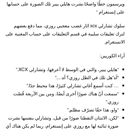
ويرسمون خطًا واضحًا.نشرت هايلي بيبر تلك الصورة على حسابها
على إنستغرام “
سلوك تشارلي xcx اثار غضب معجبي روزي، مما دفع بعضهم
لترك تعليقات سلبية في قسم التعليقات على حساب المغنية على
الانستغرام.
آراء الكوريين:
“هايلي بيبر، والتي في الوسط لا أعرفها، وتشارلي XCX.”
“آه”هل تلك في الظل روزي؟ آه….”
… كنت أسمع أغاني تشارلي كثيرًا، هذا محبط جدًا.”
“سمعت أنّ هناك صورًا أخرى أيضًا، ومن بين الأربعة قُصّت
روزي.”
“واو، هذا حقًا تصرّف مظلم.”
“لكن، الاثنتان التقطتا صورًا من قبل، وتشارلي بنفسها نشرت
صورة ثنائية لها مع روزي على إنستغرام، ربما لم يكن هناك أي