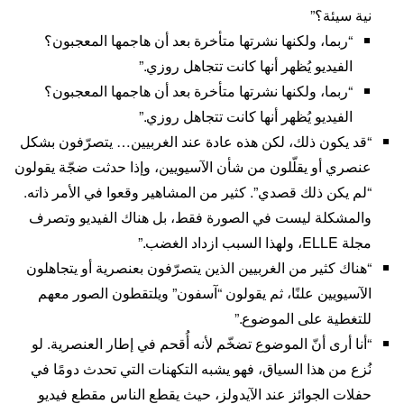
نية سيئة؟”
“ربما، ولكنها نشرتها متأخرة بعد أن هاجمها المعجبون؟
الفيديو يُظهر أنها كانت تتجاهل روزي.”
“ربما، ولكنها نشرتها متأخرة بعد أن هاجمها المعجبون؟
الفيديو يُظهر أنها كانت تتجاهل روزي.”
“قد يكون ذلك، لكن هذه عادة عند الغربيين… يتصرّفون بشكل
عنصري أو يقلّلون من شأن الآسيويين، وإذا حدثت ضجّة يقولون
“لم يكن ذلك قصدي”. كثير من المشاهير وقعوا في الأمر ذاته.
والمشكلة ليست في الصورة فقط، بل هناك الفيديو وتصرف
مجلة ELLE، ولهذا السبب ازداد الغضب.”
“هناك كثير من الغربيين الذين يتصرّفون بعنصرية أو يتجاهلون
الآسيويين علنًا، ثم يقولون “آسفون” ويلتقطون الصور معهم
للتغطية على الموضوع.”
“أنا أرى أنّ الموضوع تضخّم لأنه أُقحم في إطار العنصرية. لو
نُزع من هذا السياق، فهو يشبه التكهنات التي تحدث دومًا في
حفلات الجوائز عند الآيدولز، حيث يقطع الناس مقطع فيديو