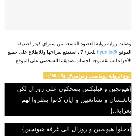
وصلت رواية رواية العضوة التاسعة من ستراي كيدز لصديقة
الموقع
@hyunlix
للجزء 7 ، استمتع بقراءتها وللاطلاع على جميع
الأجزاء السابقة توجه لحساب صديقتنا الشخصي على الموقع .
نوع الرواية رومانسي و درامي༄˖°.🪐.ೃ࿔*:･
{هيونجين و فيليكس يضحكون على روزال لكن
بانغتشان و تشانغبين و ايان كانوا ينظروا لهم
بغرابة..}
{دخلوا هيونجين و روزال الى غرفة هيونجين}