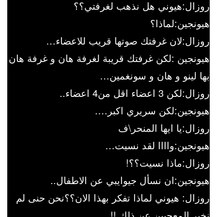
روزال:هيوني هل نذهب لغرفتي؟؟
هيونجين:لماذا؟
روزال:لان غرفتك صوتها قريب للاعضاء…
هيونجين :لكن غرفتك قريبة لغرفة هان و غرفة هان
بها لينو و هان و سونغمين…
روزال:لكن 3 اعضاء اقل من4 اعضاء..
هيونجين:لكن سريري اكبر….
روزال:يا ايها المنحر\ف
هيونجين:واااا لقد نسيت…
روزال:ماذا نسيت؟؟!
هيونجين:ان نسأل جيوايبي عن الاطفال..
روزال: هيوني لماذا تفكر بهذا الان؟؟نحن حنى لم
نخبر المعجبين عن ذلك !!