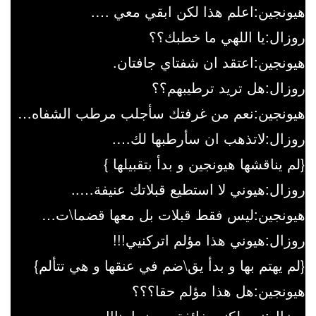
هيونجين:اعلم هذا لكن ابقي معي ….
روزال:يا اللهي ما خطبك؟؟
هيونجين:اعتقد ان شفتاي جافتان.
روزال:هل تريد ترطيبهم؟؟
هيونجين:نعم من غرفتك سأجلب مرطب الشفاه…
روزال:لاتذهب ان سأرطبها لك….
{لم يناقشها هيونجين و بدأ بتقبيلها }
روزال:هيوني لا استطيع قبلاتك عنيفة…..
هيونجين:ليس فقط قبلات بل معها قضما\ت…
روزال:هيوني هذا مؤلم اتركنيي!!!
{لم يهتم بها و بدأ يق\ضم في عنقها و هي تتألم}
هيونجين:هل هذا مؤلم حقا؟؟؟
روزال:نعم لكني خائفة من زواجنا!!