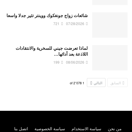
شائعات زواج جونغكوك ووينتر تثير جدلا واسعا
721
07/28/2026
لماذا تعرضت جيني للسخرية والانتقادات
اللاذعة بعد أدائها…
199
08/06/2026
السابق
التالي
2٬078
of
1
من نحن
سياسة الاستخدام
سياسة الخصوصية
اتصل بنا