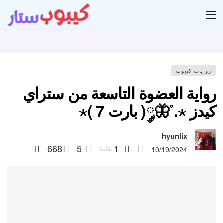
ار
روايات كيبوب
رواية العضوة التاسعة من ستراي
كيدز ⋆.˚🦋༘( بارت 7 )⋆
hyunlix
668
5
1
نقاط
10/19/2024