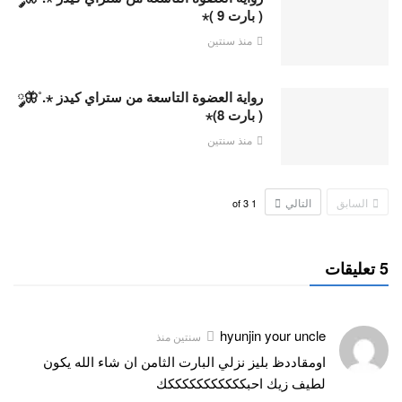
( بارت 9 )⋆
منذ سنتين
رواية العضوة التاسعة من ستراي كيدز ⋆.˚🦋༘
( بارت 8)⋆
منذ سنتين
السابق
التالي
3
of
1
5 تعليقات
hyunjin your uncle
سنتين منذ
اومقاددظ بليز نزلي البارت الثامن ان شاء الله يكون
لطيف زيك احبكككككككككككك