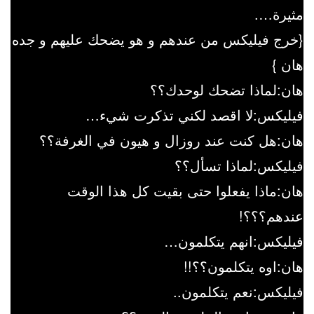
مثيرة….
{خرج فيليكس من عندهم و هو يضحك عليهم و جده
هان }
هان:لماذا تضحك لوحدك؟؟
فيليكس:لا اقصد لكني تذكرت شيء…
هان:هل كنت عند روزال و هيون في الغرفة؟؟
فيليكس:لماذا تسأل؟؟
هان:ماذا يفعلوا حتى بقيت كل هذا الوقت
عندهم؟؟؟!
فيليكس:انهم يتكلمون…
هان:اوه يتكلمون؟؟!!
فيليكس:نعم يتكلمون..