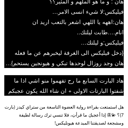
هان : و ما هو الملهم و المثير؟؟
فيليكس:لا شيء انسى الامر…
هان:اههه يا اللهي اشعر بالتعب اريد ان
انام….طابت ليلتك..
فيليكس:و ليلتك…
{دخل فيليكس الى الغرفة ليخبرهم عن ما فعله
هان وجد روزال لوحدها تبكي و هيونجين يستحم}…
هاد البارت السابع ما رح تفهموا منو اشي اذا ما
شفتوا البارتات الاولى + ان شاء الله يكون عجبكم
هل استمتعت بقراءة رواية العضوة التاسعة من ستراي كيدز (بارت
7)؟ 💫🦋 إذا أعجبكِ ما قرأتِ، فلا تنسي ترك رسالة لطيفة
ومشجعة لصديقتنا المبدعة هيونليكس!