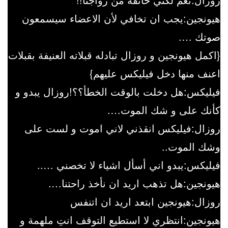
هيونجين:يجب ان تخافي لأن الاعضاء سيسمعون
صوتك ….
{اكمل هيونجين و روزال تبادله قبلاته العنيفة بقبلات
اعنف منها دخل فيليكس عليهم}
فيليكس:هل دخلت بالوقت الخطأ؟؟!روزال يبدو و
كأنك على و شك الموت….
روزال:فيليكس انقذني لاني اموت و لست على
وشك الموت..
فيليكس:يبدو اني أسأل اشياء لا تخصني …..
هيونجين:هل تذهب اريد ان نأخذ راحتنا….
روزال:هيونجين ابتعد اريد ان اتنفس
هيونجين:انتظري لا استطيع التوقف انتِ ملهمة و