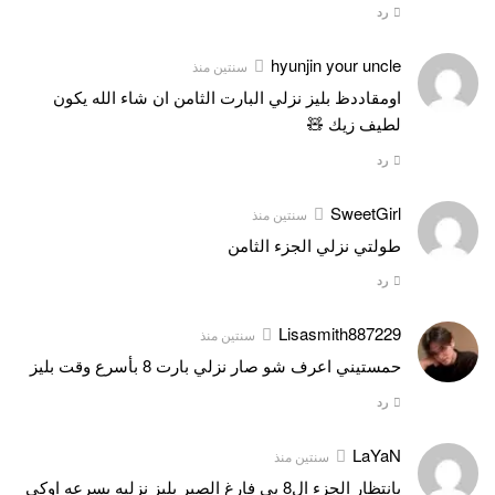
رد
hyunjin your uncle
سنتين منذ
اومقاددظ بليز نزلي البارت الثامن ان شاء الله يكون
لطيف زيك 🧸
رد
SweetGirl
سنتين منذ
طولتي نزلي الجزء الثامن
رد
Lisasmith887229
سنتين منذ
حمستيني اعرف شو صار نزلي بارت 8 بأسرع وقت بليز
رد
LaYaN
سنتين منذ
بانتظار الجزء ال8 بي فارغ الصبر بليز نزليه بسرعه اوكي