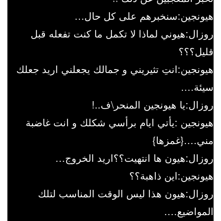
هيونجين:سنخبرهم على كل حال…
روزال:هيوني لماذا لا تكمل ما كنت تفعله قبل
قليل؟؟؟
هيونجين:انتِ تثيريني و جمالك يجعلني اريد جعلك
سيئة….
روزال:يا هيونجين المنحر\ف..!
هيونجين :يأتي ايام برأسي شكلك و انت غاضبة
مني….{غمزها}
روزال:هيون ها انتهيت؟؟اريد الخروج…
هيونجين:اين ذاهبة؟؟
روزال:هيون هذا ليس الوقت المناسب لتلك
المواضيع….