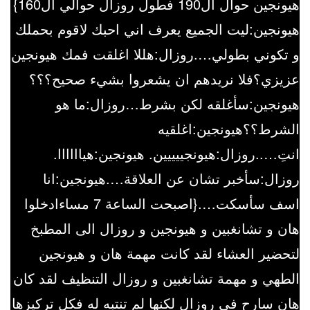
هيونجين حوال ال190 فطول روزال حوالي ال160}
هيونجين:ليت الجميع يعرف اني احبك لاقوم بحملك
و تكوني بطولي….روزال:هللا اغلقت فمك هيونجين
عزيزي؟فلا نريدهم ان يشعروا بشيء صحيح؟؟؟
هيونجين:سأغلقه لكن بشرط…روزال:ما هو
الشرط؟؟هيونجين:اغلقيه
انتِ…..روزال:هيونجييييين. هيونجين:هياااااا.
روزال:سأخبر تشان عن العلاقة….هيونجين:انا
اسف سأسكت….{اصبحت الساعة 7 مساءادخلوا
هان و تشانغبين و هيونجين و روزال الى المطبخ
لتحضير العشاء لقد كانت مهمة هان و هيونجين
الطهي و مهمة تشانغبين و روزال التنظيف لقد كان
هان سارح في روزال لكنها لم تنتبه له فكل تركيزها