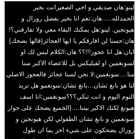
لينو:هان صديقي و اخي الصغيرانت بخير
الحمدلله…..هان:نعم انا بخير بفضل روزال و
هيونجين. لينو:هل يمكنك البقاء معي ولا تفارقني؟!
هان:حسنا لن افارقكم يا ايها العجائز{قالها بضحك}
ايان:هل انا عجوز!!!؟؟ هان:الكلام ليس لك او
لسونغمين او لفيليكس بل للاعضاء الاكبر سنا
منا….سونغمين:لا نحن لسنا عجائز فالعجوز الاصلي
لنا هو بانغ تشان…بانغ تشان:سونغمو هل تريد
النوم اليوم و انت تبكي؟؟؟سونغمين:انا اسف
هيونغ لكنك الاكبر بيننا….{الجميع يضحك على حوار
سونغمين و بانغ تشان الطفولي لكن هيونجين و
روزال يضحكون على شيء اخر بما ان طول