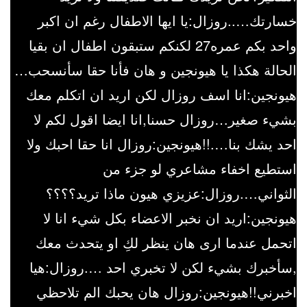
خسارتك…..روزال:يا ايها الاطفال رغم ان اكبر
واحد بكم عمره27 لكنكم ستبقون اطفال ان بقيا
الحالة هكذا يا هيونجين و هان فأنا حقا سأنسحب…
هيونجين:انا اسف روزال لكن اريد ان اتكلم معك
بشيء صغير…روزال حسنا,انا ايضا اقول لكم لا
احد يشك بنا….!!هيونجين:روزال انا حقا احبك ولا
استطيع اخفاء مشاعري لو جزء من
الثواني….روزال:عزيزي هيون ماذا تريد؟؟؟؟
هيونجين:اريد ان نخبر الاعضاء بكل شيء انا لا
اتحمل عندما ارى هان ينظر لكِ او يتحدث معك
,سأخبرك بشيء لكن لا تخبري احد ….روزال:هيا
اخبرني!!هيونجين:روزال هان يحبك الم تلاحظي