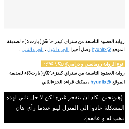
رواية العضوة التاسعة من ستراي كيدز ⋆.˚🦋༘( بارت3 )⋆ لصديقة
الموقع
@hyunlix
وصل أخيرا.
الجزء الاول
،
الجزء الثاني
.
نوع الرواية رومانسي و درامي༄˖°.🪐.ೃ࿔*:･
رواية العضوة التاسعة من ستراي كيدز⋆.˚🦋༘( بارت3)⋆ لصديقة
الموقع
@hyunlix
، يمكنك قراءة الجزءالثاني
{هيونجين يكاد ان ينفجر غيره لكن لا حل ثاني لهذه
المشكلة عادوا الى المنزل لينو عندما رأى هان
ذهب له و عانقه}.