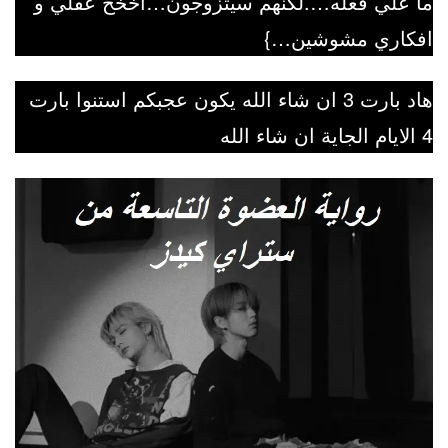
ما علي فعله….لكنهم سيتزوجون…اخخخ عقلي و
افكاري مشوشين…}
هاد بارت 3 ان شاء الله يكون عجبكم استنوا بارت
4 الايام الجاية ان شاء الله