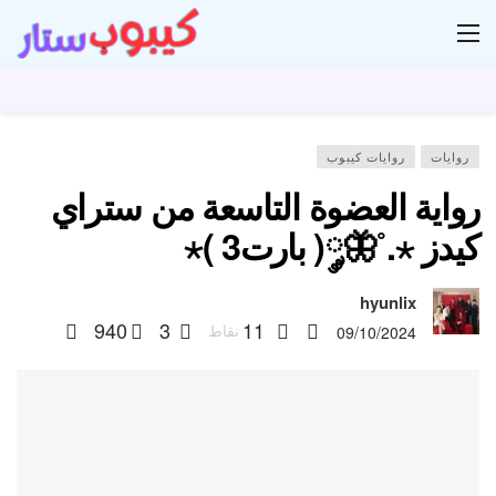
ار
روايات
روايات كيبوب
رواية العضوة التاسعة من ستراي
كيدز ⋆.˚🦋༘( بارت3 )⋆
hyunlix
940
3
11
نقاط
09/10/2024