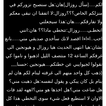
لكم….{سأل روزال}هان:هل سنصبح نزوركم في
منزلكم الخاص؟؟؟روزال:لا اتفقنا ان نبقى معكم
ولا نفارقكم….هان:هذا سيجعلني
اتخطـى…..روزال:تتخطى ماذا؟؟ هان:انني
احب..اءاءا اقصد لانك سأخدي صديقي مني…..بانغ
تشان:هيا انتهى الحديث هيا روزال و هيونجين الى
غرفكم الساعة 12 منتصف الليل اذهبوا و ناموا كي
تقولوا لجيوايبي عن خطتكم…هيونجين :حسنا,,,,
{ذهب كل واحد منهم الى غرفته لينام لكم هان لم
ينام بل كان يبكي و يقول لنفسه:هل ذهبت مني؟
هل ضاعت مني؟هل اخذها هو مني؟اههه لقد فات
الاوان لا استطيع فعل شيء سوى التخطي هذا كل