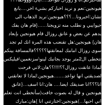
هيونجين:نعم و نريد اخباركم بشيء اخر….بانغ
تشان:اخبرونا…؟؟؟هيونجين:نريد الذهاب الى
جيوايبي و نطلب منه تزويجنا……{قام هان بفك
يدهم عن بعض و عانق روزال قام هيونجين بإبعاد
هان} هيونجين:هل تقنعنب هذه المرة انك لم تجد
سوى روزال امامك لمعانقتها؟؟؟؟؟فالمسافة بينكم
تتخطى ال2متر يوجد بجانبك لينو\سزنغمين\فيليكس
لماذا عانقت روزال؟؟!!!!؟؟هان:لاني فرحت
لصديقتي انها تواعد…….هيونجين:لماذا لا تعانقني
انا؟؟؟انا صديقك ايضا…. هان:انا اسف…{عانق
هيونجين و قال له بصوت خافت(سأتخطى انت تعلم
اني احبها…)هيونجين:اختارتني انا }هان:مبارك