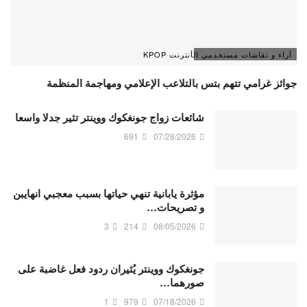
آراء و نقاشات مستخدمي الأنترنت KPOP
جوائز غرامي تتهم بتس بالتلاعب الإعلامي ومهاجمة المنظمة
شائعات زواج جونغكوك ووينتر تثير جدلا واسعا
691
07/28/2026
مؤثرة يابانية تنهي حياتها بسبب معجبي انهايبن
و تصريحات…
3
214
08/05/2026
جونغكوك ووينتر يُثيران ردود فعل غاضبة على
صورهما…
1
979
07/18/2026