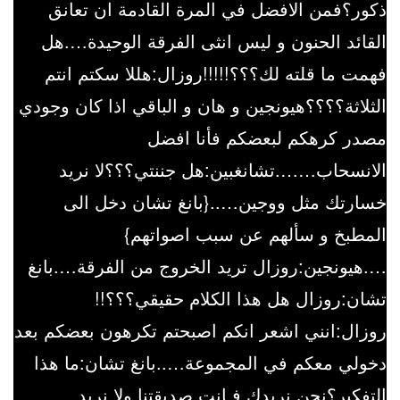
ذكور؟فمن الافضل في المرة القادمة ان تعانق
القائد الحنون و ليس انثى الفرقة الوحيدة….هل
فهمت ما قلته لك؟؟؟!!!!!روزال:هللا سكتم انتم
الثلاثة؟؟؟؟هيونجين و هان و الباقي اذا كان وجودي
مصدر كرهكم لبعضكم فأنا افضل
الانسحاب…….تشانغبين:هل جننتي؟؟؟لا نريد
خسارتك مثل ووجين…..{بانغ تشان دخل الى
المطبخ و سألهم عن سبب اصواتهم}
….هيونجين:روزال تريد الخروج من الفرقة….بانغ
تشان:روزال هل هذا الكلام حقيقي؟؟؟!!
روزال:انني اشعر انكم اصبحتم تكرهون بعضكم بعد
دخولي معكم في المجموعة…..بانغ تشان:ما هذا
التفكير؟نحن نريدك فـانت صديقتنا ولا نريد