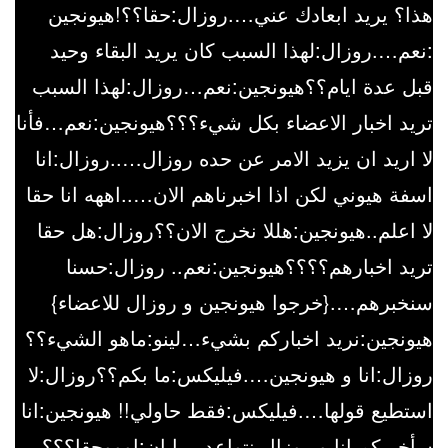
هذا؟ يريد ابعادك عني….روزال:حقا؟؟!هيونجين
:نعم….روزال:لهذا السبب كان يريد البقاء وحيد
قبل عدة ايام؟؟هيونجين:نعم…روزال:لهذا السبب
تريد اخبار الاعضاء بكل شيء؟؟؟هيونجين:نعم…فأنا
لا اريد ان يزيد الامر عن حده روزال…..روزال:انا
اسفة هيوني لكن اذا اخبرناهم الان…..اههه انا حقا
لا اعلم..هيونجين:هللا نخرج الان؟؟روزال:هل حقا
تريد اخبارهم؟؟؟؟هيونجين:نعم.. روزال:حسنا
سنخبرهم….{خرجوا هيونجين و روزال للاعضاء}
هيونجين:نريد اخباركم بشيء…لينو:ماهو الشيء؟؟
روزال:انا و هيونجين….فيليكس:ما بكم؟؟روزال:لا
استطيع قولها….فيليكس:فقط حاولي!! هيونجين:انا
سأخبركم,انا و روزال نتواعد….ايان:اوووحقا؟؟؟