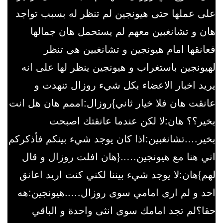
على عملها حتى هيونجين لم تنظر له بسبب تواجد
هان و تشانغبين معهم لم يستحمل هان جمالها
فعانقها امام هيونجين و تشانغبين هي تنظر
لهيونجين باستغراب و هيونجين ينظر لها على انه
يريد اخبار الاعضاء بكل شيء روزال تنهدت و
عانقت هان فلا خيار ثاني}روزال:اممم هان هل انت
بخير؟؟ هان:لا لكن عندما عانقتك اصبحت
بخير….تشانغبين:اذا كان يوجد شيء بينكم فأذكركم
اني هنا مع هيونجين…..{هان افلت روزال و قال
لهم}هان:لا يوجد شيء بيننا لكني كنت اريد اعانق
احد و لم ارى امامي سوى روزال…..هيونجين:هه
حقا؟لم تجد امامك سوى انثى واحدة و الباقي