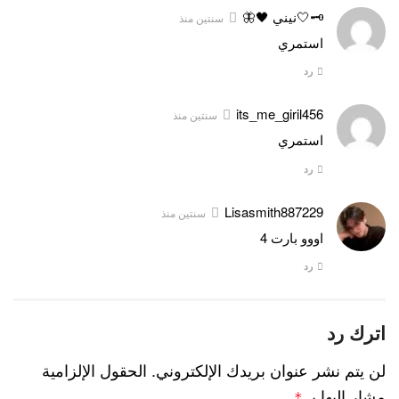
🗝️🤍نيني 🖤🦋
سنتين منذ
استمري
رد
its_me_giril456
سنتين منذ
استمري
رد
Lisasmith887229
سنتين منذ
اووو بارت 4
رد
اترك رد
لن يتم نشر عنوان بريدك الإلكتروني.
الحقول الإلزامية
مشار إليها بـ
*