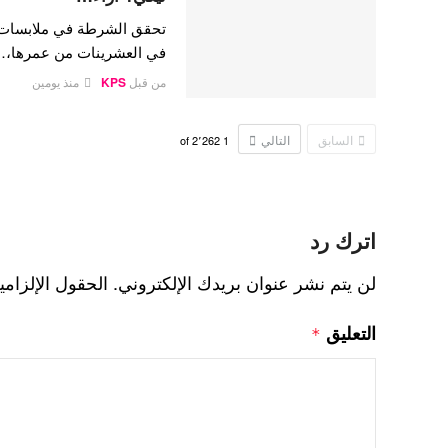
تحقق الشرطة في ملابسات وفا
في العشرينات من عمرها،
من قبل
KPS
منذ يومين
السابق
التالي
2٬262
of
1
اترك رد
لن يتم نشر عنوان بريدك الإلكتروني.
الحقول الإلزامي
التعليق
*