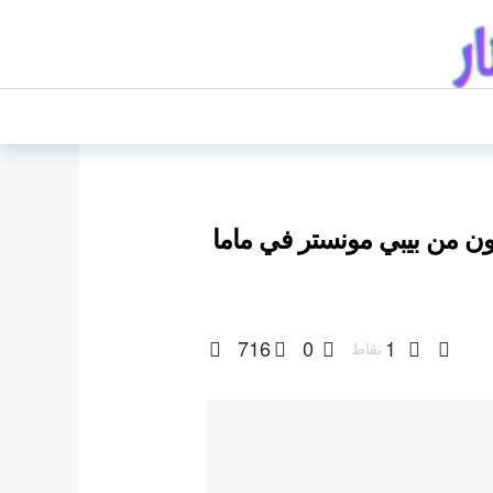
 من بيبي مونستر في ماما
716
0
1
نقاط