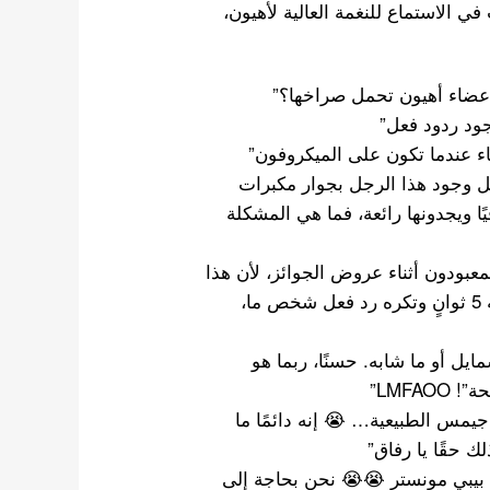
 الاستماع للنغمة العالية لأهيون،
عضاء أهيون تحمل صراخها؟”
ود ردود فعل”
ء عندما تكون على الميكروفون”
ثل وجود هذا الرجل بجوار مكبرات
 ويجدونها رائعة، فما هي المشكلة
لمعبودون أثناء عروض الجوائز، لأن هذا
بسبب أشياء مثل هذه – كيف تأخذ مقطع فيديو مدته 5 ثوانٍ وتكره رد فعل شخص ما،
ايل أو ما شابه. حسنًا، ربما هو
LMFA”
جيمس الطبيعية… 😭 إنه دائمًا ما
ك حقًا يا رفاق”
بيبي مونستر 😭😭 نحن بحاجة إلى