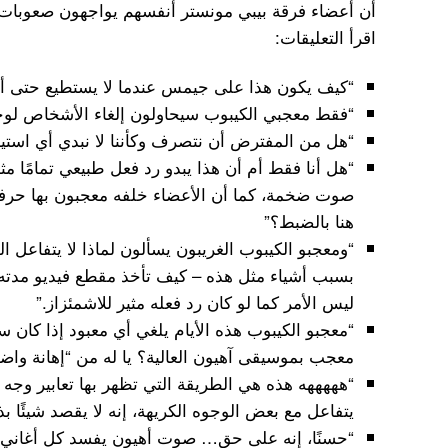
أن أعضاء فرقة بيبي مونستر أنفسهم يواجهون صعوبات في
اقرأ التعليقات:
“كيف يكون هذا على جيمس عندما لا يستطيع حتى أ
“فقط معجبي الكيبوب سيحاولون إلغاء الأشخاص لوج
“هل من المفترض أن نتصرف وكأننا لا نبدي أي استيا
“هل أنا فقط أم أن هذا يبدو رد فعل طبيعي تمامًا م
صوت ضخمة، كما أن الأعضاء خلفه معجبون بها حرفيًا
هنا بالضبط؟”
“ومعجبو الكيبوب الغريبون يسألون لماذا لا يتفاعل ا
ليس الأمر كما لو كان رد فعله مثير للاشمئزاز.”
“معجبو الكيبوب هذه الأيام يلغي أي معبود إذا كان سم
معجب بموسيقى آهيون العالية؟ يا له من “إهانة واضحة”! OO
“هههههه هذه هي الطريقة التي تظهر بها تعابير وجه 
يتفاعل مع بعض الوجوه الكريهة، إنه لا يقصد شيئًا بذل
“حسنًا، إنه على حق… صوت أهيون يفسد كل أغاني 