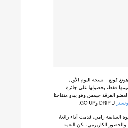
ر، أقيم حفل توزيع جوائز الماما 2025 في هونغ كونغ – نسخة اليوم الأول –
وز لها بعد 5 أشهر من ترسيمها فقط، بحصولها على جائزة
لعضو الفرقة جيمس وهو يبدو متفاجئا
ونستر
لـ DRIP وGO UP.
 السابقة رامي، قدمت أداء رائعا،
الحضور الكاريزمي، لكن النغمة