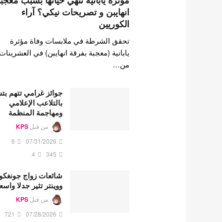
مؤثرة يابانية تنهي حياتها بسبب معجب
انهايبن و تصريحات نيكي؟ آراء
الكوريين
تحقق الشرطة في ملابسات وفاة مؤثرة
يابانية (معجبة بفرقة انهايبن) في العشرينات
من…
جوائز غرامي تتهم ب
بالتلاعب الإعلامي
ومهاجمة المنظمة
من قبل
KPS
6
07/31/2026
4
345
شائعات زواج جونغكو
ووينتر تثير جدلا واسع
من قبل
KPS
721
07/28/2026