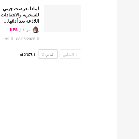
لماذا تعرضت جيني
للسخرية والانتقادات
اللاذعة بعد أدائها…
من قبل
KPS
199
08/06/2026
السابق
التالي
2٬078
of
1