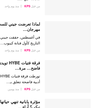
من قبل
KPS
منذ يوم واحد
لماذا تعرضت جيني للسخري
مهرجان…
في أغسطس، حققت جيني كيم،
التاريخ كأول فنانة كيبوب…
من قبل
KPS
منذ يوم واحد
فرقة فتي
فاضح… مرة…
ت
أدبية فاضحة تتعلق بـ…
من قبل
KPS
منذ يومين
مؤثرة يابانية تنهي حيات
نيكي؟ آراء…