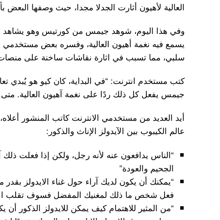
العالية لأهيون أثارت الجدلا مجدا، حيث وصفها البعض بأ
وفي هذا اليوم، شوهد جيمس من كورتيس وهو يشاهد ال
يسمع فيه نغمة أهيون العالية، وفسره بعض مستخدمي ا
سلبي، مما تسبب في اثارة نقاشات ساخنة على منصات 
كتب مستخدم انترنت: “في البداية، كان كيو هو يُبدي تعا
جيمس يفعل كل ذلك ردًا على نغمة آهيون العالية. متى ي
أيد العديد من مستخدمي الانترنت كاتب المنشور أعلاه،
عالم الكيبوب بين الآيدولز الإناث والذكور:
“الناس يدافعون عنه لأنه رجل، ولكن إذا فعلت ذلك 
الجحيم والعودة”
“يمكنك أن يكون لديك آراء حول غناء الايدولز بقدر ما
فعل شخص ما ذلك لمغنيك المفضل فسوف تقلب الأم
“من المثير للاهتمام كيف يمكن للايدولز الذكور أن 