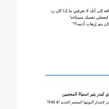
فة إلى أنك لا تعرفين ما إذا كان رد
ات لتجعلي نفسك مستاءة”
ن يتم إرهاب أذنيه؟!”
 كيدز يثير استياءً المعجبين
بينما تستعد فرقة ستراي كيدز لإصدار ألبومها المصغر الجديد "THIS &