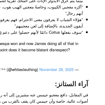
بينما يتم حرق الايدولز الإناث على المحك تقريبًا لش
“أكره معجبي الكيبوب، وخاصةً معجبي الهيب هوب، 
أنهم رجال”
“هؤلاء الشباب لا يعرفون معنى الاحترام، فهم يعر
آيفون الجديدة، بالإضافة إلى لعن معجبيهم”
“سوف يفعلها Coitus دائمًا لأنهم حصلوا على دعم BangPig”
aespa won and now James doing all of that in
point does it become blatant disrespect?
November 28, 2025
— Alex¹⁺⁴ (@whitesleuthing)
آراء الستانز:
في المقابل، دافع معجبو جيمس عنه مشيرين إلى أنه رد
أصوات عالية، خاصة وأن جيمس كان يقف بالقرب من م