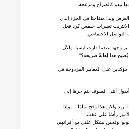
نها تبدو كالصراخ ومزعجة.
عرض وبدا متفاجئا في الجزء الذي
لانترنت تعبيرات جيمس كرد فعل
التواصل الاجتماعي.
بير وجهه عندما فازت آيسبا، والآن
ُصبح هذا إهانةً صريحة؟”
 مؤكدين على المعايير المزدوجة في
آيدول أنثى، فسوف يتم جرها إلى
 تريد ولكن هذا وقح تمامًا … وإذا
ور رأسًا على عقب.”
يكونوا وقحين بشكل علني مع أقرانهم،