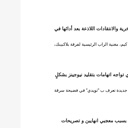
ة والانتقادات اللاذعة بعد أدائها في
 مغنية الراب الرئيسية لفرقة بلاكبينك،
ات HYBE تويدي تواجه اتهامات بتقليد نيوجينز بشكلٍ
ورطت فرقة فتيات HYBE جديدة تعرف ب "تويدي" في فضيحة سرقة
ها بسبب معجبي انهايبن و تصريحات