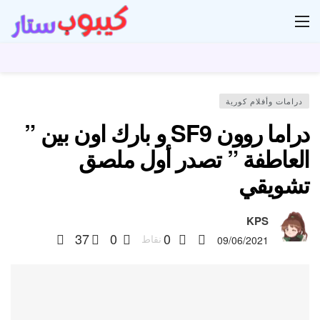
ار
درامات وأفلام كورية
دراما روون SF9 و بارك اون بين ”
العاطفة ” تصدر أول ملصق
تشويقي
KPS
37
0
0
نقاط
09/06/2021