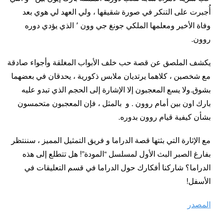
أُجبرت على التنكر في صورة شقيقها ، ولي العهد لي هوي بعد
وفاة الأخير ومعلمها الملكي جونغ جي وون ٬ الذي يؤدي دوره
روون.
يكشف الملصق عن قصة حب خلف الأبواب المغلقة وأجواء صادقة
مع شخصين ، كلاهما يرتديان ملابس ذكورية ، يحدقان في بعضهما
بشوق.ولا يسع المعجبون إلا الإشارة إلى الحجم الذي تبدو عليه
بارك اون بين أمام روون . و بالمثل ، فإن المعجبون متحمسون
بشأن كيفية قيام روون بدوره.
مع الإثارة التي بثتها قصة الدراما و فريق التمثيل المميز ، سننتظر
بفارغ الصبر البث الأول لمسلسل “المودة”! هل تتطلع إلى هذه
الدراما؟ شاركنا أفكارك حول الدراما في قسم التعليقات في
الأسفل!
المصدر