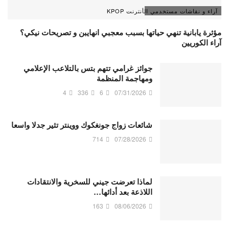
آراء و نقاشات مستخدمي الأنترنت KPOP
مؤثرة يابانية تنهي حياتها بسبب معجبي انهايبن و تصريحات نيكي؟
آراء الكوريين
جوائز غرامي تتهم بتس بالتلاعب الإعلامي
ومهاجمة المنظمة
4
336
6
07/31/2026
شائعات زواج جونغكوك ووينتر تثير جدلا واسعا
714
07/28/2026
لماذا تعرضت جيني للسخرية والانتقادات
اللاذعة بعد أدائها…
163
08/06/2026