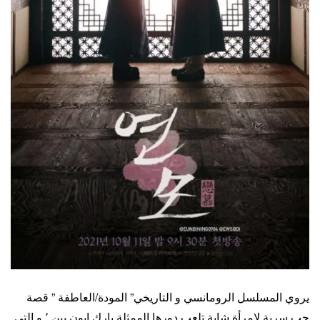
يروي المسلسل الرومانسي و التاريخي” المودة/العاطفة ” قصة
حب سرية لامرأة شابة تلعب دورها الممثلة بارك إيون بين ٬ و التي