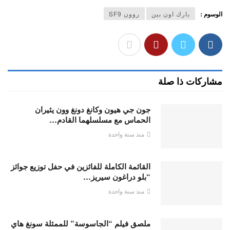
الوسوم :
بارك اون بين
روون SF9
مشاركات ذا صلة
جون جي هيون وكانغ دونغ وون يثيران
الحماس مع مسلسلهما القادم…
منذ سنة واحدة
القائمة الكاملة للفائزين في حفل توزيع جوائز
“بلو دراغون سيريز…
منذ سنة واحدة
ملصق فيلم “الجاسوسة” للممثلة سونغ هاي