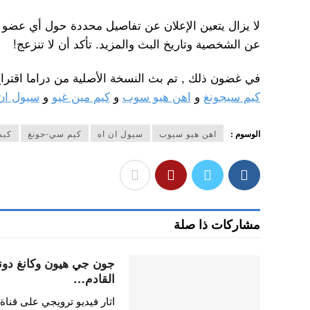
لا يزال يتعين الإعلان عن تفاصيل محددة حول أي عضو م
عن الشخصية وتاريخ البث والمزيد. تأكد أن لا تنزعج!
في غضون ذلك , تم بث النسخة الأصلية من دراما اقتراح اعمال في
كيم سيجونغ
و
اهن هيو سوب
و
كيم مين غيو
و
سيول ان
الوسوم :
اهن هيو سيوب
سيول ان اه
كيم سي-جونغ
كيم
مشاركات ذا صلة
جون جي هيون وكانغ دون
القادم…