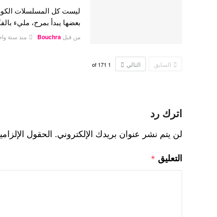
ليست كل المسلسلات الكوري
بعضها يبدأ بمرح، مليء بال
من قبل
Bouchra
منذ سنة واح
السابق
التالي
171
of
1
اترك رد
لن يتم نشر عنوان بريدك الإلكتروني.
الحقول الإلزامي
التعليق
*