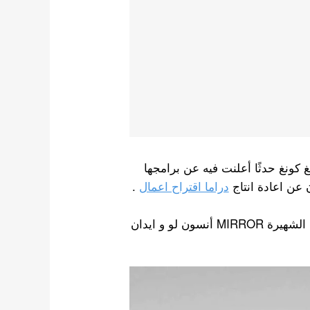
 التلفزيونية في هونغ كونغ حدثًا أعلنت فيه عن برامجها
ن عن اعادة انتاج
دراما اقتراح اعمال
.
بالنسبة لنسخة هونغ كونغ ، سيتولى أعضاء فرقة الفتيان الشهيرة MIRROR أنسون لو و ايدان