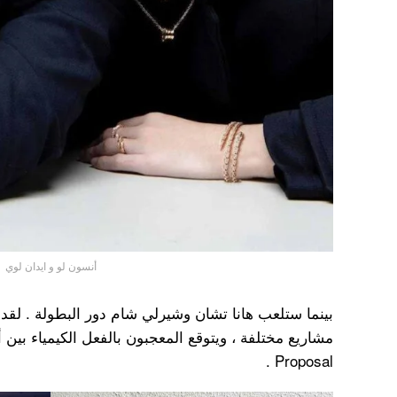
أنسون لو و ايدان لوي
بينما ستلعب هانا تشان وشيرلي شام دور البطولة . لقد 
Proposal .