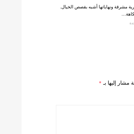
ة مشرقة ونهاياتها أشبه بقصص الخيال.
فكاهة…
دة
ة مشار إليها بـ
*