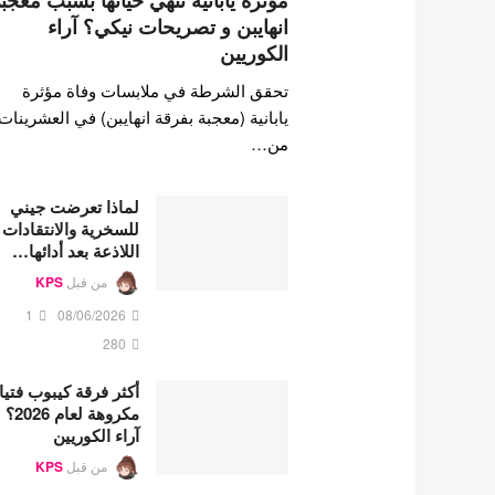
مؤثرة يابانية تنهي حياتها بسبب معجب
انهايبن و تصريحات نيكي؟ آراء
الكوريين
تحقق الشرطة في ملابسات وفاة مؤثرة
يابانية (معجبة بفرقة انهايبن) في العشرينات
من…
لماذا تعرضت جيني
للسخرية والانتقادات
اللاذعة بعد أدائها…
من قبل
KPS
1
08/06/2026
280
أكثر فرقة كيبوب فتي
مكروهة لعام 2026؟
آراء الكوريين
من قبل
KPS