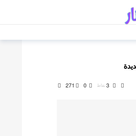
يدة
271
0
3
نقاط