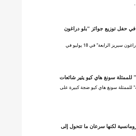
…
ن في حفل توزيع جوائز “بلو دراغون
أقيم حفل توزيع جوائز "بلو دراغون سيريز الرابعة" في 18 يوليو في
لممثلة سونغ هاي كيو يثير شائعات
" للممثلة سونغ هاي كيو ضجة كبيرة على
رومانسية لكنها سرعان ما تتحول إلى