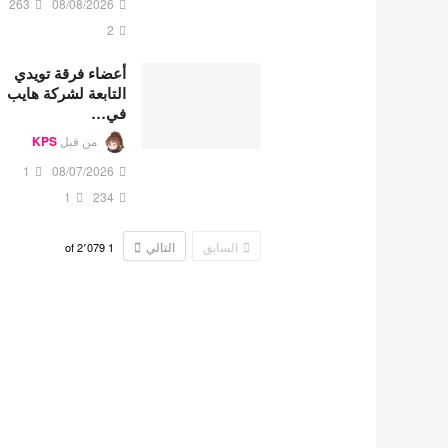
263
08/08/2026
2
أعضاء فرقة تويدي
التابعة لشركة هايب
في…
من قبل
KPS
1
08/07/2026
1
234
السابق
التالي
2٬079
of
1