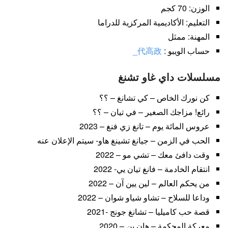
الوزن: 70 كجم
التعليم: الأكاديمية المركزية للدراما
المهنة: ممثل
حساب الويبو :
代高政_
مسلسلات داي غاو تشنغ
كن نورك الخاص – كي تشانغ – ؟؟
رائع! مزاجك الصغير – في تيان – ؟؟
عروس المائة يوم – تانغ زي فنغ – 2023
الحب في الزمن – جيانغ تشينغ هاو- سيتم الإعلان عنه
وقت دافئ معك – تشي مو – 2022
انتقام الخادمة – فانغ تيان يي- 2022
من يحكم العالم – لين يين آن – 2022
وداعا للسلاح – تشاو شياو شوان – 2022
قصة حب كاميليا – تشانغ جونج -2021
معركة المحكمة – هان بن – 2020