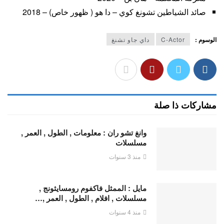
صائد الشياطين تشونغ كوي – دا هو ( ظهور خاص) – 2018
الوسوم :
C-Actor
داي جاو تشنغ
مشاركات ذا صلة
وانغ تشو ران : معلومات , الطول , العمر ,
مسلسلات
منذ 3 سنوات
مايل : الممثل فاكفوم رومسايثونج ,
مسلسلات , افلام , الطول , العمر ,…
منذ 4 سنوات