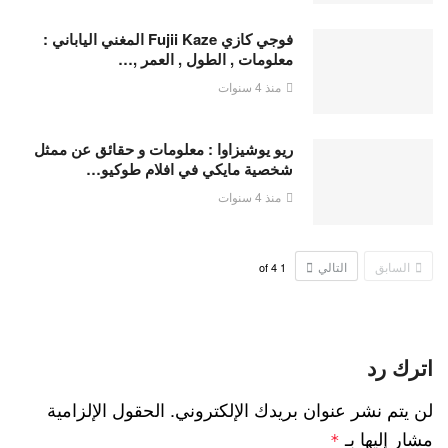
فوجي كازي Fujii Kaze المغني الياباني :
معلومات , الطول , العمر ,…
منذ 4 سنوات
ريو يوشيزاوا : معلومات و حقائق عن ممثل
شخصية مايكي في افلام طوكيو…
منذ 4 سنوات
السابق
التالي
4
of
1
اترك رد
لن يتم نشر عنوان بريدك الإلكتروني.
الحقول الإلزامية
مشار إليها بـ
*