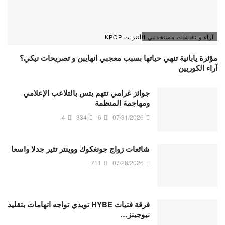
آراء و نقاشات مستخدمي الأنترنت KPOP
مؤثرة يابانية تنهي حياتها بسبب معجبي انهايبن و تصريحات نيكي؟
آراء الكوريين
جوائز غرامي تتهم بتس بالتلاعب الإعلامي
ومهاجمة المنظمة
4
334
6
07/31/2026
شائعات زواج جونغكوك ووينتر تثير جدلا واسعا
711
07/28/2026
فرقة فتيات HYBE تويدي تواجه اتهامات بتقليد
نيوجينز…