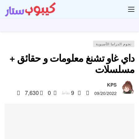
ار
نجوم الدراما الآسيوية
داي غاو تشنغ معلومات و حقائق +
مسلسلات
KPS
7,630
0
9
نقاط
09/20/2022