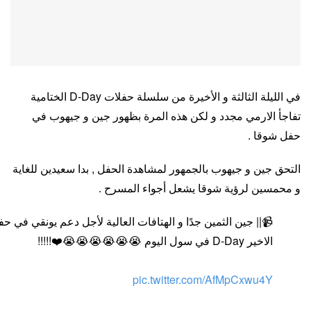
في الليلة الثالثة و الأخيرة من سلسلة حفلات D-Day الختامية
تفاجأ الارمي مجدد و لكن هذه المرة بظهور جين و جيهوب في
حفل شوقا .
التحق جين و جيهوب بالجمهور لمشاهدة الحفل , بدا سعيدين للغاية
و محمسين لرؤية شوقا يشعل أجواء المسرح .
📹|| جين الثمين جدًا و الهتافات العالية لأجل دعم يونقي في حف
الاخير D-Day في سول اليوم 😭😭😭😭😭😭❤️!!!!!
pic.twitter.com/AfMpCxwu4Y