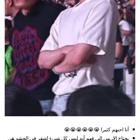
أنا احبهم كثيرا 😭😭😭😭😭😭
يحتاج الارمي إلى فهم أنه ليس كل شيء اشقر في الحشد هي