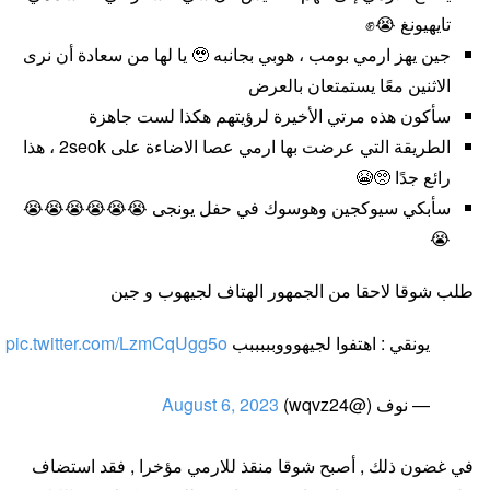
تايهيونغ 😭✊
جين يهز ارمي بومب ، هوبي بجانبه 🥹 يا لها من سعادة أن نرى
الاثنين معًا يستمتعان بالعرض
سأكون هذه مرتي الأخيرة لرؤيتهم هكذا لست جاهزة
الطريقة التي عرضت بها ارمي عصا الاضاءة على 2seok ، هذا
رائع جدًا 🥺😭
سأبكي سيوكجين وهوسوك في حفل يونجى 😭😭😭😭😭😭
😭
طلب شوقا لاحقا من الجمهور الهتاف لجيهوب و جين
يونقي : اهتفوا لجيهوووبببببب
pic.twitter.com/LzmCqUgg5o
— نوف (@wqvz24)
August 6, 2023
في غضون ذلك , أصبح شوقا منقذ للارمي مؤخرا , فقد استضاف