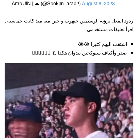
August 6, 2023
— Arab JIN | 🐢 (@Seokjin_arab2)
ردود الفعل برؤية الوسيمين جيهوب و جين معا منذ كانت حماسية ,
اقرأ تعليقات مستخدمي
اشتقت اليهم كثيرا 😭😭
صدر وأكتاف سيوكجين يبدوان هكذا 💪 😵‍💫😵‍💫😵‍💫