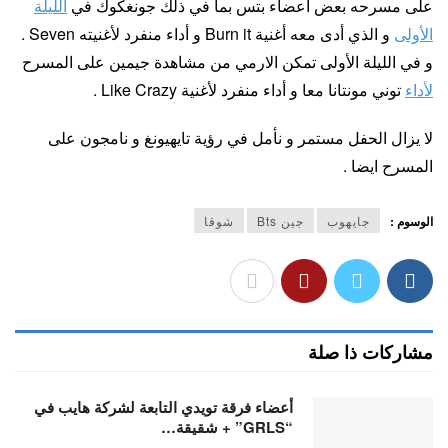
على مسرحه بعض اعضاء بتس بما في ذلك جونغكوك في
الليلة
الأولى
و الذي أدى معه أغنية Burn it و أداء منفرد لأغنيته Seven .
و في الليلة الأولى تمكن الارمي من مشاهدة جيمين على المسرح
لأداء
توني مونتانا معا و أداء منفرد لأغنية Like Crazy .
لا يزال الحفل مستمر و نأمل في رؤية تايهيونغ و نامجون على
المسرح ايضا .
الوسوم :
جايهوب
جين Bts
شوقا
مشاركات ذا صلة
أعضاء فرقة تويدي التابعة لشركة هايب في
“GRLS” + شقيقة…