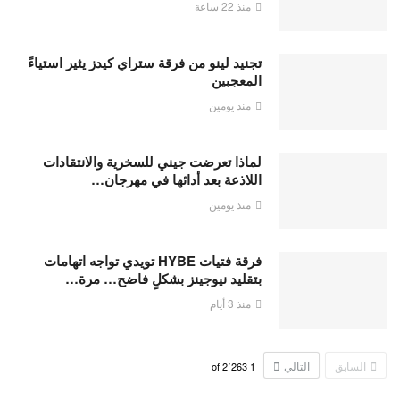
منذ 22 ساعة
تجنيد لينو من فرقة ستراي كيدز يثير استياءً
المعجبين
منذ يومين
لماذا تعرضت جيني للسخرية والانتقادات
اللاذعة بعد أدائها في مهرجان…
منذ يومين
فرقة فتيات HYBE تويدي تواجه اتهامات
بتقليد نيوجينز بشكلٍ فاضح… مرة…
منذ 3 أيام
السابق
التالي
2٬263
of
1