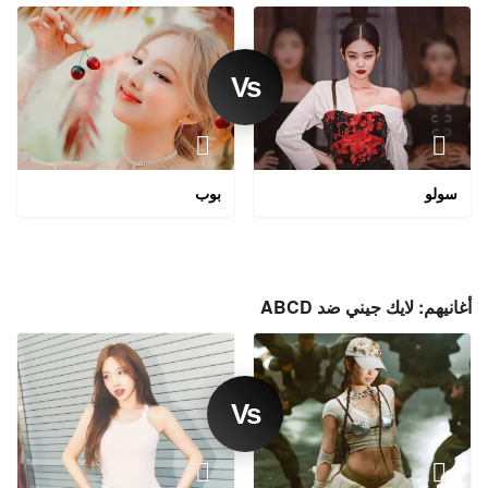
سولو
بوب
أغانيهم: لايك جيني ضد ABCD