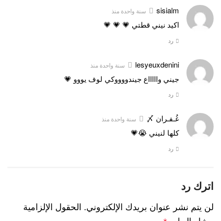
sisialm
سنة واحدة منذ
اكيد نيني قطتي 💗 💗 💗
رد
lesyeuxdenini
سنة واحدة منذ
جيني واااااع جيندووووكي لوف يووو 💗
رد
غُـفـران 〆
سنة واحدة منذ
كلها لنيني 😭💗
رد
اترك رد
لن يتم نشر عنوان بريدك الإلكتروني.
الحقول الإلزامية
مشار إليها بـ