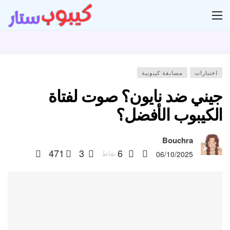
ار
اختبارات
مسابقة كيبوبية
جيني ضد نايون؟ صوت لفتاة
الكيبوب الأفضل؟
Bouchra
471
3
6
نقاط
06/10/2025