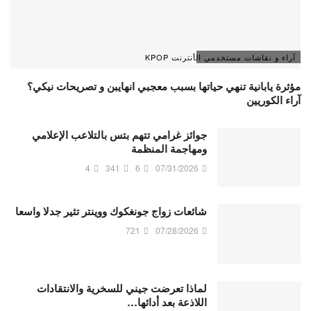
آراء و نقاشات مستخدمي الأنترنت KPOP
مؤثرة يابانية تنهي حياتها بسبب معجبي انهايبن و تصريحات نيكي؟
آراء الكوريين
جوائز غرامي تتهم بتس بالتلاعب الإعلامي
ومهاجمة المنظمة
4
341
6
07/31/2026
شائعات زواج جونغكوك ووينتر تثير جدلا واسعا
721
07/28/2026
لماذا تعرضت جيني للسخرية والانتقادات
اللاذعة بعد أدائها…