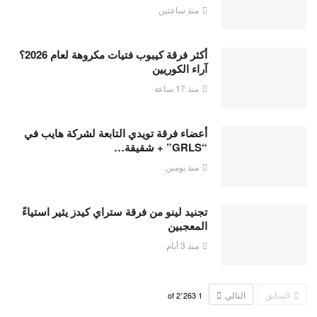
منذ ساعتين
أكثر فرقة كيبوب فتيات مكروهة لعام 2026؟
آراء الكوريين
منذ 17 ساعة
أعضاء فرقة تويدي التابعة لشركة هايب في
“GRLS” + شقيقة…
منذ يومين
تجنيد لينو من فرقة ستراي كيدز يثير استياءً
المعجبين
منذ 3 أيام
السابق
التالي
2٬263
of
1