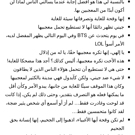
بالنسبة لي هذا هو أفضل إجابة عندما يسألني الناس لماذا لن
أكون أبدًا من المعجبين بها.
إنها وقحة للغاية وتصرفاتها سيئة للغاية
جيني تظهر دائمًا أنها لا تستطيع تحمل معجبيها
في يوم يتحدث عن BTS وفي اليوم التالي يظهر المفضل لديه،
الأمر أسوأ LOL
يا إلهي، إنها تكره معجبيها حقًا، يا له من إذلال
هذه الأخت تكره معجبيها، أليس كذلك؟ أجد هذا مضحكا للغاية!
حتى هي لا تستطيع أن تتحمل هؤلاء الناس الذين لا يطاقون
لا شيء ضد جيني، ولكن كآيدول فهي مدينة بالكثير لمعجبيها
وكان هذا الموقف سيئًا للغاية من جانبها، يبدو الأمر وكأن أقل
ما يمكنها فعله هو التصرف بتقدير، وحتى ذلك لم يكن، إذا كانت
قد لوحت وغادرت فقط… لم أرَ أو أسمع أي شخص يثير ضجة،
لقد كانوا متحمسين فقط…
لم تكن وقحة أيها الأغبياء، اذهبوا إلى الجحيم، إنها إنسانة بحق
الجحيم