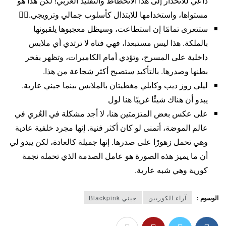
داعي للانحدار إلى هذا الانحطاط والتقليد الغربي! لكن هذا هو
مستواها، واستخدامها للابتذال كأسلوب جمالي وترويجي.🤷‍♀️
ستتعرى تمامًا إن استطاعت، وسيظل معجبوها يلقبونها
بالملكة. هذا ليس مستبعدا، فهي فتاة لا ترتدي أي ملابس
داخلية على المسرح، وتؤدي أمام الكاميرات، وتظهر بفخر
بطنها وصدرها. بالتأكيد ستصبح أكثر شجاعة من هذا.
ليلي روز ديب وكايلي مغطيتان بالملابس بينما جيني عارية.
يبدو أن هناك شيئًا غريبًا هنا لول
على عكس بعض المتزمتين هنا، لا أجد مشكلة في العُري في
عالم الموضة، أتمنى لو كان أكثر فنية. إنها مجرد خلفية عادية
وهي تحمل زهورًا على صدرها. إنها جميلة كالعادة، لكن يبدو لي
أن ما يميز هذه الصورة هو عامل الصدمة الذي تحمله نجمة
كورية وهي شبه عارية.
الوسوم :
آراء الكوريين
جيني Blackpink