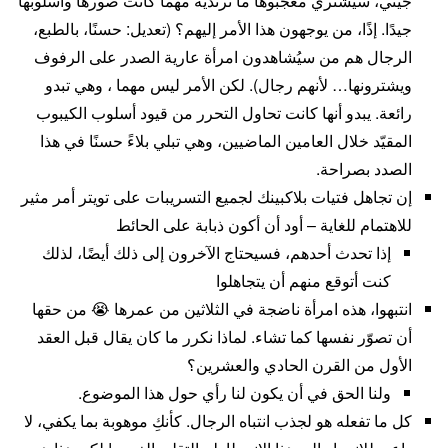
جيني، سيشتري معجبوها ما ترتديه مهما كانت صورها وأسلوبها
جيدًا. إذًا، من يوجهون هذا الأمر إليهم؟ (تعديل: حسنًا، بالطبع،
الرجال هم من سيُشاهدون امرأة عارية الصدر على الرفوف
ويشترونها… لأنهم رجال). لكن الأمر ليس مهما ، وهي تبدو
رائعة. يبدو أنها كانت تحاول التحرر من قيود أسلوب الكيبوب
المقيّد خلال العامين الماضيين، وهي تبلي بلاءً حسنًا في هذا
الصدد بصراحة.
إن تجاهل فتيات بلاكبينك لجميع التسريبات على تويتر أمر مثير
للاهتمام للغاية – أود أن أكون ذبابة على الحائط
إذا تحدث أحدهم، فسيحتاج الآخرون إلى ذلك أيضًا، لذلك
كنت أتوقع منهم أن يتجاهلوا
انتبهوا، هذه امرأة ناضجة في الثلاثين من عمرها 😭 من حقها
أن تصوّر نفسها كما تشاء. لماذا نكرر ما كان يقال قبل العقد
الأول من القرن الحادي والعشرين؟
ولنا الحق في أن يكون لنا رأي حول هذا الموضوع.
كل ما تفعله هو لجذب انتباه الرجال. كأنكِ موهوبة بما يكفي، لا