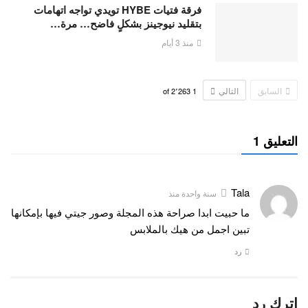
فرقة فتيات HYBE تويدي تواجه اتهامات
بتقليد نيوجينز بشكلٍ فاضح… مرة…
منذ 3 أيام
السابق
التالي
2٬263
of
1
التعليق 1
Tala
سنة واحدة منذ
ما حبيت ابدا صراحة هذه المجلة وصور جيتي فيها بإمكانها
تبين اجمل من هيك بالملابس
رد
اترك رد