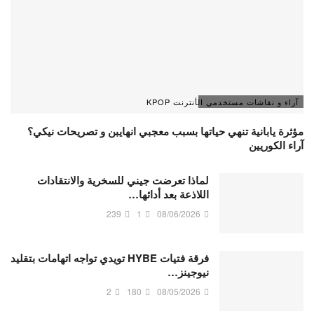
آراء و نقاشات مستخدمي الأنترنت KPOP
مؤثرة يابانية تنهي حياتها بسبب معجبي انهايبن و تصريحات نيكي؟
آراء الكوريين
لماذا تعرضت جيني للسخرية والانتقادات
اللاذعة بعد أدائها…
239
1
08/06/2026
فرقة فتيات HYBE تويدي تواجه اتهامات بتقليد
نيوجينز…
2
180
08/05/2026