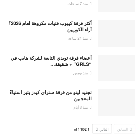
منذ 7 ساعات
أكثر فرقة كيبوب فتيات مكروهة لعام 2026؟
آراء الكوريين
منذ 21 ساعة
أعضاء فرقة تويدي التابعة لشركة هايب في
“GRLS” + شقيقة…
منذ يومين
تجنيد لينو من فرقة ستراي كيدز يثير استياءً
المعجبين
منذ 3 أيام
السابق
التالي
1٬802
of
1