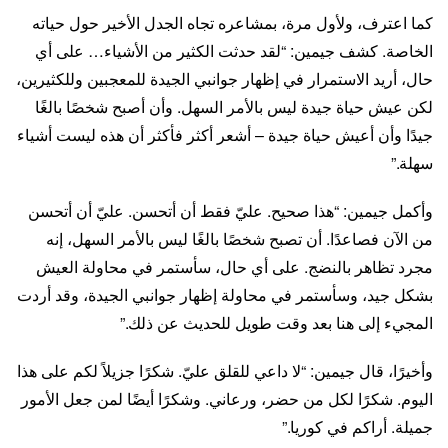
كما اعترف، ولأول مرة، بمشاعره تجاه الجدل الأخير حول حياته
الخاصة. كشف جيمين: “لقد حدثت الكثير من الأشياء… على أي
حال، أريد الاستمرار في إظهار جوانبي الجيدة للمعجبين وللكثيرين،
لكن عيش حياة جيدة ليس بالأمر السهل. وأن أصبح شخصًا بالغًا
جيدًا وأن أعيش حياة جيدة – أشعر أكثر فأكثر أن هذه ليست أشياء
سهلة.”
وأكمل جيمين: “هذا صحيح. عليّ فقط أن أتحسن. عليّ أن أتحسن
من الآن فصاعدًا. أن تصبح شخصًا بالغًا ليس بالأمر السهل، إنه
مجرد تظاهر بالنضج. على أي حال، سأستمر في محاولة العيش
بشكل جيد، وسأستمر في محاولة إظهار جوانبي الجيدة، وقد أردت
المجيء إلى هنا بعد وقت طويل للحديث عن ذلك.”
وأخيرًا، قال جيمين: “لا داعي للقلق عليّ. شكرًا جزيلاً لكم على هذا
اليوم. شكرًا لكل من حضر، ورعاني. وشكرًا أيضًا لمن جعل الأمور
جميلة. أراكم في كوريا.”