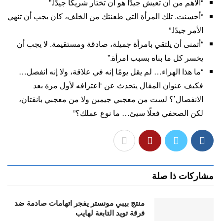
“الأهم من أن تعيش جيدًا هو أن تختار شريكًا جيدًا.”
“أحسنت. تلك المرأة التي طعنتك من الخلف، كان يجب أن تنهي
الأمر جيدًا.”
“أتمنى أن يلتقي بامرأة جميلة، صادقة ومستقيمة. لا يجب أن
يخسر كل ما بناه بسبب امرأة.”
“ما هذا الهراء… لم يقل يومًا إنه في علاقة، ولا إنه انفصل…
فكيف عنوان المقال يتحدث عن ‘اعترافه لأول مرة بعد
الانفصال’؟ لست من معجبي جيمين ولا من معجبي بانقتان،
لكن الصحفي فعلًا سيئ… ما نوع عملك؟”
مشاركات ذا صلة
منتج بيبي مونستر يفجر اتهامات صادمة ضد
فرقة تويد التابعة لهايب