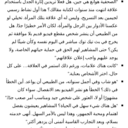
“الصحفية هوانغ هي جين، هل فعلًا تريدين إثارة الجدل باستخدام
علاقة انتهت منذ سنوات لكتابة مقالك؟ هذا أول نشاط رسمي
لجيمين بعد التسريح، وليس له أي علاقة بتلك المرأة. تخيلي لو
عكسنا الأدوار بين الرجل والمرأة، لكان الأمر خطيرًا جدًا. هل
من الطبيعي أن ينشر شخص مقطع فيديو قديم بلا موافقة ثم
يخرج في بث تيك توك مباشر في اليوم نفسه وكأن شيئًا لم
يكن؟ حتى المشاهير لهم الحق في حماية حياتهم الخاصة، ولا
يوجد عليهم واجب إعلان علاقاتهم.”
“كانت هناك علامات، ورغم ذلك استمر في العلاقة… على كل
حال، اختر الأشخاص بعناية.”
“هو شاب وفي أجمل سنواته، من الطبيعي أن يواعد. أين الخطأ
في ذلك؟ الخطأ هو نشر الفيديو بعد الانفصال. سواء كان
مشهورًا أو لا، العثور على شخص جيد ومناسب أمر صعب جدًا.”
“هل هناك شيء سهل في الحياة؟ المشاهير يعيشون بفضل
اهتمام ومحبة الجمهور، وهذا ليس بالأمر السهل. أنهى خدمته
بسلام، وبعد التجارب القاسية أتمنى أن يزدهر أكثر.”