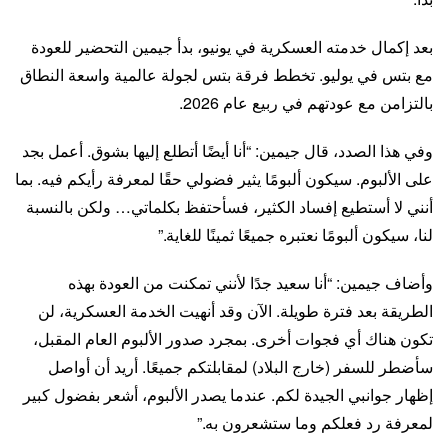
بعد إكمال خدمته العسكرية في يونيو، بدأ جيمين التحضير للعودة
مع بتس في يوليو. تخطط فرقة بتس لجولة عالمية واسعة النطاق
بالتزامن مع عودتهم في ربيع عام 2026.
وفي هذا الصدد، قال جيمين: “أنا أيضًا أتطلع إليها بشوق. أعمل بجد
على الألبوم. سيكون ألبومًا يثير فضولي حقًا لمعرفة رأيكم فيه. بما
أنني لا أستطيع إفساد الكثير، فسأحتفظ بكلماتي… ولكن بالنسبة
لنا، سيكون ألبومًا نعتبره جميعًا ثمينًا للغاية.”
وأضاف جيمين: “أنا سعيد جدًا لأنني تمكنت من العودة بهذه
الطريقة بعد فترة طويلة. الآن وقد أنهيت الخدمة العسكرية، لن
تكون هناك أي فجوات أخرى. بمجرد صدور الألبوم العام المقبل،
سأضطر للسفر (خارج البلاد) لمقابلتكم جميعًا. أريد أن أواصل
إظهار جوانبي الجيدة لكم. عندما يصدر الألبوم، أشعر بفضول كبير
لمعرفة رد فعلكم وما ستشعرون به.”