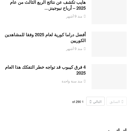
هايب تكشف عن نتائج الربع الثالث من عام
2025 – أرباح نيوجينز…
منذ 9 أشهر
أفضل دراما كورية لعام 2025 وفقا للمشاهدين
الكوريين
منذ 9 أشهر
4 فرق كيبوب قد تواجه خطر التفكك هذا العام
2025
منذ سنة واحدة
السابق
التالي
290
of
1
اترك رد