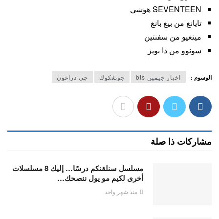
SEVENTEEN هوشي
تايانغ من بيغ بانغ
مينغيو من سفنتين
سونوو من ذا بويز
الوسوم :
اخبار جيمين bts
جونغكوك
جي دراغون
مشاركات ذا صلة
مسلسل سنلقنكم درسًا… إليك 8 مسلسلات
أخرى لكيم مو يول ننصحك…
منذ شهر واحد