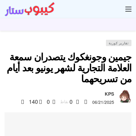
ار
تقارير كورية
جيمين وجونغكوك يتصدران سمعة
العلامة التجارية لشهر يونيو بعد أيام
من تسريحهما
KPS
140
0
0
نقاط
06/21/2025