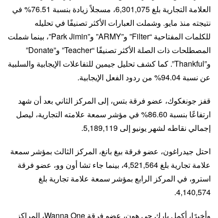
العلامة التجارية بلغ 6,301,075، مسجلاً زيادة بنسبة 76.51% في
نتيجته منذ مايو. وشملت العبارات الأكثر تصنيفًا في تحليله
للكلمات المفتاحية “Filter” و”ARMY” و”Park Jimin”، بينما شملت
المصطلحات ذات الصلة الأكثر تصنيفًا “Teacher” و”Donate”
و”Thankful”. كما كشف تحليل جيمين للتفاعلات الإيجابية والسلبية
عن نسبة 94.04% من ردود الفعل الإيجابية.
قفز جونغكوك، عضو فرقة بتس، إلى المركز الثاني بعد أن شهد
ارتفاعًا بنسبة 86.60% في مؤشر سمعة علامته التجارية، ليصل
إجمالي نقاطه لشهر يونيو إلى 5,189,119.
احتل جيدراغون، عضو فرقة بيغ بانغ، المركز الثالث بمؤشر سمعة
علامة تجارية بلغ 4,521,564، بينما جاء تشا أون وو، عضو فرقة
استرو، في المركز الرابع بمؤشر سمعة علامة تجارية بلغ
4,140,574.
وأخيرًا، أكمل بارك جي هون، عضو فرقة Wanna One، المراكز