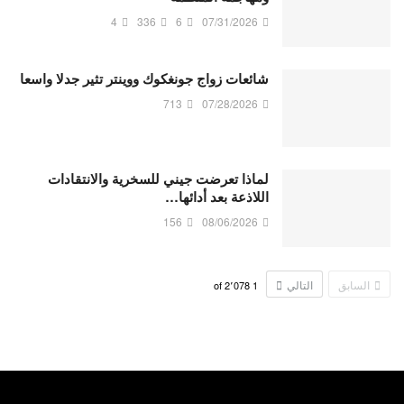
4
336
6
07/31/2026
شائعات زواج جونغكوك ووينتر تثير جدلا واسعا
713
07/28/2026
لماذا تعرضت جيني للسخرية والانتقادات
اللاذعة بعد أدائها…
156
08/06/2026
السابق
التالي
2٬078
of
1