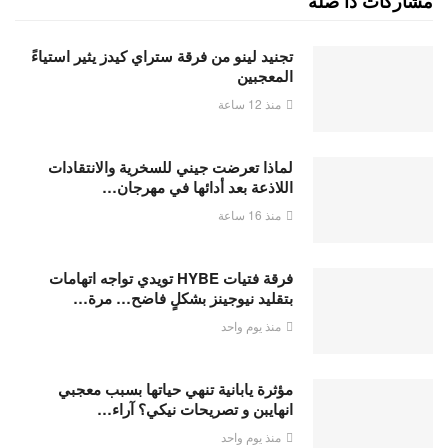
مشاركات ذا صلة
تجنيد لينو من فرقة ستراي كيدز يثير استياءً
المعجبين
منذ 12 ساعة
لماذا تعرضت جيني للسخرية والانتقادات
اللاذعة بعد أدائها في مهرجان…
منذ 16 ساعة
فرقة فتيات HYBE تويدي تواجه اتهامات
بتقليد نيوجينز بشكلٍ فاضح… مرة…
منذ يوم واحد
مؤثرة يابانية تنهي حياتها بسبب معجبي
انهايبن و تصريحات نيكي؟ آراء…
منذ يوم واحد