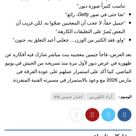
تناسب كثيراً صورة ديور.”
“نجا حتى في صور
Getty
، رائع.”
“جميل حقاً، لا عجب أن المعجبين ضجّوا به. لكن غريب أن
البعض يُصرّ على التعليقات الكارهة.”
“واو، فقد الكثير من الوزن… جعلني أعيد التعلق به، جنون.”
بعد العرض، فاجأ جيمين معجبيه ببث مباشر شارك فيه أفكاره عن
ظهوره في عرض ديور لأول مرة منذ تسريحه من الجيش في يونيو
الماضي. كما أكد على استمرار عملهم على عودة الفرقة في
مارس 2026 مع وعود بالاستمرار في مسيرته الفنية المنفردة.
الوسوم :
آراء الكوريين
اخبار جيمين bts