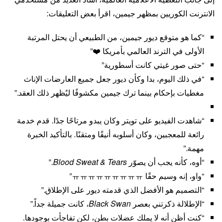
الانترنت الكوريين بمظهر جيمين، اقرأ بعض التعليقات:
“كما هو متوقع ديور جيمين، من الطبيعي أن يحتل المرتبة
الأولى في الترند العالمي بأمريكا ❤️”
“حتى صور غيتي كانت أسطورية”
“في ذلك اليوم، بدا وكأن ديور جعل جميع العارضات الإناث
مغطيات بإحكام بينما ترك جيمين مكشوفًا ليُظهر ذلك العقد.”
“شاهدت الفيديو على تويتر وكان يبدو مرتاحًا جدًا. قدم خدمة
رائعة للمعجبين، وكان أسلوبه أنيقًا ومتقنًا. بالتأكيد الخبرة
مهمة.”
“أوه، كأنه يجب أن يصوّر
Blood Sweat & Tears
.”
“واو، إنه وسيم حقًا ㅠㅠㅠㅠㅠㅠㅠㅠㅠ”
“التصميم هو الأفضل الذي قدمته ديور على الإطلاق.”
“الإطلالة ذكرتني بعصر
Black Swan
، كانت جميلة جداً.”
“كنت أظن أنه لا يملك عضلات بطن، لكن تفاجأت بوجودها.