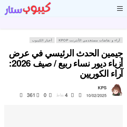
ار
آراء و نقاشات مستخدمي الأنترنت KPOP
أخبار الكيبوب
جيمين الحدث الرئيسي في عرض
أزياء ديور نساء ربيع / صيف 2026:
آراء الكوريين
KPS
361
0
4
نقاط
10/02/2025