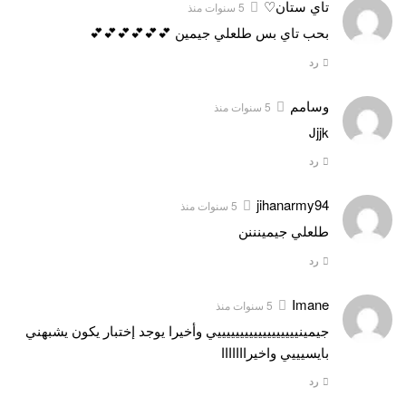
تاي ستان♡
5 سنوات منذ
بحب تاي بس طلعلي جيمين 💕💕💕💕💕💕
رد
وسامم
5 سنوات منذ
Jjjk
رد
jihanarmy94
5 سنوات منذ
طلعلي جيمينننن
رد
Imane
5 سنوات منذ
جيمينييييييييييييييييييي وأخيرا يوجد إختبار يكون يشبهني
بايسيييي واخيرااااااا
رد