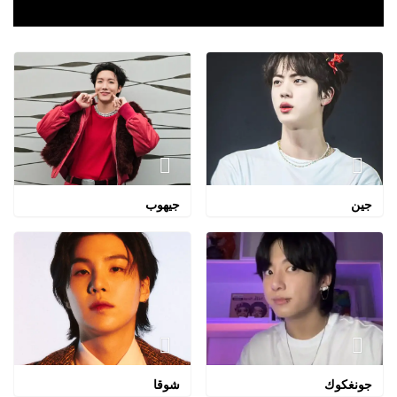
جين
جيهوب
جونغكوك
شوقا