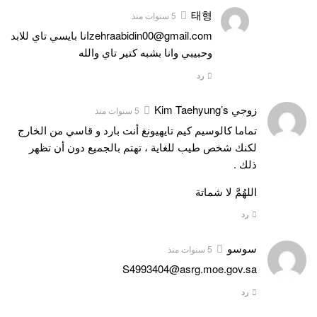
태형
5 سنوات منذ
zehraabidin00@gmail.com
انا بايسي تاي للابد
وحبيبي وانا بشبه كتير تاي والله
رد
زوجي Kim Taehyung’s
5 سنوات منذ
تماما كالوسيم كيم تايهيونغ أنت بارد و قاسي من الخارج
لكنك شخص طيب للغاية ، تهتم بالجميع دون أن تظهر
ذلك .
اللهُمَّ لا شماتة
رد
سوسو
5 سنوات منذ
S4993404@asrg.moe.gov.sa
رد