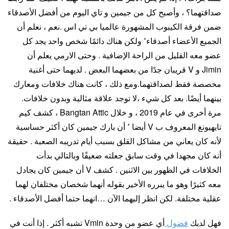
صداقتهما؟ ، وأصبح كل من جيمين و تاي اليوم من أفضل الأصدقاء
ضمن فرقة الكيبوب المشهورة عالميا بي تي اس .نعم ، نعلم أن
الجميع الأعضاء أصدقاء٬ ولكن هناك دائمًا شخص واحد يجد كل
عضو معه القليل من الراحة الإضافية . وحتى الارمي يعلم أن
Jimin و V قريبان جدًا من بعضهما البعض . لديهما حتى أغنية
مخصصة فقط لصداقتهما.ومع ذلك ، كانت هناك خلافات ومعارك
بينهما أيضًا. بعد كل شيء ،لا توجد علاقة مثالية وبدون خلافات.
مرة أخرى في عام 2019 ، و خلال Bangtan Attic ، كشف كيم
تايهيونغ المعروف ب V أيضا ٬ أن بارك جيمين كان أكثر حساسية
لأنه كان يعاني من مشاكل القلق بسبب أيام تدريبه الصعبة . حقيقة
أنه كان مجهدا في وقت سابق جعلته ضعيفًا وبالتالي بدأت
الخلافات في الظهور بين الاثنين . كشف V أن جيمين كان يجادل
معه كثيرًا وهو ما يبرره الأخير بقوله أنهما شخصان مختلفان لهما
عقلية مختلفة. لكن انظر إليهما الآن …انهما حتما أفضل الأصدقاء .
فهل لديك
فضول
أي عضو من وحدة Vmin تشبه أكثر . إذا أنت في