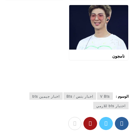
نامجون
الوسوم :
V Bts
اخبار بتس / Bts
اخبار جيمين bts
اختبار bts للارمي