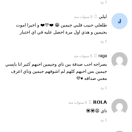
رد
ليلي
5 سنوات منذ
طلعلي حبيب قلبي جيمين 😁 ❤️🎊❤️ و اخيرا اموت
بجيمين و هذي اول مرة احصل عليه في اي اختبار
رد
raga
5 سنوات منذ
بصراحه احب صدقة بين تاي وجيمين احبهم كثير انا بايسي
جيمين بس احبهم كلهم لم اشوفهم جيمين وتاي اعرف
معني صداقه ♥💜
رد
𝗥𝗢𝗟𝗔
5 سنوات منذ
تاي 😩💟💟
رد