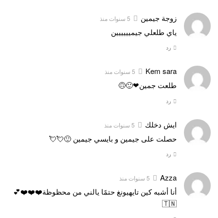
زوجة جيمين
5 سنوات منذ
ياي طلعلي جيميييييين
رد
Kem sara
5 سنوات منذ
طلعت جمين❤🙂🙃
رد
ايش دخلك
5 سنوات منذ
حصلت على جيمين و بايسي جيمين 🙂💘💘
رد
Azza
5 سنوات منذ
أنا أشبه كين تايهيونغ حتمًا يالني من محظوظة❤️❤️❤️💕
🇹🇳