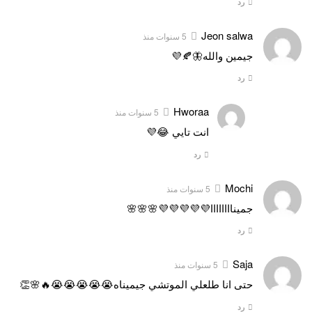
رد
Jeon salwa
5 سنوات منذ
جيمين والله🦋🍂💜
رد
Hworaa
5 سنوات منذ
انت تايي 😂💜
رد
Mochi
5 سنوات منذ
جميناااااااا💜💜💜💜💜🌸🌸🌸
رد
Saja
5 سنوات منذ
حتى انا طلعلي الموتشي جيميناه😭😭😭😭😭🔥🌸👏
رد