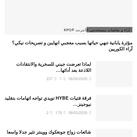
آراء و نقاشات مستخدمي الأنترنت KPOP
مؤثرة يابانية تنهي حياتها بسبب معجبي انهايبن و تصريحات نيكي؟
آراء الكوريين
لماذا تعرضت جيني للسخرية والانتقادات
اللاذعة بعد أدائها…
237
1
08/06/2026
فرقة فتيات HYBE تويدي تواجه اتهامات بتقليد
نيوجينز…
2
179
08/05/2026
شائعات زواج جونغكوك ووينتر تثير جدلا واسعا