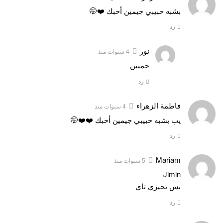
بشبه حبيبي جيمين أحبك ❤️🤭
رد
نور
4 سنوات منذ
جميين
رد
فاطمة الزهراء
4 سنوات منذ
يب بشبه حبيبي جيمين أحبك ❤️❤️🤭
رد
Mariam
5 سنوات منذ
Jimin
بس تحيزي تاي
رد