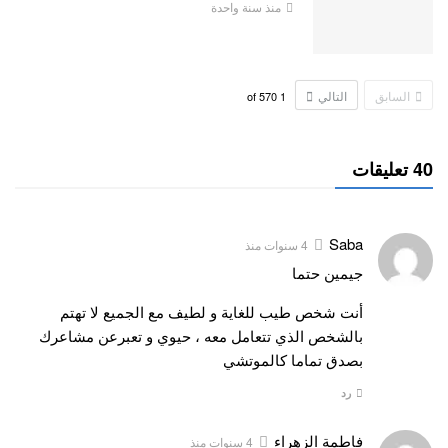
منذ سنة واحدة
السابق
التالي
570
of
1
40 تعليقات
Saba
4 سنوات منذ
جيمين حتما
أنت شخص طيب للغاية و لطيف مع الجميع لا تهتم
بالشخص الذي تتعامل معه ، حيوي و تعبرعن مشاعرك
بصدق تماما كالموتشي
رد
فاطمة الزهراء
4 سنوات منذ