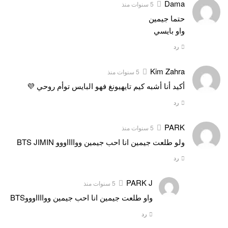
Dama
5 سنوات منذ
حتما جيمين
واو بايسي
رد
Kim Zahra
5 سنوات منذ
أكيد أنا أشبه كيم تايهيونغ فهو البايس توأم روحي 💜
رد
PARK
5 سنوات منذ
ولو طلعت جيمين انا احب جيمين ووااااووو BTS JIMIN
رد
PARK J
5 سنوات منذ
واو طلعت جيمين انا احب جيمين ووااااوووBTS
رد