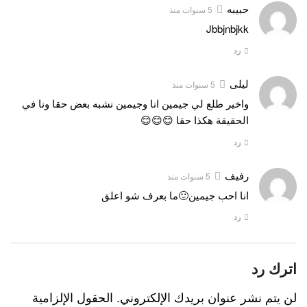
حبيبه
5 سنوات منذ
Jbbjnbjkk
رد
ليلى
5 سنوات منذ
واخير طلع لي جيمين انا وجيمين نشبه بعض حقا ونا في
الحقيقة هكذا حقا 😊😊😊
رد
رفيف
5 سنوات منذ
انا احب جيمين🙂ما بعرف شو اعلق
رد
اترك رد
لن يتم نشر عنوان بريدك الإلكتروني.
الحقول الإلزامية