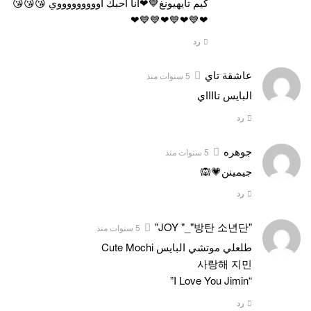
كيم تايهيونغ💙❤انا احبك اوووووووووي 😘😘😘
❤💙❤💙❤💙💙❤
رد
عاشقة تاي
5 سنوات منذ
البايس تااااي
رد
جوهره
5 سنوات منذ
جيمينن💗🙉
رد
"JOY "_"방탄 소년단"
5 سنوات منذ
طلعلي موتشي البايس Cute Mochi
사랑해 지민
“I Love You Jimin”
رد