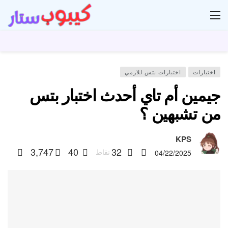
ار
اختبارات
اختبارات بتس للارمي
جيمين أم تاي أحدث اختبار بتس
من تشبهين ؟
KPS
3,747
40
32
نقاط
04/22/2025