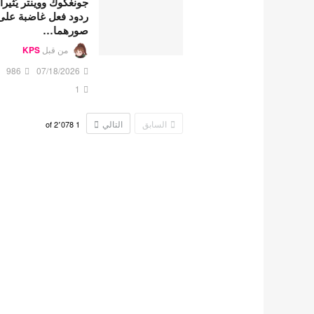
جونغكوك ووينتر يُثيرا
ردود فعل غاضبة على
صورهما…
من قبل
KPS
986
07/18/2026
1
السابق
التالي
2٬078
of
1