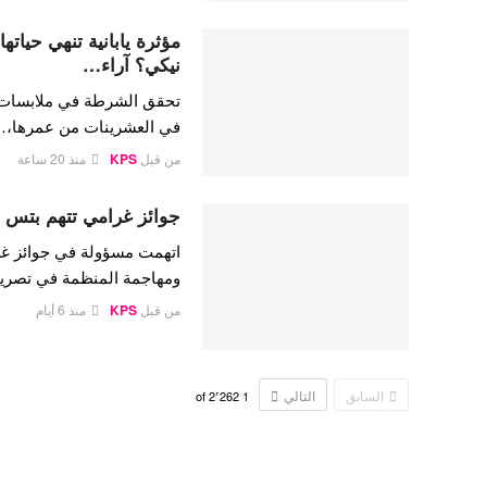
مؤثرة يابانية تنهي حيات
نيكي؟ آراء…
تحقق الشرطة في ملابسات وفا
في العشرينات من عمرها،
من قبل
KPS
منذ 20 ساعة
جوائز غرامي تتهم بتس ب
اتهمت مسؤولة في جوائز غر
ومهاجمة المنظمة في تصريح
من قبل
KPS
منذ 6 أيام
السابق
التالي
2٬262
of
1