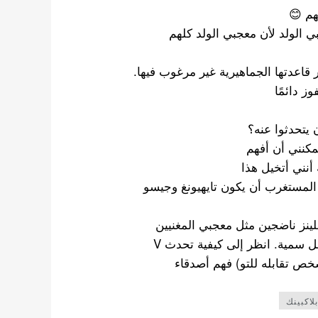
هم 😊
 الولد لأن معجبي الولد كلهم ​​
قاعدتها الجماهيرية غير مرغوب فيها.
وز دائمًا
 يتحدثوا عنه؟
مكنني أن أفهم
 أنني أتخيل هذا
 المستغرب أن يكون تايهيونغ وجيسو
لينز ناضجين مثل معجبي المغنيين
الأمريكيين، حتى يكون عالم الكيبوب مكانًا أفضل وأقل سمية. انظر إلى كيفية تحدث V
لاكبينك