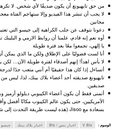
من حق تايهيونغ أن يكون صديقًا لأي شخص. لا تكره
لا يجب أن تنشر هذا الفيديو وإلا ستهاجم الفتاة معجبي
مجانين
دعونا نتوقف عن جلب الكراهية إلى جيسو التي تعتبر 
أوه نعم إنه قادم، علمنا أن روابط الارمي و البلينك تف
يا إلهي، تجمعوا معًا بعد فترة طويلة
أنا لست فضوليًا على الإطلاق ولكن ما الذي يمكن أن
لا بأس اهدأ! إنهم أصدقاء لفترة طويلة الآن… لكن ي
أتساءل إذا كان هذا حقيقيًا أم أنني متعب جدًا لدرجة
تايهيونغ صديقته أحد أعضاء بلاك بينك، لذا، ليس من
صديقين.
أتمنى فقط أن يكون أعضاء الكيبوبي ديلولو أرميز وب
بسعادة مع Jisoo (هذه ليست طريقة التحدث إلى شخص تقابله للتو) فهم أصدقاء
الوسوم :
V Bts
اخبار بتس / Bts
اخبار بلاك بينك
جيسو ب