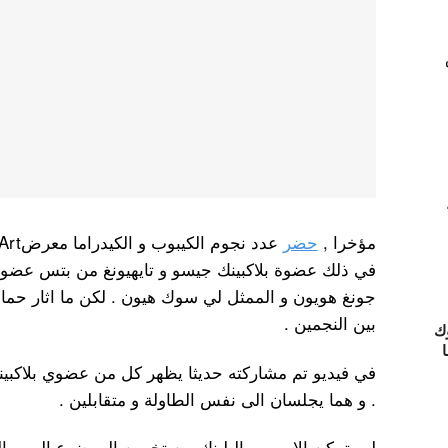
مؤخرا ,
حضر
في ذلك عضوة بلاكبينك جيسو و تايهيونغ من بتس عضوتي
جونغ هويون و الممثل لي سوك هيون . لكن ما اثار حماس
بين النجمين .
ك
ا
في فيديو تم مشاركته حديثا يظهر كل من عضوي بلاكبين
. و هما يجلسان الى نفس الطاولة و متقابلين .
لم يتمكن الارمي و البلينك من تخمين الموضوع المهم ال