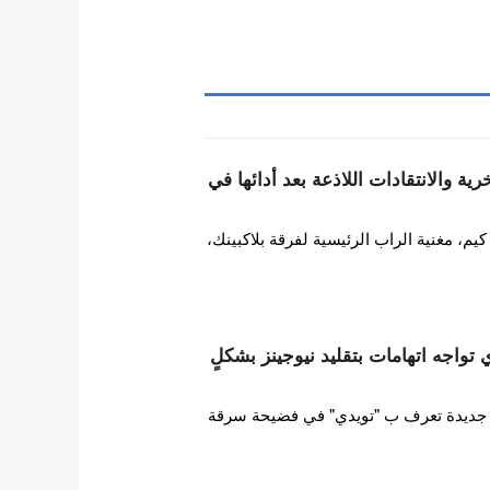
ة والانتقادات اللاذعة بعد أدائها في
 مغنية الراب الرئيسية لفرقة بلاكبينك،
ات HYBE تويدي تواجه اتهامات بتقليد نيوجينز بشكلٍ
ورطت فرقة فتيات HYBE جديدة تعرف ب "تويدي" في فضيحة سرقة