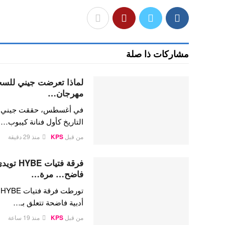
مشاركات ذا صلة
لماذا تعرضت جيني للسخري
مهرجان…
في أغسطس، حققت جيني كيم،
التاريخ كأول فنانة كيبوب…
من قبل
KPS
منذ 29 دقيقة
فرقة فتي
فاضح… مرة…
ت
أدبية فاضحة تتعلق بـ…
من قبل
KPS
منذ 19 ساعة