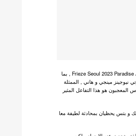
عدد نجوم الكيبوب و الكيدراما معرضFrieze Seoul 2023 Paradise Art , بما
 نيوجينز مينجي و هاني , الممثلة
 المعجبون هو هذا التفاعل المثير
ك و بتس يحظيان بمحادثة لطيفة معا
ذي يتحدث عنه الايدولز , لكن و