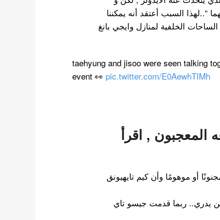
“..لهذا السبب أعتقد أنه يمكننا
الساحات الخلفية لمنازل وايجي بانغ
taehyung and jisoo were seen talking tog
event 👀
pic.twitter.com/E0AewhTIMh
ه المعجبون , اقرأ
ًا أو موهومًا وأن كيم تايهيونق
من يدري.. ربما قدمت جيسو تاي