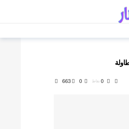
طاولة
663
0
0
نقاط