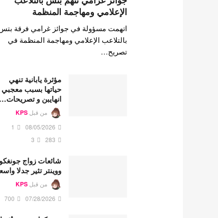
جوائز غرامي تتهم بتس بالتلاعب
الإعلامي ومهاجمة المنظمة
اتهمت مسؤولة في جوائز غرامي فرقة بتس
بالتلاعب الإعلامي ومهاجمة المنظمة في
تصريح…
مؤثرة يابانية تنهي
حياتها بسبب معجبي
انهايبن و تصريحات…
من قبل
KPS
1
08/05/2026
3
283
شائعات زواج جونغكو
ووينتر تثير جدلا واسع
من قبل
KPS
700
07/28/2026