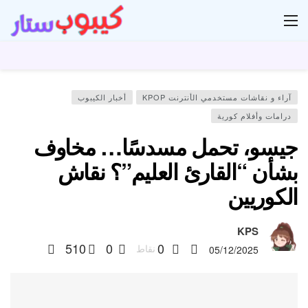
ار
آراء و نقاشات مستخدمي الأنترنت KPOP
أخبار الكيبوب
درامات وأفلام كورية
جيسو، تحمل مسدسًا… مخاوف
بشأن “القارئ العليم”؟ نقاش
الكوريين
KPS
510
0
0
نقاط
05/12/2025