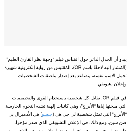
يبدو أن الجدل الدائر حول اقتباس فيلم “وجهة نظر القارئ العليم”
(المُشار إليه لاحقًا باسم OR)، المُقتبس من رواية إلكترونية شهيرة
تحمل الاسم نفسه، يتصاعد بعد إصدار ملصقات الشخصيات
وإعلان تشويقي.
في فيلم OR، تقاتل كل شخصية باستخدام القوى والتخصصات
التي منحتها إياها “الأبراج”، وهي كائنات إلهية تشبه النجوم الحارسة.
“الأبراج” التي تمثل شخصية لي جي هي (
جيسو
) هي الأدميرال يي
صن سين. ومع ذلك، في الإعلان التشويقي الذي صدر مؤخرا،
ظهرت لي جي هي وهي تحمل مسدسا بدلا من سيف، الذي يرمز