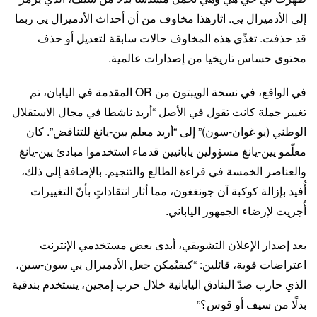
إلى الأدميرال يي. اثارهذا مخاوف من أن أحداث الأدميرال يي ربما
قد حذفت. تغذّي هذه المخاوف حالات سابقة لتعديل أو حذف
محتوى حساس تاريخيا من إصدارات عالمية.
في الواقع، في نسخة الويبتون من OR المقدمة في اليابان، تم
تغيير جملة كانت تقول في الأصل “أريد ناشطا في مجال الاستقلال
الوطني (يو غوان-سون)” إلى “أريد معلم يين-يانغ للتناقض”. كان
معلّمو يين-يانغ مسؤولين يابانيين قدماء استخدموا مبادئ يين-يانغ
والعناصر الخمسة في قراءة الطالع والتنجيم. بالإضافة إلى ذلك،
أُفيد بإزالة كوكبة آن جونغغون، مما أثار انتقاداتٍ بأنّ التغييرات
أُجريت لإرضاء الجمهور الياباني.
بعد إصدار الإعلان التشويقي، أبدى بعض مستخدمي الإنترنت
اعتراضات قوية، قائلين: “كيفيُمكن جعل الأدميرال يي سون-سين،
الذي حارب ضدّ البنادق اليابانية خلال حرب إمجين، يستخدم بندقية
بدلًا من سيف أو قوس؟”