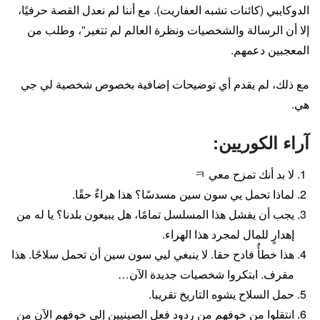
الدوكايبي (كائنات تشبه العفاريت). مع أننا لم نعدل القصة حرفيًا،
إلا أن الرسالة والشخصيات ونظرة العالم لم تتغير”، وطلب من
المعجبين دعمهم.
مع ذلك، لم يقدم أي توضيحات إضافية بخصوص شخصية لي جي
هي.
آراء الكوريين:
لا بد أنك تمزح معي ㅋ
لماذا تحمل يي سون سين مسدسًا؟ هذا هراءٌ حقًا.
يجب أن يفشل هذا المسلسل تمامًا، هل يبيعون بلدنا؟ يا له من
إهدارٍ للمال لمجرد هذا الهراء.
هذا خطأٌ فادح حقا. لا ينبغي ليي سون سين أن تحمل سلاحًا. هذا
مقرف. ابتكروا شخصيات جديدة الآن…
حمل السلاح يشوه التاريخ تقريبا.
انتقلوا من خوفهم من ردود فعل الصينيين إلى خوفهم الآن من