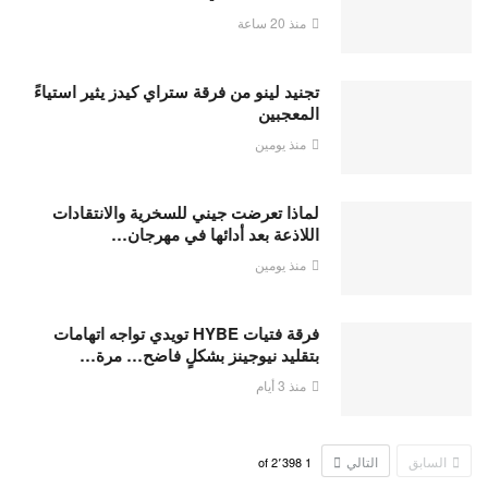
منذ 20 ساعة
تجنيد لينو من فرقة ستراي كيدز يثير استياءً
المعجبين
منذ يومين
لماذا تعرضت جيني للسخرية والانتقادات
اللاذعة بعد أدائها في مهرجان…
منذ يومين
فرقة فتيات HYBE تويدي تواجه اتهامات
بتقليد نيوجينز بشكلٍ فاضح… مرة…
منذ 3 أيام
السابق
التالي
2٬398
of
1