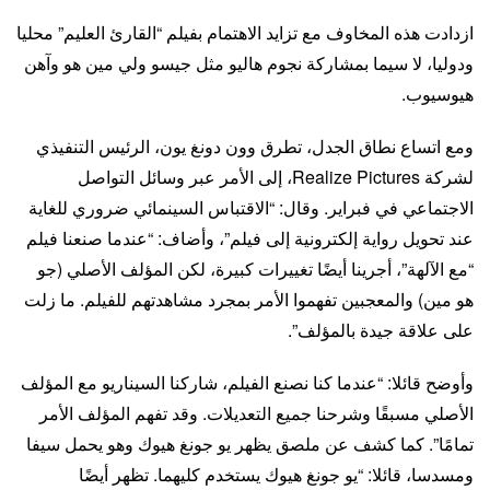
ازدادت هذه المخاوف مع تزايد الاهتمام بفيلم “القارئ العليم” محليا
ودوليا، لا سيما بمشاركة نجوم هاليو مثل جيسو ولي مين هو وآهن
هيوسيوب.
ومع اتساع نطاق الجدل، تطرق وون دونغ يون، الرئيس التنفيذي
لشركة Realize Pictures، إلى الأمر عبر وسائل التواصل
الاجتماعي في فبراير. وقال: “الاقتباس السينمائي ضروري للغاية
عند تحويل رواية إلكترونية إلى فيلم”، وأضاف: “عندما صنعنا فيلم
“مع الآلهة”، أجرينا أيضًا تغييرات كبيرة، لكن المؤلف الأصلي (جو
هو مين) والمعجبين تفهموا الأمر بمجرد مشاهدتهم للفيلم. ما زلت
على علاقة جيدة بالمؤلف”.
وأوضح قائلا: “عندما كنا نصنع الفيلم، شاركنا السيناريو مع المؤلف
الأصلي مسبقًا وشرحنا جميع التعديلات. وقد تفهم المؤلف الأمر
تمامًا”. كما كشف عن ملصق يظهر يو جونغ هيوك وهو يحمل سيفا
ومسدسا، قائلا: “يو جونغ هيوك يستخدم كليهما. تظهر أيضًا