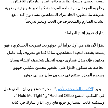
يلبسه الخصي وسيدة البلاط برداءه. عيناه الباردتان الثاقبتان ،
وحاجبه المجعدان ، وشفاهه المزدحمة كلها تعبر عن جدية ومغرية
بطريقة ما. مظهره الجاد يترك المشاهدين يتساءلون كيف يقع
الشاب الصارم والمتعجرف في الحب ويتغير تدريجياً.
شارك فريق إنتاج الدراما :
نظرًا لأن هذه هي أول دراما لي جونهو بعد تسريحه العسكري ، فهو
يستعد بشغف لتحية المشاهدين. تمامًا كما هو معروف بأنه عامل
مجتهد ، فإنه يبذل قصارى جهده لتحليل شخصيته لإنشاء ييسان
الخاصة به. ستكون قادرًا على الشعور بتحسن تمثيللي جونهو
وسحره المعزز. ستقع في حب يي سان من لي جونهو .
سيدير ​​”
الأكمام الملطخة بالأحمر
” المخرج جونغ جي ان ، الذي عمل
في “المكتب المشع Radiant Office” و ” Hold Me Tight ” ،
وسيكتبه كاتب السيناريو جونغ هاي ري، الذي شارك في كتابة