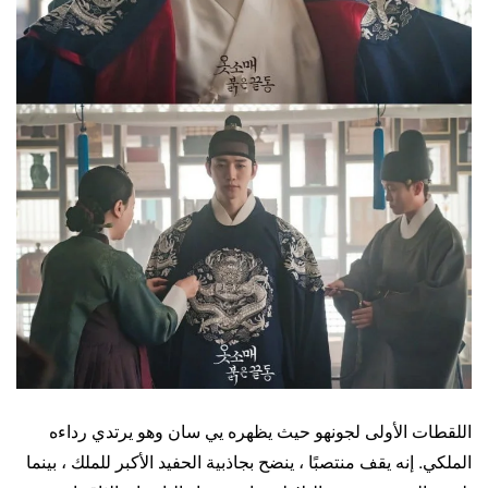
اللقطات الأولى لجونهو حيث يظهره يي سان وهو يرتدي رداءه
الملكي. إنه يقف منتصبًا ، ينضح بجاذبية الحفيد الأكبر للملك ، بينما