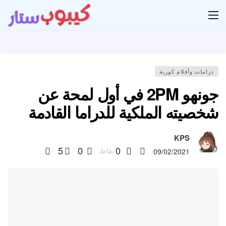
ار
درامات وأفلام كورية
جونهو 2PM في أول لمحة عن
شخصيته الملكية للدراما القادمة
KPS
5
0
0
نقاط
09/02/2021