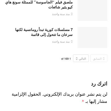
ملصق فيلم “الجاسوسة” للممثلة سونغ هاي
كيو يثير شائعات
منذ سنة واحدة
7 مسلسلات كورية تبدأ رومانسية لكنها
سرعان ما تتحول إلى قاتمة
منذ سنة واحدة
السابق
التالي
169
of
1
اترك رد
لن يتم نشر عنوان بريدك الإلكتروني.
الحقول الإلزامية
مشار إليها بـ
*