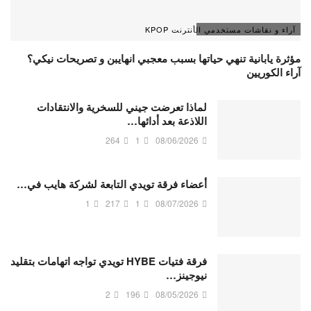
آراء و نقاشات مستخدمي الأنترنت KPOP
مؤثرة يابانية تنهي حياتها بسبب معجبي انهايبن و تصريحات نيكي؟
آراء الكوريين
لماذا تعرضت جيني للسخرية والانتقادات
اللاذعة بعد أدائها…
264
1
08/06/2026
أعضاء فرقة تويدي التابعة لشركة هايب في…
1
217
1
08/07/2026
فرقة فتيات HYBE تويدي تواجه اتهامات بتقليد
نيوجينز…
2
196
08/05/2026