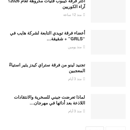
أكثر فرقة كيبوب فتيات مكروهة لعام 2026؟
آراء الكوريين
منذ 12 ساعة
أعضاء فرقة تويدي التابعة لشركة هايب في
“GRLS” + شقيقة…
منذ يومين
تجنيد لينو من فرقة ستراي كيدز يثير استياءً
المعجبين
منذ 3 أيام
لماذا تعرضت جيني للسخرية والانتقادات
اللاذعة بعد أدائها في مهرجان…
منذ 3 أيام