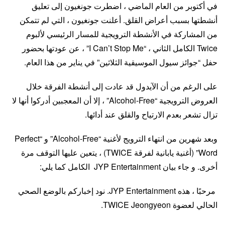
في أكتوبر من العام الماضي ، اضطرت جونغيون إلى تعليق
أنشطتها بسبب أعراض القلق. أعلنت جونغيون ، التي لم تتمكن
من المشاركة في الأنشطة الترويجية للمسار الرئيسي لألبوم
Twice الكامل الثاني ، “I Can’t Stop Me” ، عن عودتها بحضور
حفل “جوائز سيول الموسيقية الثلاثين” في يناير من هذا العام.
على الرغم من أن الآيدول قد عادت إلى أنشطة الفرقة خلال
العروض الترويجية “Alcohol-Free” ، إلا أن المعجبين أدركوا أنها لا
تزال تشعر بعدم الارتياح والقلق عند أدائها.
وبعد شهرين من انتهاء الترويج لأغنية “Alcohol-Free” و “Perfect
Word” (أغنية يابانية لفرقة TWICE) ، يتعين عليها التوقف مرة
أخرى. و جاء بيان JYP Entertainment الكامل كما يلي:
مرحبًا ، هذه JYP Entertainment. نود إخباركم بالوضع الصحي
الحالي لعضوة TWICE Jeongyeon.