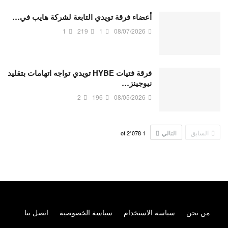
أعضاء فرقة تويدي التابعة لشركة هايب في…
1
219
1
08/07/2026
فرقة فتيات HYBE تويدي تواجه اتهامات بتقليد
نيوجينز…
2
196
08/05/2026
السابق
التالي
2٬078
of
1
من نحن
سياسة الاستخدام
سياسة الخصوصية
اتصل بنا