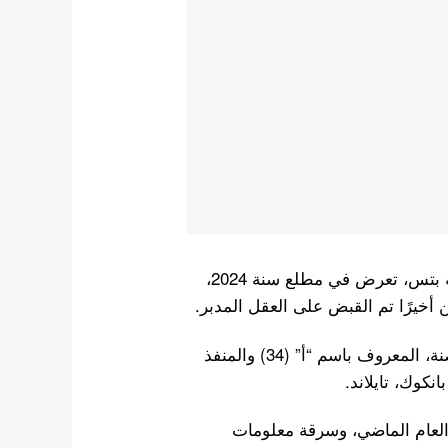
، عضو فرقة بتس، تعرض في مطلع سنة 2024،
 أخيرًا تم القبض على العقل المدبر.
أعلنت وزارة العدل صباح يوم 22 أن زعيم عصابة القرصنة، المعروف باسم “أ” (34) والمنفذ
نكوك، تايلاند.
 العام الماضي، وسرقة معلومات