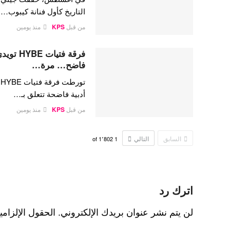
التاريخ كأول فنانة كيبوب…
من قبل
KPS
منذ يومين
فرقة فتي
فاضح… مرة…
ت
أدبية فاضحة تتعلق بـ…
من قبل
KPS
منذ يومين
السابق
التالي
1٬802
of
1
اترك رد
لن يتم نشر عنوان بريدك الإلكتروني.
الحقول الإلزامي