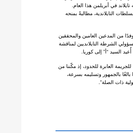
تايلاند في أبريلمن هذا العام.
طات التايلاندية، مطالبةً بمنحه
فدًا من المدعين العامين والمحققين
مسؤولي الشرطة التايلانديين لمناقشة
عيد السيد “أ” إلى كوريا.
لجريمة العابرة للحدود، إذ مكّننا من
الغًا بالجمهور وتسليمه بسرعة،
ولية ذات الصلة”.