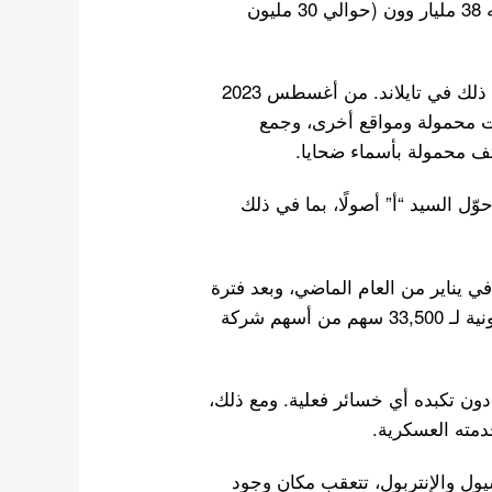
شخصية من أثرياء ومشاهير كوريين، وسرقة ما مجموعه 38 مليار وون (حوالي 30 مليون
نظّم السيد أ جماعة قرصنة إجرامية في الخارج، بما في ذلك في تايلاند. من أغسطس 2023
 اتصالات محمولة ومواقع أخرى، وجمع
 محمولة بأسماء ضحايا.
ّل السيد “أ” أصولًا، بما في ذلك
ي يناير من العام الماضي، وبعد فترة
وجيزة من تجنيده، تعرض جونغكوك لعملية نقل غير قانونية لـ 33,500 سهم من أسهم شركة
ون تكبده أي خسائر فعلية. ومع ذلك،
مته العسكرية.
يول والإنتربول، تتعقب مكان وجود