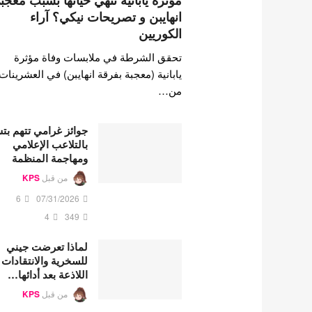
مؤثرة يابانية تنهي حياتها بسبب معجب
انهايبن و تصريحات نيكي؟ آراء
الكوريين
تحقق الشرطة في ملابسات وفاة مؤثرة
يابانية (معجبة بفرقة انهايبن) في العشرينات
من…
جوائز غرامي تتهم ب
بالتلاعب الإعلامي
ومهاجمة المنظمة
من قبل
KPS
6
07/31/2026
4
349
لماذا تعرضت جيني
للسخرية والانتقادات
اللاذعة بعد أدائها…
من قبل
KPS