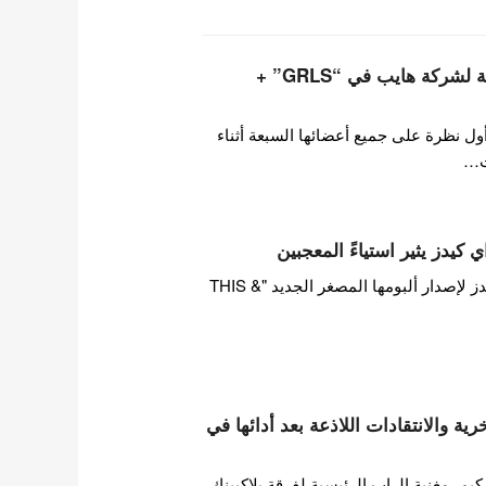
أعضاء فرقة تويدي التابعة لشركة هايب في “GRLS” +
ول نظرة على جميع أعضائها السبعة أثناء
ت…
 كيدز يثير استياءً المعجبين
بينما تستعد فرقة ستراي كيدز لإصدار ألبومها المصغر الجديد "THIS &
ة والانتقادات اللاذعة بعد أدائها في
 مغنية الراب الرئيسية لفرقة بلاكبينك،