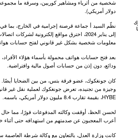
دولار أمريكي).
ك
ا
إلى يناير 2024، اخترق مواقع إلكترونية لشركات
معلومات شخصية بشكل غير قانوني لفتح حسابات هواتف
بعد فتح حسابات هواتف محمولة بأسماء هؤلاء الأفراد، حو
ودائع، دون إذن من حسابات أصول مالية وافتراضية.
كان جونغكوك، عضو فرقة بتس، من بين الضحايا أيضًا. ف
HYBE، بقيمة تقارب 8.4 مليون دولار أمريكي، باسمه.
لحسن الحظ، أوقفت وكالته المدفوعات فورًا، مما حال د
أعرب المعجبون عن صدمتهم من استهدافه حتى أثناء خد
كانت وزارة العدل، بالتعاون مع وكالة شرطة العاصمة س