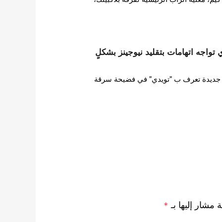
ات HYBE تويدي تواجه اتهامات بتقليد نيوجينز بشكلٍ
ورطت فرقة فتيات HYBE جديدة تعرف ب "تويدي" في فضيحة سرقة
ة مشار إليها بـ
*