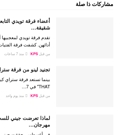
مشاركات ذا صلة
شقيقة…
تقدم فرقة تويدي لمعجبيها أ
أدائهن. كشفت فرقة الفتيا
من قبل
KPS
منذ 7 ساعات
تجنيد لينو من فرقة ستراي
THAT" في 7…
من قبل
KPS
منذ يوم واحد
لماذا تعرضت جيني للسخري
مهرجان…
في أغسطس، حققت جيني كيم،