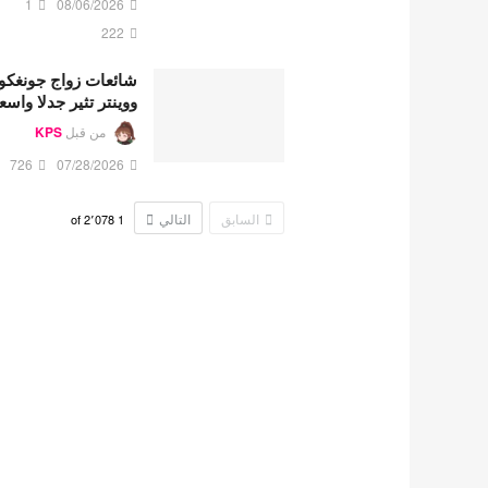
1
08/06/2026
222
شائعات زواج جونغكو
ووينتر تثير جدلا واسع
من قبل
KPS
726
07/28/2026
السابق
التالي
2٬078
of
1