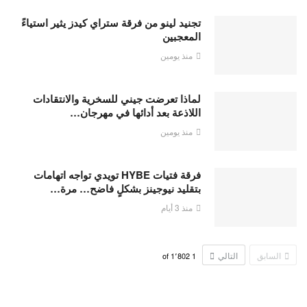
تجنيد لينو من فرقة ستراي كيدز يثير استياءً
المعجبين
منذ يومين
لماذا تعرضت جيني للسخرية والانتقادات
اللاذعة بعد أدائها في مهرجان…
منذ يومين
فرقة فتيات HYBE تويدي تواجه اتهامات
بتقليد نيوجينز بشكلٍ فاضح… مرة…
منذ 3 أيام
السابق
التالي
1٬802
of
1