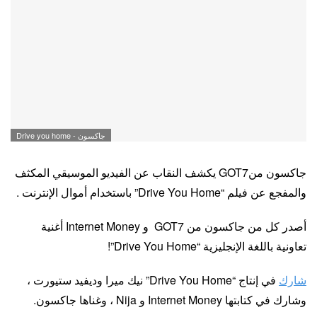
جاكسون - Drive you home
جاكسون منGOT7 يكشف النقاب عن الفيديو الموسيقي المكثف
والمفجع عن فيلم “Drive You Home” باستخدام أموال الإنترنت .
أصدر كل من جاكسون من GOT7 و Internet Money أغنية
تعاونية باللغة الإنجليزية “Drive You Home”!
شارك
في إنتاج “Drive You Home” نيك ميرا وديفيد ستيورت ،
وشارك في كتابتها Internet Money و Nija ، وغناها جاكسون.