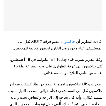
أفادت التقارير أن
جاكسون
، عضو فرقة GOT7، نُقل إلى
المستشفى أثناء وجوده في الخارج لحضور فعالية للمعجبين.
وفقًا لتقرير نشرته قناة ET Today التايوانية في 16 أغسطس،
نُقل جاكسون إلى غرفة الطوارئ على وجه السرعة ليلة 15
أغسطس لتلقي العلاج من تسمم غذائي.
أصدرت وكالة جاكسون، تيم وانغ ريكوردز، بيانًا كشفت فيه أن
جاكسون نُقل إلى المستشفى فجأة حوالي منتصف الليل بسبب
تسمم غذائي، وأنه كان بحاجة إلى الراحة والتعافي تحت رعاية
الطاقم الطبي. نتيجةً لذلك، أُلغي حفل توقيعات المعجبين الذي