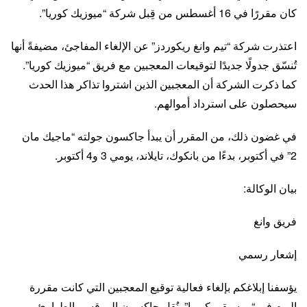
كان مقررًا في 16 أغسطس من قِبل شركة “ميوزيك كوريا”.
اعتذرت شركة “تيم وانغ ريكوردز” عن الإلغاء المفاجئ، مضيفةً أنها
تُنسّق جدولًا جديدًا لتوقيعات المعجبين مع فريق “ميوزيك كوريا”.
كما ذكرت الشركة أن المعجبين الذين اشتروا تذاكر هذا الحدث
سيحصلون على استرداد أموالهم.
في غضون ذلك، من المقرر أن يبدأ جاكسون جولته “ماجيك مان
2” في أكتوبر، بدءًا من بانكوك، تايلاند، يومي 3 و4 أكتوبر.
بيان الوكالة:
فريق وانغ
إشعار رسمي
يؤسفنا إبلاغكم بإلغاء فعالية توقيع المعجبين التي كانت مقررة
اليوم في “موسيقى كوريا”. نُقل جاكسون إلى قسم الطوارئ