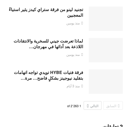
تجنيد لينو من فرقة ستراي كيدز يثير استياءً
المعجبين
منذ يومين
لماذا تعرضت جيني للسخرية والانتقادات
اللاذعة بعد أدائها في مهرجان…
منذ يومين
فرقة فتيات HYBE تويدي تواجه اتهامات
بتقليد نيوجينز بشكلٍ فاضح… مرة…
منذ 3 أيام
السابق
التالي
2٬263
of
1
2 تعليقات