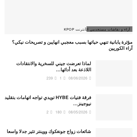
آراء و نقاشات مستخدمي الأنترنت KPOP
مؤثرة يابانية تنهي حياتها بسبب معجبي انهايبن و تصريحات نيكي؟
آراء الكوريين
لماذا تعرضت جيني للسخرية والانتقادات
اللاذعة بعد أدائها…
239
1
08/06/2026
فرقة فتيات HYBE تويدي تواجه اتهامات بتقليد
نيوجينز…
2
180
08/05/2026
شائعات زواج جونغكوك ووينتر تثير جدلا واسعا