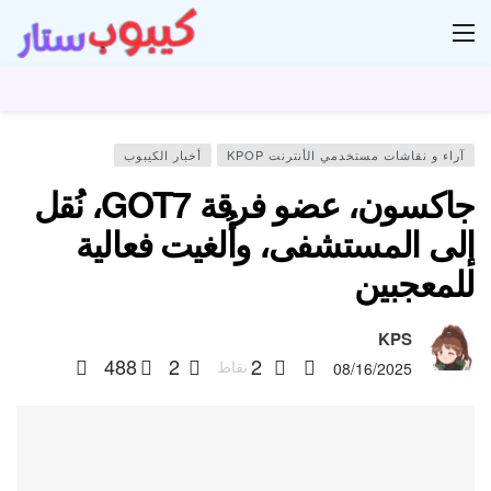
ار
آراء و نقاشات مستخدمي الأنترنت KPOP
أخبار الكيبوب
جاكسون، عضو فرقة GOT7، نُقل
إلى المستشفى، وأُلغيت فعالية
للمعجبين
KPS
488
2
2
نقاط
08/16/2025