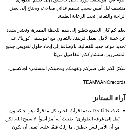
منتصف ليل أمس بسبب تسمم غذائي مفاجئ، ويحتاج إلى بعض
الراحة والتعافي تحت الرعاية الطبية.
نعلم كم كان الجميع يتطلع إلى هذه اللحظة المميزة، ونعتذر بشدة
عن خيبة الأمل. يعمل فريقنا، بالتعاون مع “موسيقى كوريا”، على
تحديد موعد جديد للفعالية، بالإضافة إلى إيجاد حلول لتعويض جميع
المتضررين. سنشارككم التفاصيل قريبًا.
شكرًا لكم على صبركم وتفهمكم ومحبتكم المستمرة لجاكسون.
TEAMWANGrecords
آراء الستانز
كنتُ خائفًا جدًا عندما قرأتُ الخبر، كل ما قرأتُه هو “جاكسون
نُقل إلى غرفة الطوارئ”. ظننتُ أنه أمرٌ أسوأ، لا سمح الله. لكن
مع أن الأمر ليس خطيرًا، ما زلتُ قلقًا عليه. أتمنى أن يكون