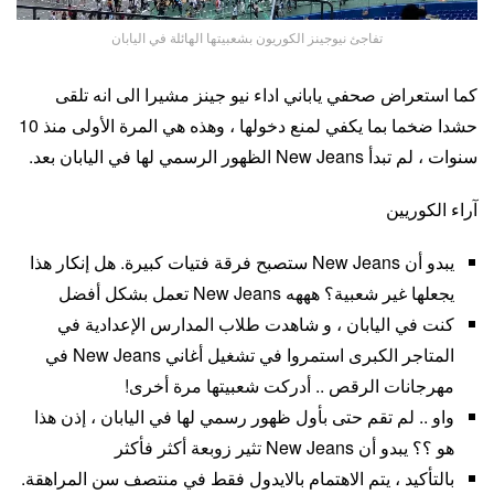
تفاجئ نيوجينز الكوريون بشعبيتها الهائلة في اليابان
كما استعراض صحفي ياباني اداء نيو جينز مشيرا الى انه تلقى
حشدا ضخما بما يكفي لمنع دخولها ، وهذه هي المرة الأولى منذ 10
سنوات ، لم تبدأ New Jeans الظهور الرسمي لها في اليابان بعد.
آراء الكوريين
يبدو أن New Jeans ستصبح فرقة فتيات كبيرة. هل إنكار هذا
يجعلها غير شعبية؟ هههه New Jeans تعمل بشكل أفضل
كنت في اليابان ، و شاهدت طلاب المدارس الإعدادية في
المتاجر الكبرى استمروا في تشغيل أغاني New Jeans في
مهرجانات الرقص .. أدركت شعبيتها مرة أخرى!
واو .. لم تقم حتى بأول ظهور رسمي لها في اليابان ، إذن هذا
هو ؟؟ يبدو أن New Jeans تثير زوبعة أكثر فأكثر
بالتأكيد ، يتم الاهتمام بالايدول فقط في منتصف سن المراهقة.