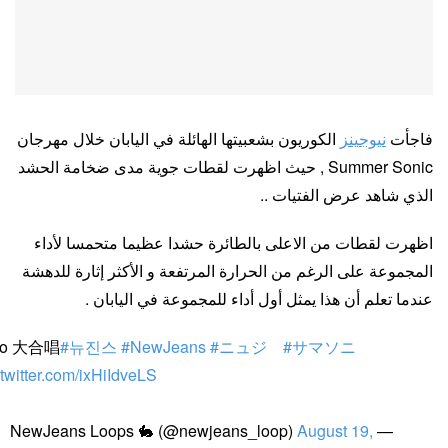
فاجأت
نيوجينز
الكوريون بشعبيتها الهائلة في اليابان خلال مهرجان
Summer Sonic , حيث اظهرت لقطات جوية مدى ضخامة الحشد
الذي شاهد عرض الفتيات ..
اظهرت لقطات من الاعلى بالطائرة حشدا عظيما متحمسا لأداء
المجموعة على الرغم من الحرارة المرتفعة و الأكثر إثارة للدهشة
عندما تعلم أن هذا يمثل أول أداء للمجموعة في اليابان .
tto 大合唱
#뉴진스
#NewJeans
#ニュジ
#サマソニ
.twitter.com/ixHiIdveLS
August 19,
— NewJeans Loops 🐇 (@newjeans_loop)