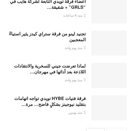
أعضاء فرقة تويدي التابعة لشركة هايب في
“GRLS” + شقيقة…
منذ 4 ساعات
تجنيد لينو من فرقة ستراي كيدز يثير استياءً
المعجبين
منذ يوم واحد
لماذا تعرضت جيني للسخرية والانتقادات
اللاذعة بعد أدائها في مهرجان…
منذ يوم واحد
فرقة فتيات HYBE تويدي تواجه اتهامات
بتقليد نيوجينز بشكلٍ فاضح… مرة…
منذ يومين