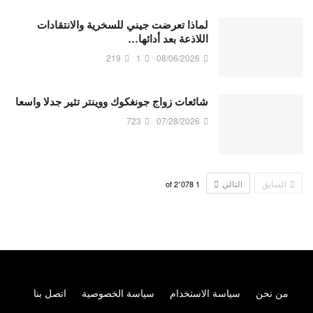
لماذا تعرضت جيني للسخرية والانتقادات
اللاذعة بعد أدائها…
219
1
08/06/2026
شائعات زواج جونغكوك ووينتر تثير جدلا واسعا
723
07/28/2026
السابق
التالي
2٬078
of
1
من نحن
سياسة الاستخدام
سياسة الخصوصية
اتصل بنا