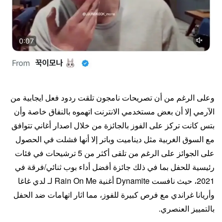
وعلى الرغم من أن تصريحات نامجون تلقت ردود فعل ايجابية من
الآرمي إلا أن بعض مستخدمي الانترنت اتهموه بالنفاق خاصة وأن
بتس كانت تركز على الفوز بالجائزة من خلال اصدار أغاني تتوافق
مع السوق الغربية مثل ديناميت وباتر إلا أنها فشلت في الحصول
على الجوائز على الرغم من تلقى أكثر من 5 ترشيحات في فئات
رئيسية للحفل بما في ذلك جائزة أفضل أداء بوب ثنائي/فرقة في
2021، حيث نافست Dynamite أغنية Rain On Me لـ لدي غاغا
وأريانا غراندي مع فرص كبيرة للفوز، مما اثار اتهامات ضد الحفل
بالتمييز العنصري.