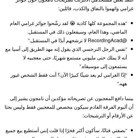
غرامي واتهموا بالنفاق والكذب، قائلين:
“هذه المجموعة كلها كاذبة 😭 لقد رشّحوا جوائز غرامي العام
الماضي، وهذا العام، وسيفعلون ذلك في المستقبل.
@RecordingAcad لا ترشحهم أبدًا في المستقبل.”
“نفس الرجل النرجسي الذي يقول إنه مهد الطريق إلى آسيا مع
أنه لا يملك حتى مليوني مستمع شهريًا، حتى معجبيه لا
يستمعون إلى موسيقاه.”
“إذًا الغرامي لم يعد شيئًا كبيرًا الآن؟ أنت فقط الشخص غيور
ههه.”
بينما دافع المعجبون عن تصريحاته مؤكدين أن نامجون يشير إلى
أن ألبوم الفرقة القادم سيكون مخصص للمعجبين فقط وليس بحثا
عن الأرقام أو الترشيحات:
“بصفتي فنانًا، سأكون أكثر فخرًا إذا قلت إنني أستطيع بيع جميع