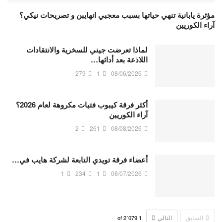
مؤثرة يابانية تنهي حياتها بسبب معجبي انهايبن و تصريحات نيكي؟
آراء الكوريين
لماذا تعرضت جيني للسخرية والانتقادات
اللاذعة بعد أدائها…
279
1
08/06/2026
أكثر فرقة كيبوب فتيات مكروهة لعام 2026؟
آراء الكوريين
2
261
08/08/2026
أعضاء فرقة تويدي التابعة لشركة هايب في…
1
234
1
08/07/2026
السابق
التالي
2٬079
of
1