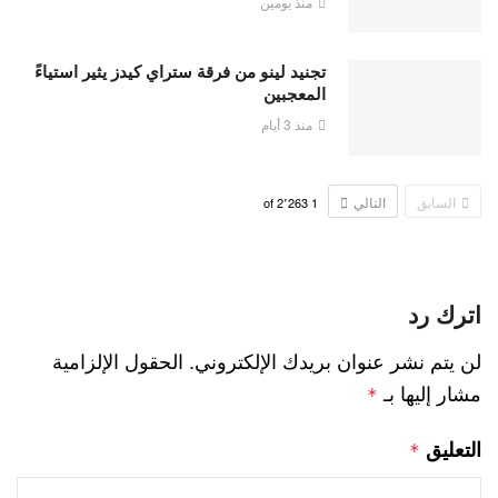
منذ يومين
تجنيد لينو من فرقة ستراي كيدز يثير استياءً
المعجبين
منذ 3 أيام
السابق
التالي
2٬263
of
1
اترك رد
لن يتم نشر عنوان بريدك الإلكتروني.
الحقول الإلزامية
مشار إليها بـ
*
التعليق
*