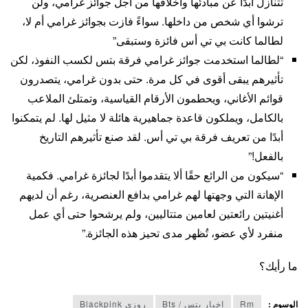
تتنازل أبدًا عن مبادئها وأخلاقها من أجل جوائز غرامي، ولن
ترشوا أي شخص من داخلها. سواءً فازت بجوائز غرامي أم لا،
لطالما كانت بي تي أس فائزة وستبقى”
“لطالما استخدمت جوائز غرامي فرقة بتس لكسب النفوذ، لكن
تأثيرهم يبقى أقوى في كل مرة. حتى بدون غرامي، يتصدرون
قوائم الأغاني، ويحطمون الأرقام القياسية، وتمتلئ الملاعب
بالكامل، ويملكون قاعدة جماهيرية هائلة لا مثيل لها. لم يتمكنوا
أبدًا من تعريف فرقة بي تي أس. لقد صنع تأثيرهم التاريخ
بالفعل!”
“سيكون من الرائع حقًا ألا يتقدموا أبدًا لجائزة غرامي. فكمية
الإهانة التي وجهتها لهم غرامي بدافع العنصرية، رغم أن لديهم
أغنيتين رائعتين لعامين متتاليين، ولم يرشحوا حتى أي عمل
منفرد لأي عضو، تُظهر مدى تحيز هذه الجائزة.”
ما رأيك؟
الوسوم :
Rm
اخبار بتس / Bts
روزي Blackpink