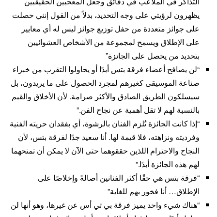
التذاكر في الملاعب في دقائق وجعل المعجبين الحقيقيين
يظهرون لرؤيتي على وجه التحديد، بدلاً من القول إنني حصلت
على جوائز متعددة من حفل توزيع جوائز ليس له أي معايير
على الإطلاق ويسمح لمجموعة من الأشخاص العشوائيين
بتحديد من يحصل على الجائزة”
“لن يصافح أعضاء فرقة بتس أبدًا أو يحاولوا التقرب من خبراء
صناعة الموسيقى كغيرهم لمجرد الحصول على ما يريدون، بل
سيسلكون الطريق الصادق والأكثر صرامة. لأن الأخلاق والقيم
بالنسبة لهم لا تقل أهمية عن نجاح الفن.”
“إذا كانت الجائزة تُلزم الفنان بالرشوة، أي بفقدان حريته الفنية
وفرديته ونزاهته، فلا قيمة لها. أنا سعيد جدًا لفرقة بتس، لأن
النجاح والاحترام اللذين حققوهما حتى الآن لا يمكن أن تمنحهما
لهم هذه الجائزة أبدًا.”
“فرقة بتس هي حقًا أكثر الفنانين أصالةً وإخلاصًا على
الإطلاق… أنا فخور بهم للغاية”
“هناك شيء واحد يميز فرقة بي تي أس عن غيرها، وهو أنها لن