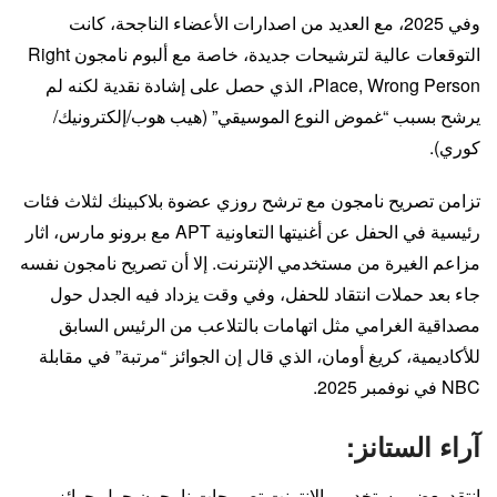
وفي 2025، مع العديد من اصدارات الأعضاء الناجحة، كانت
التوقعات عالية لترشيحات جديدة، خاصة مع ألبوم نامجون Right
Place, Wrong Person، الذي حصل على إشادة نقدية لكنه لم
يرشح بسبب “غموض النوع الموسيقي” (هيب هوب/إلكترونيك/
كوري).
تزامن تصريح نامجون مع ترشح روزي عضوة بلاكبينك لثلاث فئات
رئيسية في الحفل عن أغنيتها التعاونية APT مع برونو مارس، اثار
مزاعم الغيرة من مستخدمي الإنترنت. إلا أن تصريح نامجون نفسه
جاء بعد حملات انتقاد للحفل، وفي وقت يزداد فيه الجدل حول
مصداقية الغرامي مثل اتهامات بالتلاعب من الرئيس السابق
للأكاديمية، كريغ أومان، الذي قال إن الجوائز “مرتبة” في مقابلة
NBC في نوفمبر 2025.
آراء الستانز:
انتقد بعض مستخدمي الانترنت تصريحات نامجون حول جوائز