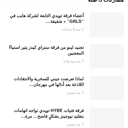
أعضاء فرقة تويدي التابعة لشركة هايب في
“GRLS” + شقيقة…
منذ 8 ساعات
تجنيد لينو من فرقة ستراي كيدز يثير استياءً
المعجبين
منذ يوم واحد
لماذا تعرضت جيني للسخرية والانتقادات
اللاذعة بعد أدائها في مهرجان…
منذ يومين
فرقة فتيات HYBE تويدي تواجه اتهامات
بتقليد نيوجينز بشكلٍ فاضح… مرة…
منذ يومين