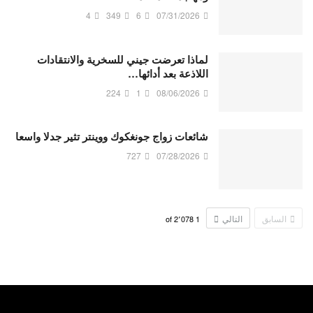
4
349
6
07/31/2026
لماذا تعرضت جيني للسخرية والانتقادات
اللاذعة بعد أدائها…
224
1
08/06/2026
شائعات زواج جونغكوك ووينتر تثير جدلا واسعا
727
07/28/2026
السابق
التالي
2٬078
of
1