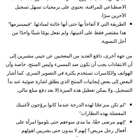
الاصطناعي للمراقبة، تحتوي على برمجيات تسهل تسجيل
الآخرين سرًا.
الطريقة التي لا أتفاجأ بها حتى أنها خائنة لمبادئها. “فيمينيزمها”
هذا مقتصر فقط على أغنيتها، ولم تفعل يومًا شيئًا واحدًا من
أجل النسوية.
من جهة أخرى، دافع العديد من المعجبين عن جيني مشيرين إلى
أن الانتقادات يجب أن تكون ضد المسيء وليس المنتج، خاصة وأن
الهواتف والكاميرات تستخدم بكثرة في التصوير السري. كما أشار
البعض إلى بعض إيجابيات المنتج الذي يطلق اشارة ضوئية عند بدأ
التسجيل، ولا يمكن تعطيل هذه الميزة إلا بعد دفع مبلغ مالي,
“لم تكن منزعجًا لهذه الدرجة عندما كانوا يروّجون لأغنيتك
المفضلة بهذه النظارات”
“إنهم مرضى حقًا، ما مدى سوءهم حتى يلوموا امرأة على
أفعال رجل مريض؟ إنهم لا يبدون حتى بشريين لقولهم