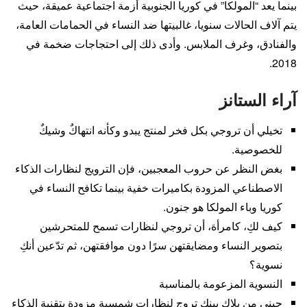
بينما يعد “المولكا” في كوريا الجنوبية أزمة اجتماعية عميقة، حيث
يتم آلاف الحالات سنويا، غالبيتها ضد النساء في الحمامات العامة،
والفنادق، وغرف الملابس. وأدى ذلك إلى احتجاجات ضخمة في
2018.
آراء الستانز
تخيلي أن تروجي بكل فخر لمنتج يبدو وكأنه انتهاكٌ وشيكٌ
للخصوصية.
بغض النظر عن حروب المعجبين، فإن الترويج لنظارات الذكاء
الاصطناعي المزودة بكاميرات خفية بينما تكافح النساء في
كوريا وباء المولكا هو جنون.
كيف لكِ، كامرأة، أن تروجي لنظارات تسمح للمتحرشين
بتصوير النساء ومضايقتهن سرًا دون موافقتهن، ثم تدّعين أنكِ
نسوية؟
النسوية المزعومة بالمناسبة
جيني من بلاك بينك تروج لنظارات شمسية مزودة بتقنية الذكاء