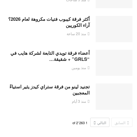
أكثر فرقة كيبوب فتيات مكروهة لعام 2026؟
آراء الكوريين
منذ 20 ساعة
أعضاء فرقة تويدي التابعة لشركة هايب في
“GRLS” + شقيقة…
منذ يومين
تجنيد لينو من فرقة ستراي كيدز يثير استياءً
المعجبين
منذ 3 أيام
السابق
التالي
2٬263
of
1