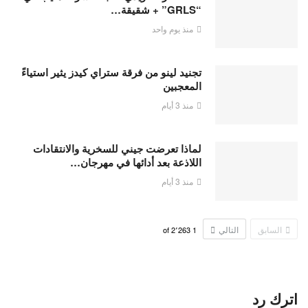
“GRLS” + شقيقة…
منذ يوم واحد
تجنيد لينو من فرقة ستراي كيدز يثير استياءً
المعجبين
منذ 3 أيام
لماذا تعرضت جيني للسخرية والانتقادات
اللاذعة بعد أدائها في مهرجان…
منذ 3 أيام
السابق
التالي
2٬263
of
1
اترك رد