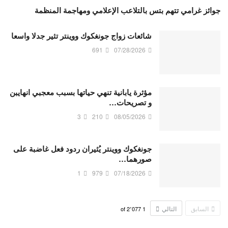
جوائز غرامي تتهم بتس بالتلاعب الإعلامي ومهاجمة المنظمة
شائعات زواج جونغكوك ووينتر تثير جدلا واسعا
691
07/28/2026
مؤثرة يابانية تنهي حياتها بسبب معجبي انهايبن
و تصريحات…
3
210
08/05/2026
جونغكوك ووينتر يُثيران ردود فعل غاضبة على
صورهما…
1
979
07/18/2026
السابق
التالي
2٬077
of
1