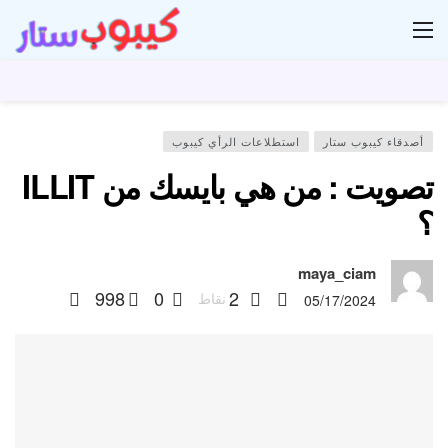
ار
أصدقاء كيبوب ستار
استطلاعات الرأي كيبوب
تصويت : من هي بايسك من ILLIT
؟
maya_ciam
998
0
2
نقاط
05/17/2024