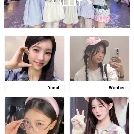
ILLIT ؟
Yunah
Wonhee