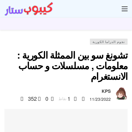
ار
نجوم الدراما الكورية
تشونغ سو بين الممثلة الكورية :
معلومات , مسلسلات و حساب
الانستغرام
KPS
352
0
1
نقاط
11/23/2022