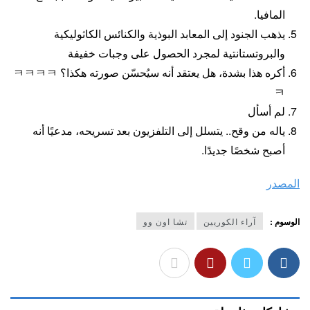
المافيا.
يذهب الجنود إلى المعابد البوذية والكنائس الكاثوليكية
والبروتستانتية لمجرد الحصول على وجبات خفيفة
أكره هذا بشدة، هل يعتقد أنه سيُحسّن صورته هكذا؟ ㅋㅋㅋㅋ
ㅋ
لم أسأل
ياله من وقح.. يتسلل إلى التلفزيون بعد تسريحه، مدعيًا أنه
أصبح شخصًا جديدًا.
المصدر
الوسوم :
آراء الكوريين
تشا اون وو