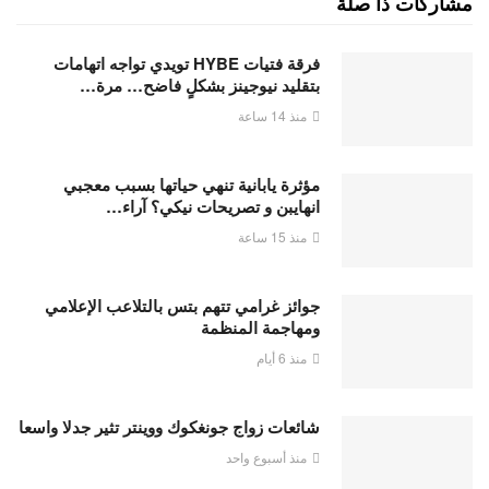
مشاركات ذا صلة
فرقة فتيات HYBE تويدي تواجه اتهامات
بتقليد نيوجينز بشكلٍ فاضح… مرة…
منذ 14 ساعة
مؤثرة يابانية تنهي حياتها بسبب معجبي
انهايبن و تصريحات نيكي؟ آراء…
منذ 15 ساعة
جوائز غرامي تتهم بتس بالتلاعب الإعلامي
ومهاجمة المنظمة
منذ 6 أيام
شائعات زواج جونغكوك ووينتر تثير جدلا واسعا
منذ أسبوع واحد