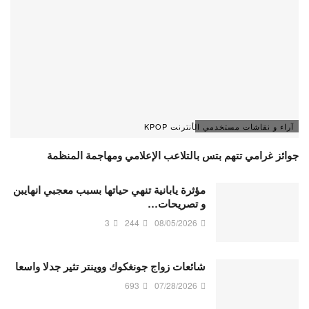
آراء و نقاشات مستخدمي الأنترنت KPOP
جوائز غرامي تتهم بتس بالتلاعب الإعلامي ومهاجمة المنظمة
مؤثرة يابانية تنهي حياتها بسبب معجبي انهايبن
و تصريحات…
3
244
08/05/2026
شائعات زواج جونغكوك ووينتر تثير جدلا واسعا
693
07/28/2026