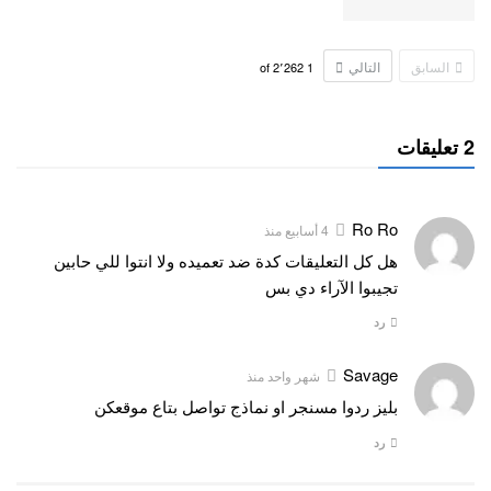
السابق
التالي
2٬262
of
1
2 تعليقات
Ro Ro
4 أسابيع منذ
هل كل التعليقات كدة ضد تعميده ولا انتوا للي حابين
تجيبوا الآراء دي بس
رد
Savage
شهر واحد منذ
بليز ردوا مسنجر او نماذج تواصل بتاع موقعكن
رد