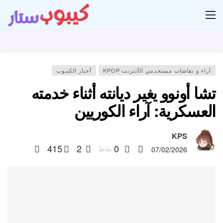
ار
آراء و نقاشات مستخدمي الأنترنت KPOP
أخبار الكيبوب
تشا أونوو يغير ديانته أثناء خدمته
العسكرية: آراء الكوريين
KPS
415
2
0
نقاط
07/02/2026