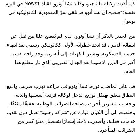
كما أكدت وكالة فانتاجيو، وكالة تشا أونوو، لقناة News1 في اليوم
نفسه: “صحيح أن تشا أنوو قد تلقى سرّ المعمودية الكاثوليكية في
يونيو”.
من الجدير بالذكر أن تشا أونوو، الذي لم يُفصح علنًا من قبل عن
انتمائه الديني، قد اتخذ خطواته الأولى ككاثوليكي رسمي بعد انتهاء
خدمته العسكرية. وتشير التكهنات إلى أنه ربما وجد راحة نفسية
أكبر في الدين، لا سيما بعد الجدل الضريبي الذي ثار مطلع هذا
العام.
في يناير الماضي، تورط تشا أونوو في مزاعم تهرب ضريبي واسع
النطاق يتعلق بهيكل توزيع الدخل لوكالة فردية أسستها والدته.
وبحسب التقارير، أجرت مصلحة الضرائب الوطنية تحقيقًا مكثفًا،
وخلصت إلى أن الكيان عبارة عن “شركة وهمية” تعمل دون تقديم
خدمات فعلية، وأصدرت لاحقًا إشعارًا بتحصيل مبلغ كبير من
الضرائب المتأخرة.