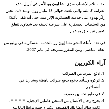
بعد استلام الإشعار، سوّى تشا إيون وو الأمر في أبريل بدفع
الغرامة كاملة، والتي بلغت حوالي 13 مليار وون. ومنذ ذلك الحين،
ركّز بهدوء على خدمته العسكرية الإلزامية، حتى أنه تلقى تأكيدًا
من السلطات العسكرية على شرعية تعيينه بعد شكاوى تتعلق
بتعيين غير لائق مزعوم.
في هذه الأثناء، التحق تشا إيون وو بالخدمة العسكرية في يوليو من
العام الماضي، ومن المقرر تسريحه في يناير 2027.
آراء الكوريين
ادفع المزيد من الضرائب
اتركوه وشأنه. دعوه يدفع ضرائب باهظة ويشارك في
أنشطتهم.
في طور تحسين صورته
يخرج رجال الأعمال من السجن حاملين الإنجيل، ㅋㅋㅋㅋ.
كانت هناك أيضًا تلك الفضيحة الكبيرة حيث تواطأ البابا مع